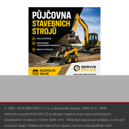
© 1999 - 2019 ABSTRACT, s.r.o. a dodavatelé obsahu. ISSN 1214 - 5548
Internetový portál BYDLENÍ.CZ je zdrojem registrovaným pod mezinárodním
standardním seriálovým číslem ISSN 1214 - 5548 dodržuje právní předpisy o ochraně
osobních údajů. Publikování nebo šíření obsahu serveru nebo jakékoliv části