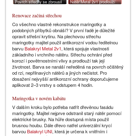
Povrch střechy se zbrousil
Nátěr Metal 2v1 prodlouží
od starých nátěrů,
životnost plechové střechy,
www.balakryl.cz
www.balakryl.cz
Renovace začíná střechou
Co všechno vlastně rekonstrukce maringotky a
podobných příbytků obnáší? V první řadě je důležité
opravit střešní krytinu. Na plechovou střechu
maringotky majitel použil antikorozní vodou ředitelnou
barvu
Balakryl Metal 2v1
, která spojuje vlastnosti
základního i vrchního nátěru. Střechu ochrání před
korozí i povětrnostními vlivy a prodlouží tak její
životnost. Barva se nanáší neředěná na povrch očištěný
od rzi, nepřilnavých nátěrů a jiných nečistot. Pro
dosažení nejvyšší antikorozní ochrany doporučujeme
aplikovat 2–3 vrstvy s odstupem 4 hodin.
Maringotka v novém kabátu
V dalším kroku bylo potřeba natřít dřevěnou fasádu
maringotky. Majitel nejprve odstranil starý nátěr pomocí
elektrické brusky. Na hůře dostupná místa použil
brusnou houbu. Dále dřevo natřel univerzální krycí
barvou
Balakryl UNI
, která je určena k vnitřním i