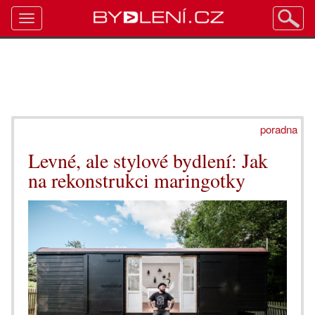
Toggle
navigation
poradna
Levné, ale stylové bydlení: Jak
na rekonstrukci maringotky