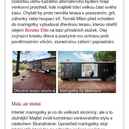
Důležitou úlohu každého alternativního bydlení hraje
venkovní prostředí, kde majitelé tráví velkou část svého
času. Chybět by proto neměla terasa s posezením, gril,
záhonky nebo houpací síť. Tomáš Milon před vchodem
do maringotky vybudoval dřevěnou terasu, kterou ošetřil
olejem
Bondex Elite
na bázi přírodních složek. Olej
zvýrazní kresbu dřeva a poskytne mu ochranu proti
povětrnostním vlivům, slunečnímu záření i popraskání.
Dřevěná terasa ošetřená
Maringotka Za dědinou v
lazurou Bondex Elite,
Českém středohoří,
www.balakryl.cz
www.balakryl.cz
Malá, ale útulná
Interiér maringotky je co do velikosti skromný, ale o to
útulnější! Majitel zvolil kombinaci venkovského stylu s
nádechem Skandinávie. Uprostřed maringotky stojí