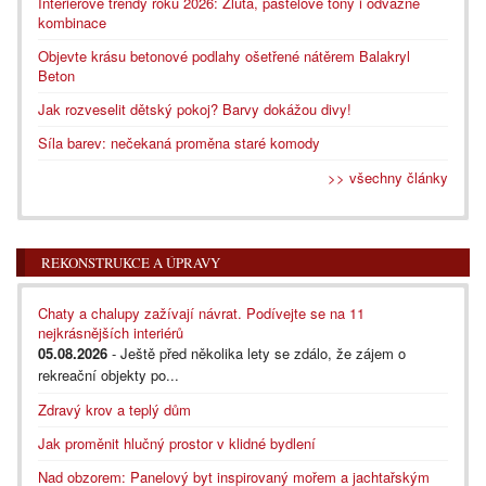
Interiérové trendy roku 2026: Žlutá, pastelové tóny i odvážné
kombinace
Objevte krásu betonové podlahy ošetřené nátěrem Balakryl
Beton
Jak rozveselit dětský pokoj? Barvy dokážou divy!
Síla barev: nečekaná proměna staré komody
>> všechny články
REKONSTRUKCE A ÚPRAVY
Chaty a chalupy zažívají návrat. Podívejte se na 11
nejkrásnějších interiérů
05.08.2026
- Ještě před několika lety se zdálo, že zájem o
rekreační objekty po...
Zdravý krov a teplý dům
Jak proměnit hlučný prostor v klidné bydlení
Nad obzorem: Panelový byt inspirovaný mořem a jachtařským