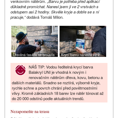
venkovním nátěrům.
„Barvu je potřeba před aplikací
důkladně promíchat. Nanesl jsem ji ve 2 vrstvách s
odstupem asi 2 hodiny. Skvěle kryje a dobře se s ní
pracuje,“
dodává Tomáš Milon.
Dřevěná fasáda se brousila
Krycí barvu naneste ve 2
od starých nátěrů,
vrstvách, www.balakryl.cz
www.balakryl.cz
NÁŠ TIP: Vodou ředitelná krycí barva
Balakryl UNI je vhodná k novým i
renovačním nátěrům dřeva, kovu, betonu a
dalších materiálů. Snadno se roztírá, výborně kryje,
rychle schne a povrch chrání před povětrnostními
vlivy. Kromě základních 18 barev lze nátěr tónovat až
do 20 000 odstínů podle aktuálních trendů.
Nezapomeňte na terasu