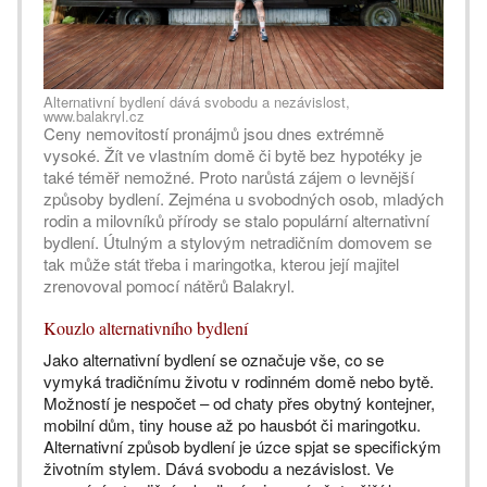
Alternativní bydlení dává svobodu a nezávislost,
www.balakryl.cz
Ceny nemovitostí pronájmů jsou dnes extrémně
vysoké. Žít ve vlastním domě či bytě bez hypotéky je
také téměř nemožné. Proto narůstá zájem o levnější
způsoby bydlení. Zejména u svobodných osob, mladých
rodin a milovníků přírody se stalo populární alternativní
bydlení. Útulným a stylovým netradičním domovem se
tak může stát třeba i maringotka, kterou její majitel
zrenovoval pomocí nátěrů Balakryl.
Kouzlo alternativního bydlení
Jako alternativní bydlení se označuje vše, co se
vymyká tradičnímu životu v rodinném domě nebo bytě.
Možností je nespočet – od chaty přes obytný kontejner,
mobilní dům, tiny house až po hausbót či maringotku.
Alternativní způsob bydlení je úzce spjat se specifickým
životním stylem. Dává svobodu a nezávislost. Ve