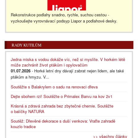
Rekonstrukce podlahy snadno, rychle, suchou cestou -
vyzkoušejte vyrovnávací podsyp Liapor a podlahové desky.
RADY KUTILŮM
Jedna miska s vodou dokáže víc, než si myslíte. V horkém létě
může zachránit život ptákům i opylovačům
01.07.2026
- Horké letní dny dávají zabrat nejen lidem, ale také
ptákům a hmyzu. V...
Soutěžte s Balakrylem o sadu na renovaci dřeva
Dejte sbohem rzi! Soutěžte o Primalex Barvu na kov 2v1
Krásná a zdravá zahrada bez zbytečné chemie. Soutěžte
o balíčky NATURA
Soutěž: Dřevěné dekorace s duší venkova: Vraťte zahradě
kouzlo tradice
>> všechny články