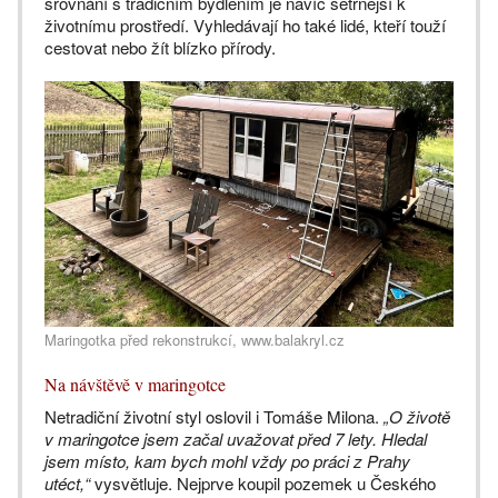
srovnání s tradičním bydlením je navíc šetrnější k
životnímu prostředí. Vyhledávají ho také lidé, kteří touží
cestovat nebo žít blízko přírody.
Maringotka před rekonstrukcí, www.balakryl.cz
Na návštěvě v maringotce
Netradiční životní styl oslovil i Tomáše Milona.
„O životě
v maringotce jsem začal uvažovat před 7 lety. Hledal
jsem místo, kam bych mohl vždy po práci z Prahy
utéct,“
vysvětluje. Nejprve koupil pozemek u Českého