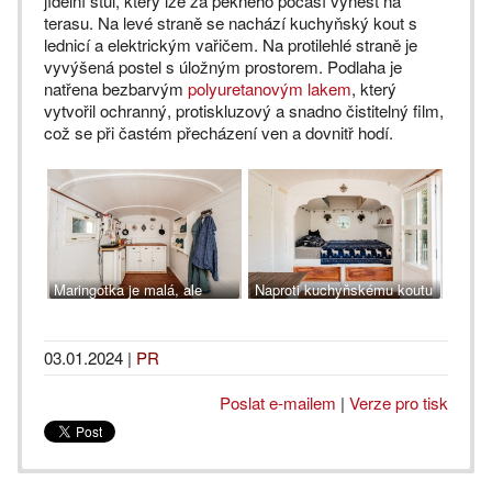
jídelní stůl, který lze za pěkného počasí vynést na
terasu. Na levé straně se nachází kuchyňský kout s
lednicí a elektrickým vařičem. Na protilehlé straně je
vyvýšená postel s úložným prostorem. Podlaha je
natřena bezbarvým
polyuretanovým lakem
, který
vytvořil ochranný, protiskluzový a snadno čistitelný film,
což se při častém přecházení ven a dovnitř hodí.
Maringotka je malá, ale
Naproti kuchyňskému koutu
útulná, www.balakryl.cz
je vyvýšená postel,
www.balakryl.cz
03.01.2024
|
PR
Poslat e-mailem
|
Verze pro tisk