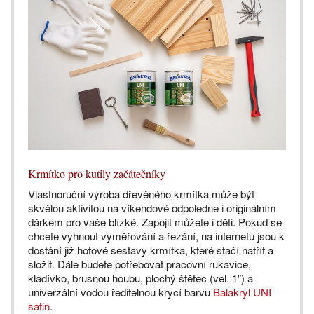
Krmítko pro kutily začátečníky
Vlastnoruční výroba dřevěného krmítka může být
skvělou aktivitou na víkendové odpoledne i originálním
dárkem pro vaše blízké. Zapojit můžete i děti. Pokud se
chcete vyhnout vyměřování a řezání, na internetu jsou k
dostání již hotové sestavy krmítka, které stačí natřít a
složit. Dále budete potřebovat pracovní rukavice,
kladívko, brusnou houbu, plochý štětec (vel. 1″) a
univerzální vodou ředitelnou krycí barvu
Balakryl UNI
satin
.