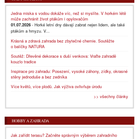
Jedna miska s vodou dokáže víc, než si myslíte. V horkém létě
může zachránit život ptákům i opylovačům
01.07.2026
- Horké letní dny dávají zabrat nejen lidem, ale také
ptákům a hmyzu. V...
Krásná a zdravá zahrada bez zbytečné chemie. Soutěžte
o balíčky NATURA
Soutěž: Dřevěné dekorace s duší venkova: Vraťte zahradě
kouzlo tradice
Inspirace pro zahradu: Posezení, vysoké záhony, zídky, okrasné
stěny jednoduše a bez zedníka
Více květů, více plodů. Jak výživa ovlivňuje úrodu
>> všechny články
HOBBY A ZAHRADA
Jak zařídit terasu? Začněte správným výběrem zahradního