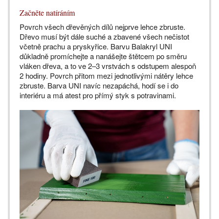
Začněte natíráním
Povrch všech dřevěných dílů nejprve lehce zbruste.
Dřevo musí být dále suché a zbavené všech nečistot
včetně prachu a pryskyřice. Barvu Balakryl UNI
důkladně promíchejte a nanášejte štětcem po směru
vláken dřeva, a to ve 2–3 vrstvách s odstupem alespoň
2 hodiny. Povrch přitom mezi jednotlivými nátěry lehce
zbruste. Barva UNI navíc nezapáchá, hodí se i do
interiéru a má atest pro přímý styk s potravinami.