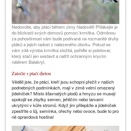
Nedovolte, aby ptáci během zimy hladověli! Přilákejte je
do blízkosti svých domovů pomocí krmítka. Odměnou
za pohostinnost vám bude podívaná na rozmanité druhy
ptáků a jejich radost z nalezeného úlovku. Pokud se
vám zdá výroba krmítka složitá, pořiďte si polotovar,
který stačí jen sestavit a natřít ochranným krycím
nátěrem Balakryl.
Zatočte s ptačí dietou
Věděli jste, že ptáci, kteří jsou schopni přežít v našich
podnebných podmínkách, mají v zimě velmi omezený
jídelníček? Místo šťavnatých plodů a hmyzu se musejí
spokojit se zbytky semen, jehličím nebo larvami
ukrytými v kůře stromů. Když jim přilepšíte a jídelníček
zpestříte o lůj, semínka, ořechy nebo ovoce, bude to pro
ně opravdová hostina!