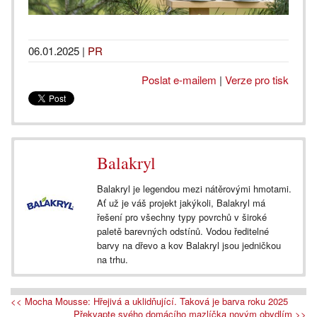
06.01.2025
|
PR
Poslat e-mailem
|
Verze pro tisk
Balakryl
Balakryl je legendou mezi nátěrovými hmotami.
Ať už je váš projekt jakýkoli, Balakryl má
řešení pro všechny typy povrchů v široké
paletě barevných odstínů. Vodou ředitelné
barvy na dřevo a kov Balakryl jsou jedničkou
na trhu.
<< Mocha Mousse: Hřejivá a uklidňující. Taková je barva roku 2025
Překvapte svého domácího mazlíčka novým obydlím >>