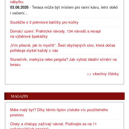
nábytku
03.08.2026
- Terasa může být místem pro ranní kávu, letní oběd
i večerní...
Soutěžte o 3 prémiové balíčky pro kočky
Domácí uzení: Praktické návody, 134 návodů a recept
na výběrové špekáčky
„Vím přesně, jak to myslíš". Šest obyčejných slov, která občas
potřebuje slyšet každý z nás
Slunečník, markýza nebo pergola? Jak vybrat ideální stínění na
terasu
>> všechny články
MAGAZÍN
Máte malý byt? Díky těmto tipům získáte víc použitelného
prostoru
Chaty a chalupy zažívají návrat. Podívejte se na 11
nejkrásnějších interiérů