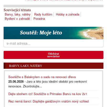
Související témata
Barvy, laky, nátěry
Rady kutilům
Hobby a zahrada
Bydlení v zahradě
Poradna
Odebírat
newsletter
BARVY, LAKY, NÁTĚRY
Soutěžte s Balakrylem o sadu na renovaci dřeva
25.06.2026
- Jaro a léto jsou ideální období pro venkovní
renovace. Zkontrolujte...
Dejte sbohem rzi! Soutěžte o Primalex Barvu na kov 2v1
Rez nemá šanci: Dopřejte garážovým vratům nový vzhled