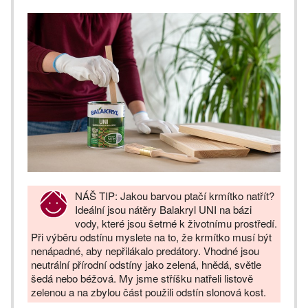
NÁŠ TIP: Jakou barvou ptačí krmítko natřít?
Ideální jsou nátěry Balakryl UNI na bázi
vody, které jsou šetrné k životnímu prostředí.
Při výběru odstínu myslete na to, že krmítko musí být
nenápadné, aby nepřilákalo predátory. Vhodné jsou
neutrální přírodní odstíny jako zelená, hnědá, světle
šedá nebo béžová. My jsme stříšku natřeli listově
zelenou a na zbylou část použili odstín slonová kost.