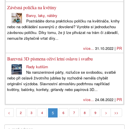
Závěsná polička na květiny
Barvy, laky, nátěry
Postrádáte doma praktickou poličku na květináče, knihy
nebo na odkládání suvenýrů z dovolené? Vyrobte si jednoduchou
závěsnou poličku. Díky tomu, že ji lze přivázat na trám či zábradlí,
nemusíte zbytečně vrtat díry...
více...
31.10.2022 |
PR
Barevná 3D písmena oživí letní oslavu i svatbu
Rady kutilům
Na narozeninové párty, rozlučce se svobodou, svatbě
nebo při oslavě životního jubilea by rozhodně neměla chybět
originální výzdoba. Slavnostní atmosféru podtrhnou například
květiny, balónky, konfety, girlandy nebo papírová 3D...
více...
24.08.2022 |
PR
5
<
2
3
4
6
7
8
9
>
>>