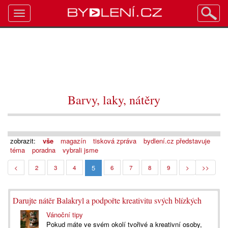
Toggle
navigation
Barvy, laky, nátěry
zobrazit:
vše
magazín
tisková zpráva
bydlení.cz představuje
téma
poradna
vybrali jsme
5
<
2
3
4
6
7
8
9
>
>>
Darujte nátěr Balakryl a podpořte kreativitu svých blízkých
Vánoční tipy
Pokud máte ve svém okolí tvořivé a kreativní osoby,