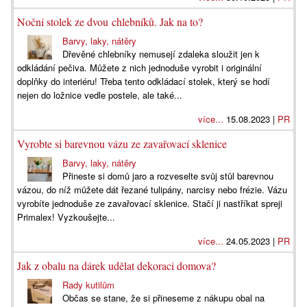
Noční stolek ze dvou chlebníků. Jak na to?
Barvy, laky, nátěry
Dřevěné chlebníky nemusejí zdaleka sloužit jen k
odkládání pečiva. Můžete z nich jednoduše vyrobit i originální
doplňky do interiéru! Třeba tento odkládací stolek, který se hodí
nejen do ložnice vedle postele, ale také...
více...
15.08.2023 |
PR
Vyrobte si barevnou vázu ze zavařovací sklenice
Barvy, laky, nátěry
Přineste si domů jaro a rozveselte svůj stůl barevnou
vázou, do níž můžete dát řezané tulipány, narcisy nebo frézie. Vázu
vyrobíte jednoduše ze zavařovací sklenice. Stačí ji nastříkat spreji
Primalex! Vyzkoušejte...
více...
24.05.2023 |
PR
Jak z obalu na dárek udělat dekoraci domova?
Rady kutilům
Občas se stane, že si přineseme z nákupu obal na