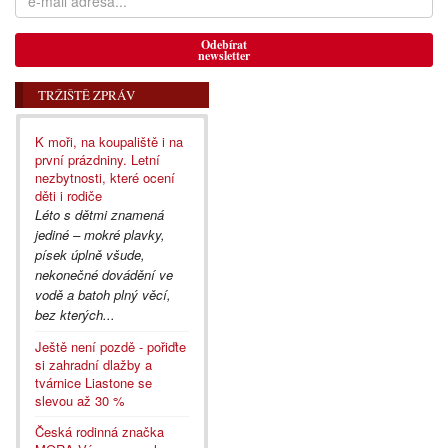
Odebírat
newsletter
TRŽIŠTĚ ZPRÁV
K moři, na koupaliště i na
první prázdniny. Letní
nezbytnosti, které ocení
děti i rodiče
Léto s dětmi znamená
jediné – mokré plavky,
písek úplně všude,
nekonečné dovádění ve
vodě a batoh plný věcí,
bez kterých...
Ještě není pozdě - pořiďte
si zahradní dlažby a
tvárnice Liastone se
slevou až 30 %
Česká rodinná značka