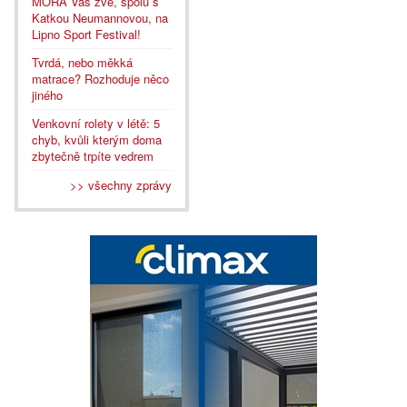
MORA Vás zve, spolu s
Katkou Neumannovou, na
Lipno Sport Festival!
Tvrdá, nebo měkká
matrace? Rozhoduje něco
jiného
Venkovní rolety v létě: 5
chyb, kvůli kterým doma
zbytečně trpíte vedrem
>> všechny zprávy