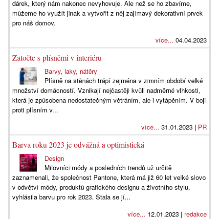
dárek, který nám nakonec nevyhovuje. Ale než se ho zbavíme,
můžeme ho využít jinak a vytvořit z něj zajímavý dekorativní prvek
pro náš domov.
více...
04.04.2023
Zatočte s plísněmi v interiéru
Barvy, laky, nátěry
Plísně na stěnách trápí zejména v zimním období velké
množství domácností. Vznikají nejčastěji kvůli nadměrné vlhkosti,
která je způsobena nedostatečným větráním, ale i vytápěním. V boji
proti plísním v...
více...
31.01.2023 |
PR
Barva roku 2023 je odvážná a optimistická
Design
Milovníci módy a posledních trendů už určitě
zaznamenali, že společnost Pantone, která má již 60 let velké slovo
v odvětví módy, produktů grafického designu a životního stylu,
vyhlásila barvu pro rok 2023. Stala se jí...
více...
12.01.2023 |
redakce