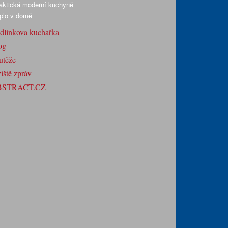
aktická moderní kuchyně
plo v domě
dlínkova kuchařka
og
utěže
iště zpráv
BSTRACT.CZ