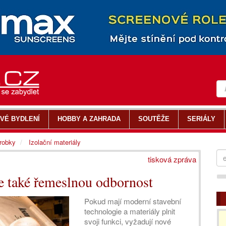
VÉ BYDLENÍ
HOBBY A ZAHRADA
SOUTĚŽE
SERIÁLY
ýrobky
Izolační materiály
tisková zpráva
e také řemeslnou odbornost
Pokud mají moderní stavební
technologie a materiály plnit
svoji funkci, vyžadují nové