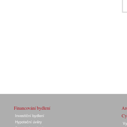
Financování bydlení
Arc
Cyk
Investiční bydlení
Hypoteční úvěry
Vy