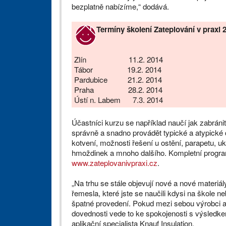
bezplatně nabízíme,“ dodává.
Termíny školení Zateplování v praxi 
Zlín 11.2. 2014
Tábor 19.2. 2014
Pardubice 21.2. 2014
Praha 28.2. 2014
Ústí n. Labem 7.3. 2014
Účastníci kurzu se například naučí jak zabránit
správně a snadno provádět typické a atypické d
kotvení, možnosti řešení u ostění, parapetu, u
hmoždinek a mnoho dalšího. Kompletní program
www.zateplovanivpraxi.cz
.
„Na trhu se stále objevují nové a nové materiál
řemesla, které jste se naučili kdysi na škole 
špatné provedení. Pokud mezi sebou výrobci a r
dovednosti vede to ke spokojenosti s výsledke
aplikační specialista Knauf Insulation.