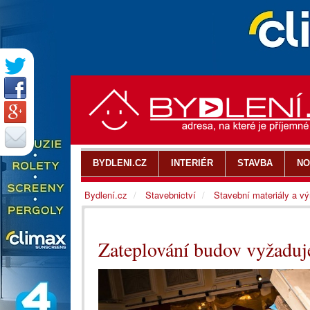
BYDLENI.CZ
INTERIÉR
STAVBA
NO
Bydlení.cz
Stavebnictví
Stavební materiály a v
Zateplování budov vyžaduj