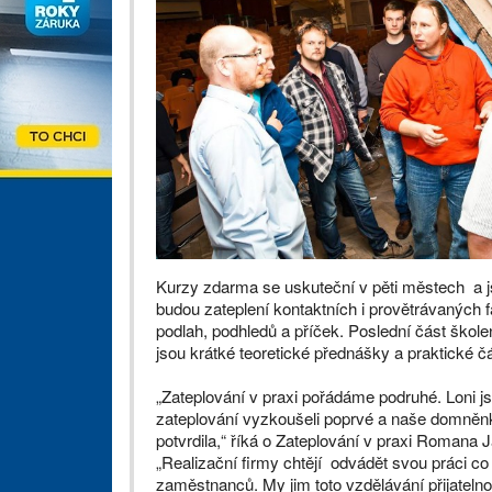
Kurzy zdarma se uskuteční v pěti městech a 
budou zateplení kontaktních i provětrávaných f
podlah, podhledů a příček. Poslední část škole
jsou krátké teoretické přednášky a praktické čá
„Zateplování v praxi pořádáme podruhé. Loni j
zateplování vyzkoušeli poprvé a naše domněnka
potvrdila,“ říká o Zateplování v praxi Romana
„Realizační firmy chtějí odvádět svou práci co
zaměstnanců. My jim toto vzdělávání přijatel