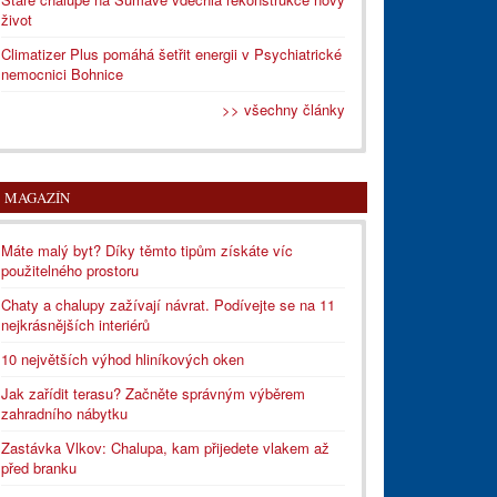
život
Climatizer Plus pomáhá šetřit energii v Psychiatrické
nemocnici Bohnice
>> všechny články
MAGAZÍN
Máte malý byt? Díky těmto tipům získáte víc
použitelného prostoru
Chaty a chalupy zažívají návrat. Podívejte se na 11
nejkrásnějších interiérů
10 největších výhod hliníkových oken
Jak zařídit terasu? Začněte správným výběrem
zahradního nábytku
Zastávka Vlkov: Chalupa, kam přijedete vlakem až
před branku