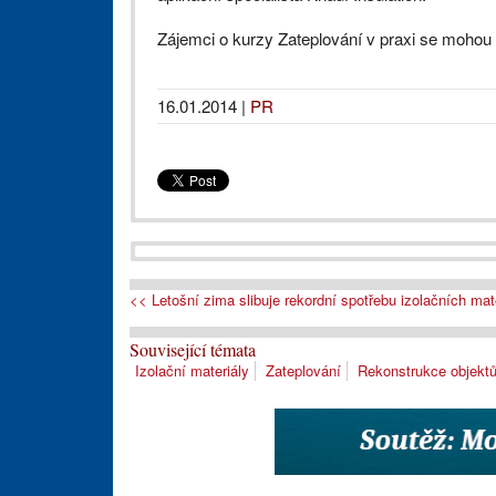
Zájemci o kurzy Zateplování v praxi se mohou 
16.01.2014
|
PR
<< Letošní zima slibuje rekordní spotřebu izolačních mat
Související témata
Izolační materiály
Zateplování
Rekonstrukce objekt