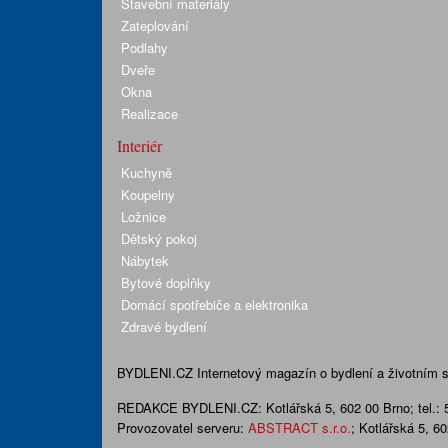
Stavební materiály
Zateplování
Podlahy
Dveře
Okna
Realizace
Interiér
Kuchyně
Koupelny
Ložnice
Dětský pokoj
Nábytek
Bytové doplňky
Domácí spotřebiče a elektronika
Zdravé bydlení
BYDLENI.CZ
Internetový magazín o bydlení a životním sty
REDAKCE BYDLENI.CZ:
Kotlářská 5, 602 00 Brno;
tel.:
Provozovatel serveru:
ABSTRACT s.r.o.
; Kotlářská 5, 6