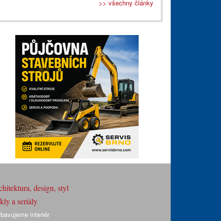
>> všechny články
hitektura, design, styl
ly a seriály
bavujeme interiér