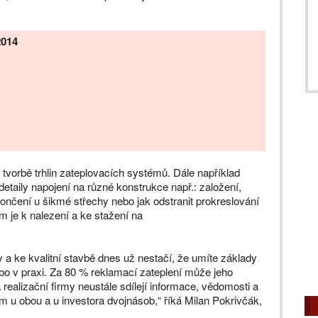
2014
 tvorbě trhlin zateplovacích systémů. Dále například
etaily napojení na různé konstrukce např.: založení,
končení u šikmé střechy nebo jak odstranit prokreslování
 je k nalezení a ke stažení na
y a ke kvalitní stavbě dnes už nestačí, že umíte základy
nebo v praxi. Za 80 % reklamací zateplení může jeho
ealizační firmy neustále sdílejí informace, vědomosti a
m u obou a u investora dvojnásob,“ říká Milan Pokrivčák,