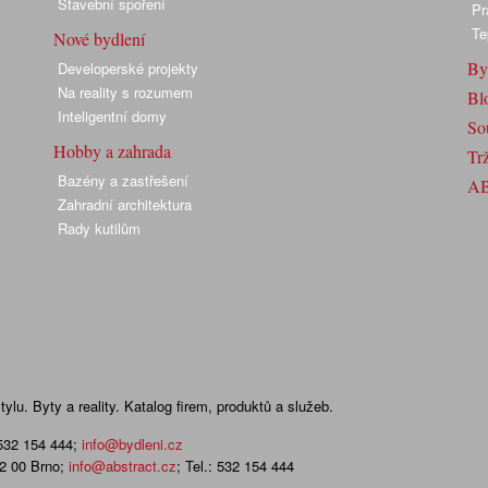
Stavební spoření
Pr
Te
Nové bydlení
By
Developerské projekty
Na reality s rozumem
Bl
Inteligentní domy
So
Hobby a zahrada
Trž
Bazény a zastřešení
A
Zahradní architektura
Rady kutilům
lu. Byty a reality. Katalog firem, produktů a služeb.
 532 154 444
;
info@bydleni.cz
02 00 Brno;
info@abstract.cz
; Tel.: 532 154 444