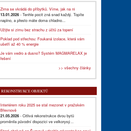
Zima se vkrádá do příbytků. Víme, jak na ni
13.01.2026
- Tenhle pocit zná snad každý. Topíte
naplno, a přesto máte doma chladno...
Užijte si zimu bez strachu z účtů za topení
Poklad pod střechou: Foukaná izolace, která vám
ušetří až 40 % energie
Je vám vedro a dusno? Systém MAGMARELAX je
řešení
>> všechny články
REKONSTRUKCE OBJEKTŮ
Interiérem roku 2025 se stal mezonet v pražském
Břevnově
21.05.2026
- Citlivá rekonstrukce dvou bytů
proměnila původní dispozici ve velkorysý...
Staré chalupě na Šumavě vdechla rekonstrukce nový