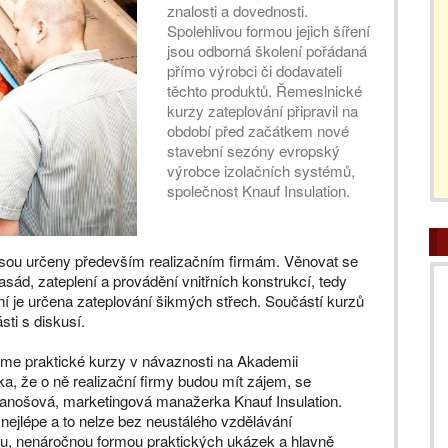
znalosti a dovednosti.
Spolehlivou formou jejich šíření
jsou odborná školení pořádaná
přímo výrobci či dodavateli
těchto produktů. Řemeslnické
kurzy zateplování připravil na
období před začátkem nové
stavební sezóny evropský
výrobce izolačních systémů,
společnost Knauf Insulation.
jsou určeny především realizačním firmám. Věnovat se
asád, zateplení a provádění vnitřních konstrukcí, tedy
ní je určena zateplování šikmých střech. Součástí kurzů
sti s diskusí.
sme praktické kurzy v návaznosti na Akademii
, že o ně realizační firmy budou mít zájem, se
 Janošová, marketingová manažerka Knauf Insulation.
 nejlépe a to nelze bez neustálého vzdělávání
nou, nenáročnou formou praktických ukázek a hlavně