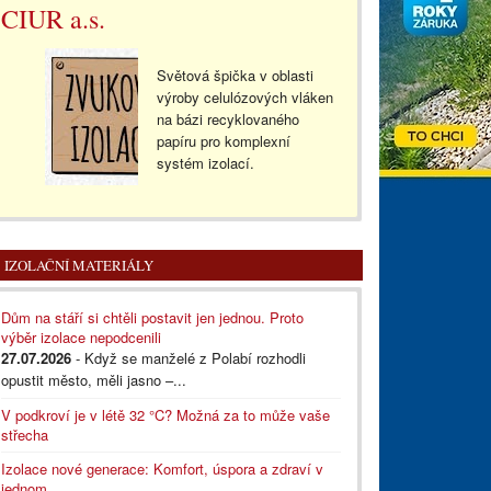
CIUR a.s.
Světová špička v oblasti
výroby celulózových vláken
na bázi recyklovaného
papíru pro komplexní
systém izolací.
IZOLAČNÍ MATERIÁLY
Dům na stáří si chtěli postavit jen jednou. Proto
výběr izolace nepodcenili
27.07.2026
- Když se manželé z Polabí rozhodli
opustit město, měli jasno –...
V podkroví je v létě 32 °C? Možná za to může vaše
střecha
Izolace nové generace: Komfort, úspora a zdraví v
jednom