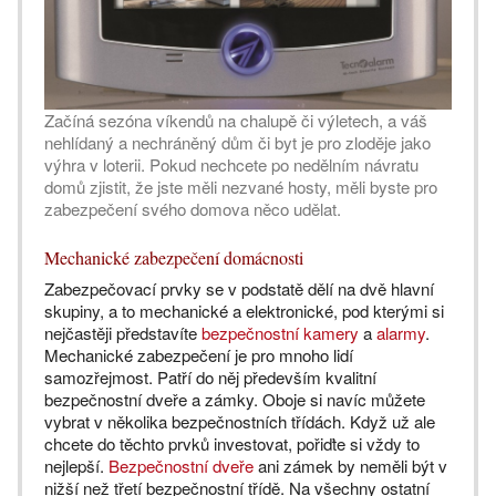
Začíná sezóna víkendů na chalupě či výletech, a váš
nehlídaný a nechráněný dům či byt je pro zloděje jako
výhra v loterii. Pokud nechcete po nedělním návratu
domů zjistit, že jste měli nezvané hosty, měli byste pro
zabezpečení svého domova něco udělat.
Mechanické zabezpečení domácnosti
Zabezpečovací prvky se v podstatě dělí na dvě hlavní
skupiny, a to mechanické a elektronické, pod kterými si
nejčastěji představíte
bezpečnostní kamery
a
alarmy
.
Mechanické zabezpečení je pro mnoho lidí
samozřejmost. Patří do něj především kvalitní
bezpečnostní dveře a zámky. Oboje si navíc můžete
vybrat v několika bezpečnostních třídách. Když už ale
chcete do těchto prvků investovat, pořiďte si vždy to
nejlepší.
Bezpečnostní dveře
ani zámek by neměli být v
nižší než třetí bezpečnostní třídě. Na všechny ostatní