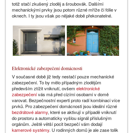
totiž stačí zkušený zloděj a šroubovák. Dalšími
mechanickými prvky jsou potom různé mříže či fólie v
oknech. I ty jsou však po nějaké době překonatelné.
Elektronické zabezpečení domácnosti
V současné době již tedy nestačí pouze mechanické
zabezpečení. To by mělo případným zlodějům
především ztížit vniknutí, ovšem
elektronické
zabezpečení
vás má před cizími osobami v domě
varovat. Bezpečnostní experti proto radí kombinaci více
prvků. Pro zabezpečení domácnosti jsou ideální různé
bezdrátové alarmy
, které se aktivují v případě vniknutí
do prostoru a automaticky vyšlou signál příslušným
orgánům. Ještě větší pocit bezpečí vám dodají
kamerové systémy
. U rodinných domů je ale zase tolik