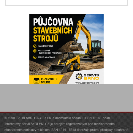
© 1999 - 2019 ABSTRACT, s.r.o. a dodavatelé obsahu. ISSN 1214 - 5548
Internetový portál BYDLENÍ.CZ je zdrojem registrovaným pod mezinárodním
standardním seriálovým číslem ISSN 1214 - 5548 dodržuje právní předpisy o ochraně