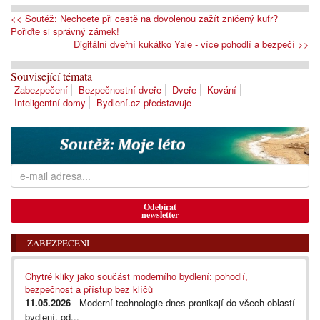
<< Soutěž: Nechcete při cestě na dovolenou zažít zničený kufr?
Pořiďte si správný zámek!
Digitální dveřní kukátko Yale - více pohodlí a bezpečí >>
Související témata
Zabezpečení
Bezpečnostní dveře
Dveře
Kování
Inteligentní domy
Bydlení.cz představuje
Odebírat
newsletter
ZABEZPEČENÍ
Chytré kliky jako součást moderního bydlení: pohodlí,
bezpečnost a přístup bez klíčů
11.05.2026
- Moderní technologie dnes pronikají do všech oblastí
bydlení, od...