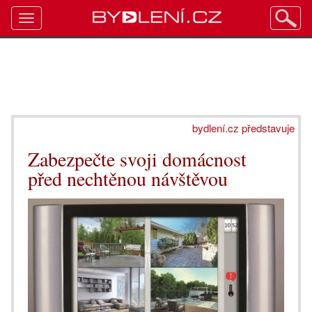
Toggle
navigation
bydlení.cz představuje
Zabezpečte svoji domácnost
před nechtěnou návštěvou