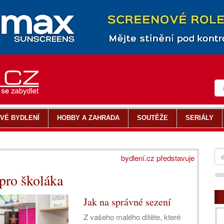
VÉ BYDLENÍ
HOBBY A ZAHRADA
SOUTĚŽE
SERIÁLY
bydlení.cz představuje
 pro školáka
Jak na správné sezení
Z vašeho malého dítěte, které