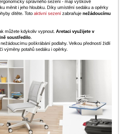
y ergonomicky správného sezení - mají výškově
áku měnit i jeho hloubku. Díky umístění sedáku a opěrky
hyby dítěte. Toto
aktivní sezení
zabraňuje
nežádoucímu
šak můžete kdykoliv vypnout.
Aretaci využijete v
lně soustředilo
.
nežádoucímu poškrábání podlahy. Velkou předností židlí
či výměny potahů sedáku i opěrky.