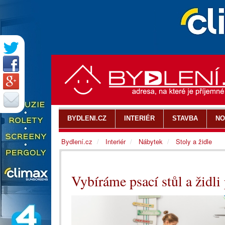
BYDLENI.CZ
INTERIÉR
STAVBA
NO
Bydlení.cz
Interiér
Nábytek
Stoly a židle
Vybíráme psací stůl a židli