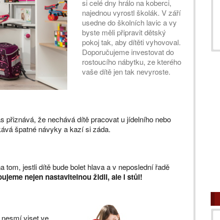
si celé dny hrálo na koberci,
najednou vyrostl školák. V září
usedne do školních lavic a vy
byste měli připravit dětský
pokoj tak, aby dítěti vyhovoval.
Doporučujeme investovat do
rostoucího nábytku, ze kterého
vaše dítě jen tak nevyroste.
s přiznává, že nechává dítě pracovat u jídelního nebo
kává špatné návyky a kazí si záda.
 tom, jestli dítě bude bolet hlava a v neposlední řadě
jeme nejen nastavitelnou židli, ale i stůl!
 nesmí viset ve