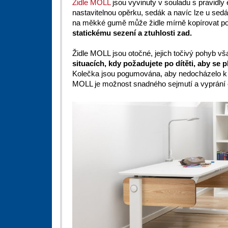
Židle MOLL
jsou vyvinuty v souladu s pravidl
nastavitelnou opěrku, sedák a navíc lze u sed
na měkké gumě může židle mírně kopírovat po
statickému sezení a ztuhlosti zad.
Židle MOLL jsou otočné, jejich točivý pohyb v
situacích, kdy požadujete po dítěti, aby se p
Kolečka jsou pogumována, aby nedocházelo k 
MOLL je možnost snadného sejmutí a vyprání 