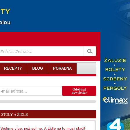
RECEPTY
BLOG
PORADNA
Odebírat
newsletter
STOLY A ŽIDLE
Sedíme více, než spíme. A židle na to musí stačit