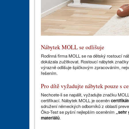
Nábytek MOLL se odlišuje
Rodinná firma MOLL se na dětský rostoucí ná
dokázala zužitkovat. Rostoucí nábytek značky
výrazně odlišuje špičkovým zpracováním, nejvy
řešením.
Pro dítě vyžadujte nábytek pouze s cer
Nechcete-li se napálit, vyžadujte značku MOLL
certifikací. Nábytek MOLL je oceněn
certifik
sdružení německých odborníků z oblasti pre
Öko-Test se pyšní nejlepším oceněním
„sehr 
materiálů
.