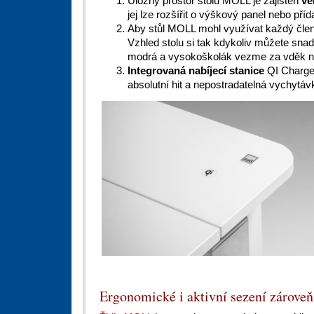
Úložný prostor stolů MOLL je zajištěn
ve
jej lze rozšířit o výškový panel nebo příd
Aby stůl MOLL mohl využívat každý člen
Vzhled stolu si tak kdykoliv můžete snad
modrá a vysokoškolák vezme za vděk neu
Integrovaná nabíjecí stanice
QI Charger 
absolutní hit a nepostradatelná vychytá
Ergonomické i aktivní sezení zároveň