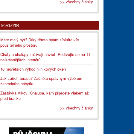
>> všechny články
MAGAZÍN
Máte malý byt? Díky těmto tipům získáte víc
použitelného prostoru
Chaty a chalupy zažívají návrat. Podívejte se na 11
nejkrásnějších interiérů
10 největších výhod hliníkových oken
Jak zařídit terasu? Začněte správným výběrem
zahradního nábytku
Zastávka Vlkov: Chalupa, kam přijedete vlakem až
před branku
>> všechny články