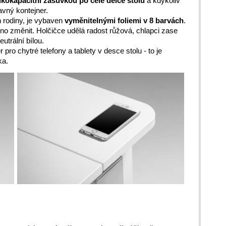
lkokapacitní zásuvkou po celé délce stolu
a kdykoliv
avný kontejner.
 rodiny, je vybaven
vyměnitelnými foliemi v 8 barvách
.
no změnit. Holčičce udělá radost růžová, chlapci zase
trální bílou.
pro chytré telefony a tablety v desce stolu - to je
vka.