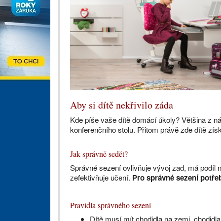
Aby si dítě nekřivilo záda
Kde píše vaše dítě domácí úkoly? Většina z ná
konferenčního stolu. Přitom právě zde dítě zís
Jak správně sedět?
Správné sezení ovlivňuje vývoj zad, má podíl na
zefektivňuje učení.
Pro správné sezení potřebu
Pravidla správného sezení
Dítě musí mít chodidla na zemi, chodidla