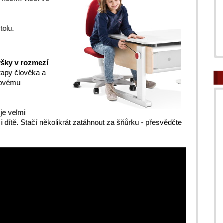
tolu.
ýšky v rozmezí
tapy člověka a
trovému
je velmi
i dítě. Stačí několikrát zatáhnout za šňůrku - přesvědčte