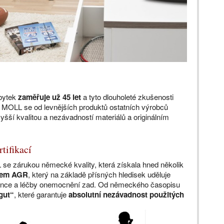
bytek
zaměřuje už 45 let
a tyto dlouholeté zkušenosti
 MOLL se od levnějších produktů ostatních výrobců
šší kvalitou a nezávadností materiálů a originálním
tifikací
 se zárukou německé kvality, která získala hned několik
átem AGR
, který na základě přísných hledisek uděluje
vence a léčby onemocnění zad. Od německého časopisu
gut“
, které garantuje
absolutní nezávadnost použitých