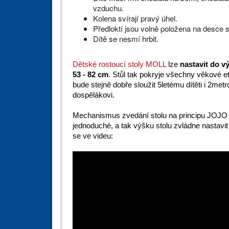
vzduchu.
Kolena svírají pravý úhel.
Předloktí jsou volně položena na desce s
Dítě se nesmí hrbit.
Dětské rostoucí stoly MOLL
lze
nastavit do v
53 - 82 cm
. Stůl tak pokryje všechny věkové e
bude stejně dobře sloužit 5letému dítěti i 2me
dospělákovi.
Mechanismus zvedání stolu na principu JOJO 
jednoduché, a tak výšku stolu zvládne nastavit 
se ve videu: