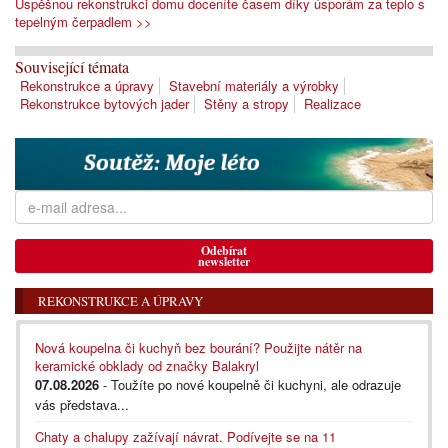
Úspěšnou rekonstrukci domu doceníte časem díky úsporám za teplo s
tepelným čerpadlem >>
Související témata
Rekonstrukce a úpravy
Stavební materiály a výrobky
Rekonstrukce bytových jader
Stěny a stropy
Realizace
Odebírat
newsletter
REKONSTRUKCE A ÚPRAVY
Nová koupelna či kuchyň bez bourání? Použijte nátěr na
keramické obklady od značky Balakryl
07.08.2026
- Toužíte po nové koupelně či kuchyni, ale odrazuje
vás představa...
Chaty a chalupy zažívají návrat. Podívejte se na 11