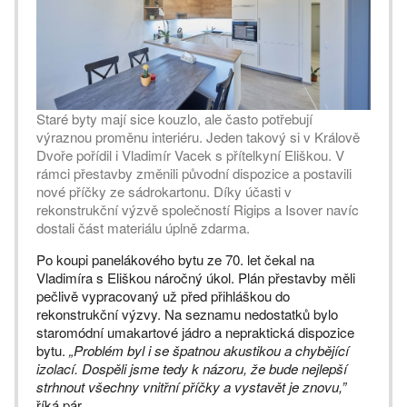
Staré byty mají sice kouzlo, ale často potřebují
výraznou proměnu interiéru. Jeden takový si v Králově
Dvoře pořídil i Vladimír Vacek s přítelkyní Eliškou. V
rámci přestavby změnili původní dispozice a postavili
nové příčky ze sádrokartonu. Díky účasti v
rekonstrukční výzvě společností Rigips a Isover navíc
dostali část materiálu úplně zdarma.
Po koupi panelákového bytu ze 70. let čekal na
Vladimíra s Eliškou náročný úkol. Plán přestavby měli
pečlivě vypracovaný už před přihláškou do
rekonstrukční výzvy. Na seznamu nedostatků bylo
staromódní umakartové jádro a nepraktická dispozice
bytu.
„Problém byl i se špatnou akustikou a chybějící
izolací. Dospěli jsme tedy k názoru, že bude nejlepší
strhnout všechny vnitřní příčky a vystavět je znovu,”
říká pár.