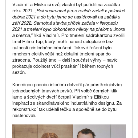
Vladimír a Eliška si svůj vlastní byt pořídili na začátku
roku 2021.
„Rekonstruovat jsme reálně začali v polovině
dubna 2021 a do bytu jsme se nastěhovali na začátku
září 2022. Samotná stavba příček začala v listopadu
2021 a tmelení bylo dokončeno někdy na přelomu února
a března,”
říká Vladimír. Pro tmelení sádrokartonu zvolili
tmel Rifino Top, který mohli nanést celoplošně bez
nutnosti následného broušení. Takové řešení bylo
mnohem efektivnější než detailní tmelení spár do
ztracena. Použitý tmel – další součást výhry – navíc
prokazuje odolnost vůči praskání i během topných
sezón.
Konečnou podobu interiéru dotvořil pár prostřednictvím
jednoduchých tmavých prvků. Při volbě černých klik,
lamp a šedivých dveří čerpali Vladimír s Eliškou
inspiraci ze skandinávského industriálního designu. Za
rekonstrukcí tak udělali tečku a společně se do bytu
nastěhovali.