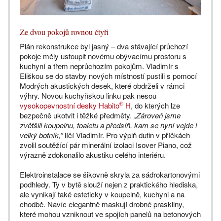
Ze dvou pokojů rovnou čtyři
Plán rekonstrukce byl jasný – dva stávající průchozí
pokoje měly ustoupit novému obývacímu prostoru s
kuchyní a třem neprůchozím pokojům. Vladimír s
Eliškou se do stavby nových místností pustili s pomocí
Modrých akustických desek, které obdrželi v rámci
výhry. Novou kuchyňskou linku pak nesou
®
vysokopevnostní desky Habito
H
, do kterých lze
bezpečně ukotvit i těžké předměty.
„Zároveň jsme
zvětšili koupelnu, toaletu a předsíň, kam se nyní vejde i
velký botník,”
líčí Vladimír. Pro výplň dutin v příčkách
zvolil soutěžící pár minerální izolaci Isover Piano, což
výrazně zdokonalilo akustiku celého interiéru.
Elektroinstalace se šikovně skryla za sádrokartonovými
podhledy. Ty v bytě slouží nejen z praktického hlediska,
ale vynikají také esteticky v koupelně, kuchyni a na
chodbě. Navíc elegantně maskují drobné praskliny,
které mohou vzniknout ve spojích panelů na betonových