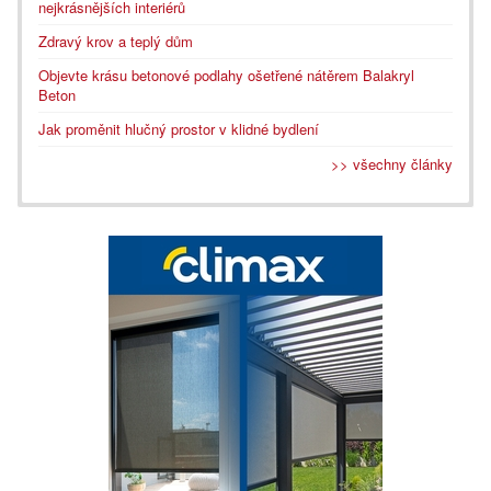
nejkrásnějších interiérů
Zdravý krov a teplý dům
Objevte krásu betonové podlahy ošetřené nátěrem Balakryl
Beton
Jak proměnit hlučný prostor v klidné bydlení
>> všechny články