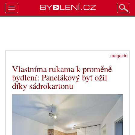
Toggle
navigation
magazín
Vlastníma rukama k proměně
bydlení: Panelákový byt ožil
díky sádrokartonu