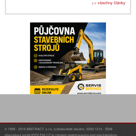
>> všechny články
© 1999 - 2019 ABSTRACT, s.r.o. a dodavatelé obsahu. ISSN 1214 - 5548
Internetový portál BYDLENÍ.CZ je zdrojem registrovaným pod mezinárodním