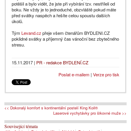
potěšil a bylo vidět, že jste při vybírání tzv. nestříleli od
boku. Ne vždy je to jednoduché, obzvláště pokud máte
před svátky naspěch a řešíte celou spoustu dalších
úkolů.
Tým
Levand.cz
přeje všem čtenářům BYDLENI.CZ
poklidné svátky a příjemný čas vánoční bez zbytečného
stresu.
15.11.2017
|
PR - redakce BYDLENÍ.CZ
Poslat e-mailem
|
Verze pro tisk
<< Dokonalý komfort s kontinentální postelí King Koil®
Laserové vychytávky pro šikovné muže >>
Související témata