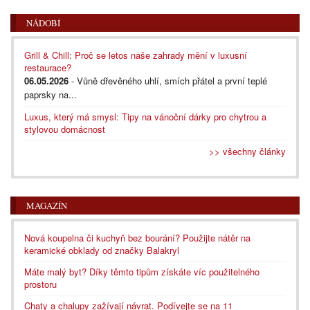
NÁDOBÍ
Grill & Chill: Proč se letos naše zahrady mění v luxusní
restaurace?
06.05.2026
- Vůně dřevěného uhlí, smích přátel a první teplé
paprsky na...
Luxus, který má smysl: Tipy na vánoční dárky pro chytrou a
stylovou domácnost
>> všechny články
MAGAZÍN
Nová koupelna či kuchyň bez bourání? Použijte nátěr na
keramické obklady od značky Balakryl
Máte malý byt? Díky těmto tipům získáte víc použitelného
prostoru
Chaty a chalupy zažívají návrat. Podívejte se na 11