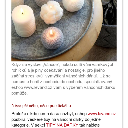
Když se vysloví „Vánoce“, někdo ucítí vůni vanilkových
rohlíčků a je plný očekávání a nostalgie, pro jiného
začíná stres kvůli vymýšlení vánočních dárků. Už se
nemusíte honit z obchodu do obchodu, specializovaný
eshop www.levand.cz vám s výběrem vánočních dárků
pomůže.
Něco pěkného, něco praktického
Protože nikdo nemá času nazbyt, eshop
www.levand.cz
posbíral veškeré tipy na vánoční dárky do jedné
kategorie. V sekci
TIPY NA DÁRKY
tak najdete