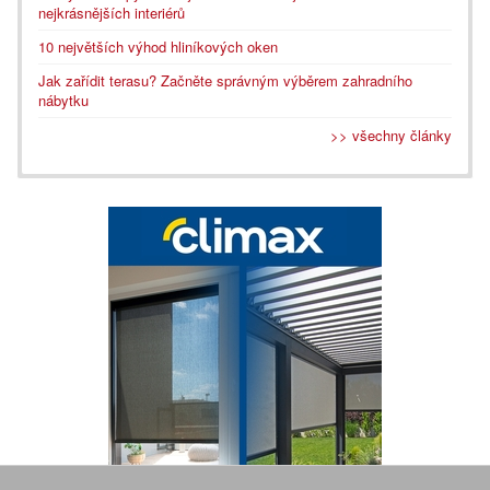
nejkrásnějších interiérů
10 největších výhod hliníkových oken
Jak zařídit terasu? Začněte správným výběrem zahradního
nábytku
>> všechny články