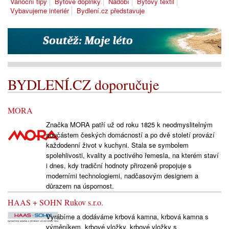
Vánoční tipy
Bytové doplňky
Nádobí
Bytový textil
Vybavujeme interiér
Bydlení.cz představuje
BYDLENÍ.CZ doporučuje
MORA
Značka MORA patří už od roku 1825 k neodmyslitelným
součástem českých domácností a po dvě století provází
každodenní život v kuchyni. Stala se symbolem
spolehlivosti, kvality a poctivého řemesla, na kterém staví
i dnes, kdy tradiční hodnoty přirozeně propojuje s
moderními technologiemi, nadčasovým designem a
důrazem na úspornost.
HAAS + SOHN Rukov s.r.o.
Vyrábíme a dodáváme krbová kamna, krbová kamna s
výměníkem, krbové vložky, krbové vložky s