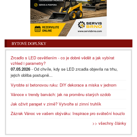
BYTOVÉ DOPLŇKY
Zrcadlo s LED osvětlením - co je dobré vědět a jak vybírat
vzhled i parametry?
07.05.2026
- Od chvíle, kdy se LED zrcadla objevila na trhu,
jejich obliba postupně...
Vyrobte si betonovou ruku: DIY dekorace a miska v jednom
Vánoce v trendy barvách: jak na proměnu starých ozdob
Jak oživit parapet v zimě? Vytvořte si zimní truhlík
Zázrak Vánoc ve vašem obýváku: Inspirace pro sváteční kouzlo
>> všechny články