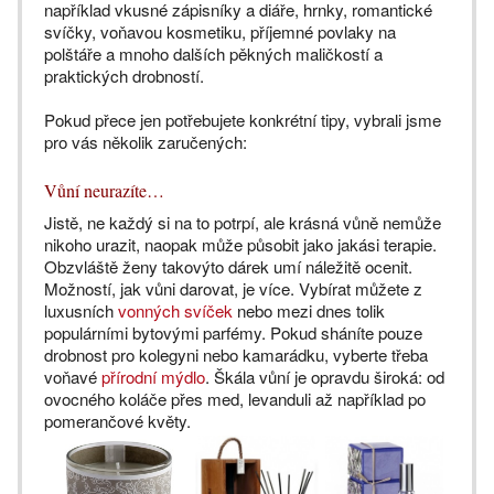
například vkusné zápisníky a diáře, hrnky, romantické
svíčky, voňavou kosmetiku, příjemné povlaky na
polštáře a mnoho dalších pěkných maličkostí a
praktických drobností.
Pokud přece jen potřebujete konkrétní tipy, vybrali jsme
pro vás několik zaručených:
Vůní neurazíte…
Jistě, ne každý si na to potrpí, ale krásná vůně nemůže
nikoho urazit, naopak může působit jako jakási terapie.
Obzvláště ženy takovýto dárek umí náležitě ocenit.
Možností, jak vůni darovat, je více. Vybírat můžete z
luxusních
vonných svíček
nebo mezi dnes tolik
populárními bytovými parfémy. Pokud sháníte pouze
drobnost pro kolegyni nebo kamarádku, vyberte třeba
voňavé
přírodní mýdlo
. Škála vůní je opravdu široká: od
ovocného koláče přes med, levanduli až například po
pomerančové květy.