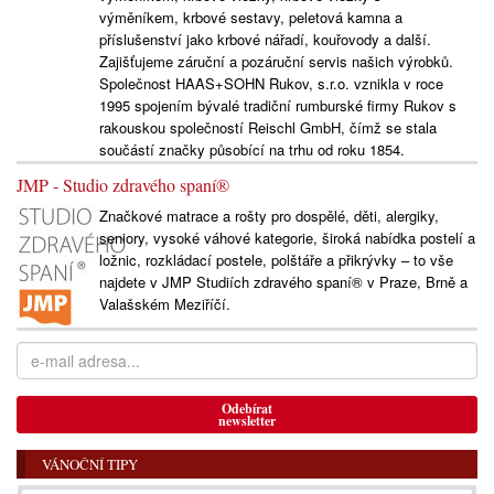
výměníkem, krbové sestavy, peletová kamna a
příslušenství jako krbové nářadí, kouřovody a další.
Zajišťujeme záruční a pozáruční servis našich výrobků.
Společnost HAAS+SOHN Rukov, s.r.o. vznikla v roce
1995 spojením bývalé tradiční rumburské firmy Rukov s
rakouskou společností Reischl GmbH, čímž se stala
součástí značky působící na trhu od roku 1854.
JMP - Studio zdravého spaní®
Značkové matrace a rošty pro dospělé, děti, alergiky,
seniory, vysoké váhové kategorie, široká nabídka postelí a
ložnic, rozkládací postele, polštáře a přikrývky – to vše
najdete v JMP Studiích zdravého spaní® v Praze, Brně a
Valašském Meziříčí.
Odebírat
newsletter
VÁNOČNÍ TIPY