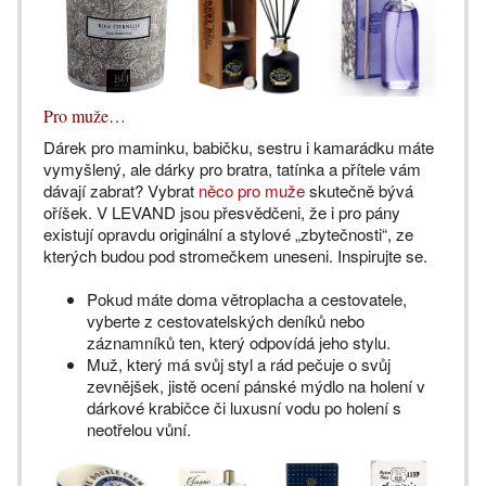
Pro muže…
Dárek pro maminku, babičku, sestru i kamarádku máte
vymyšlený, ale dárky pro bratra, tatínka a přítele vám
dávají zabrat? Vybrat
něco pro muže
skutečně bývá
oříšek. V LEVAND jsou přesvědčeni, že i pro pány
existují opravdu originální a stylové „zbytečnosti“, ze
kterých budou pod stromečkem uneseni. Inspirujte se.
Pokud máte doma větroplacha a cestovatele,
vyberte z cestovatelských deníků nebo
záznamníků ten, který odpovídá jeho stylu.
Muž, který má svůj styl a rád pečuje o svůj
zevnějšek, jistě ocení pánské mýdlo na holení v
dárkové krabičce či luxusní vodu po holení s
neotřelou vůní.