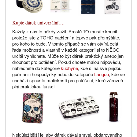
Kupte dárek univerzální….
Každý z nás to někdy zažil. Prostě TO musíte koupit,
protože jste z TOHO nadšení a teprve pak přemýšlíte,
pro koho to bude. V tomto případě se vám otvírá celá
řada možností a vlastně v každé kategorii si to NĚCO
určitě vyhlídnete. Může to být dárek praktický anebo jen
drobnost pro potěšení. Pokud chcete malou nápovědu,
nahlédněte do kategorie
kuchyně
, kde si na své přijdou
gurmáni i hospodyňky nebo do kategorie
Languo
, kde se
nachází spousta maličkostí pro potěšení, které zároveň
plní praktickou funkci.
Nejdůležitější je, aby dárek dával smysl, obdarovaného