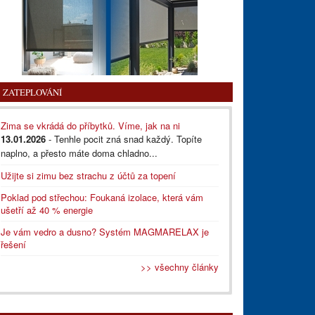
ZATEPLOVÁNÍ
Zima se vkrádá do příbytků. Víme, jak na ni
13.01.2026
- Tenhle pocit zná snad každý. Topíte
naplno, a přesto máte doma chladno...
Užijte si zimu bez strachu z účtů za topení
Poklad pod střechou: Foukaná izolace, která vám
ušetří až 40 % energie
Je vám vedro a dusno? Systém MAGMARELAX je
řešení
>> všechny články