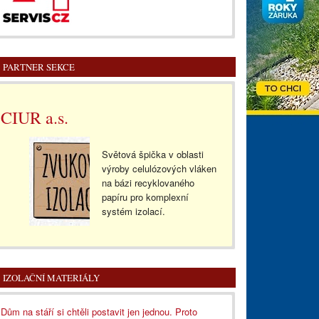
PARTNER SEKCE
CIUR a.s.
Světová špička v oblasti
výroby celulózových vláken
na bázi recyklovaného
papíru pro komplexní
systém izolací.
IZOLAČNÍ MATERIÁLY
Dům na stáří si chtěli postavit jen jednou. Proto