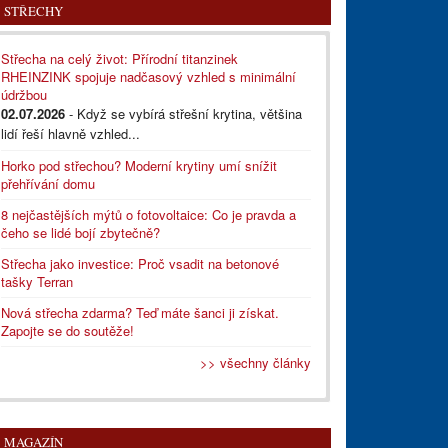
STŘECHY
Střecha na celý život: Přírodní titanzinek
RHEINZINK spojuje nadčasový vzhled s minimální
údržbou
02.07.2026
- Když se vybírá střešní krytina, většina
lidí řeší hlavně vzhled...
Horko pod střechou? Moderní krytiny umí snížit
přehřívání domu
8 nejčastějších mýtů o fotovoltaice: Co je pravda a
čeho se lidé bojí zbytečně?
Střecha jako investice: Proč vsadit na betonové
tašky Terran
Nová střecha zdarma? Teď máte šanci ji získat.
Zapojte se do soutěže!
>> všechny články
MAGAZÍN