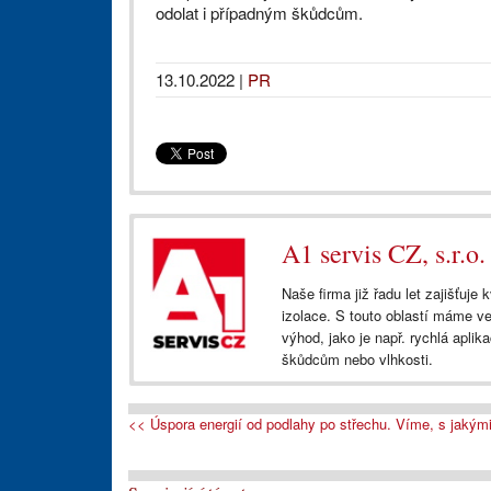
odolat i případným škůdcům.
13.10.2022
|
PR
A1 servis CZ, s.r.o.
Naše firma již řadu let zajišťuj
izolace. S touto oblastí máme ve
výhod, jako je např. rychlá aplik
škůdcům nebo vlhkosti.
<< Úspora energií od podlahy po střechu. Víme, s jakými