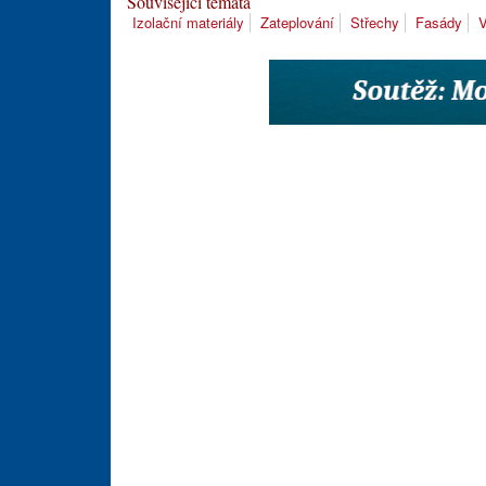
Související témata
Izolační materiály
Zateplování
Střechy
Fasády
V