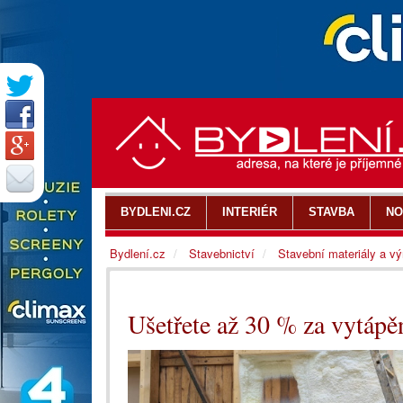
BYDLENI.CZ
INTERIÉR
STAVBA
NO
Bydlení.cz
Stavebnictví
Stavební materiály a v
Ušetřete až 30 % za vytáp