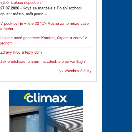
výběr izolace nepodcenili
27.07.2026
- Když se manželé z Polabí rozhodli
opustit město, měli jasno –...
V podkroví je v létě 32 °C? Možná za to může vaše
střecha
Izolace nové generace: Komfort, úspora a zdraví v
jednom
Zdravý krov a teplý dům
Jak předcházet plísním na zdech a proč vznikají?
>> všechny články