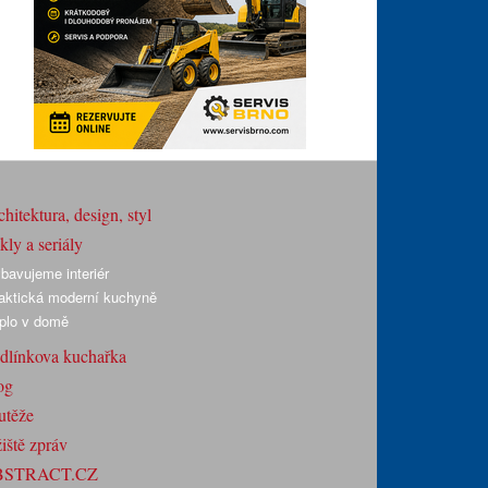
hitektura, design, styl
ly a seriály
bavujeme interiér
aktická moderní kuchyně
plo v domě
dlínkova kuchařka
og
utěže
iště zpráv
BSTRACT.CZ