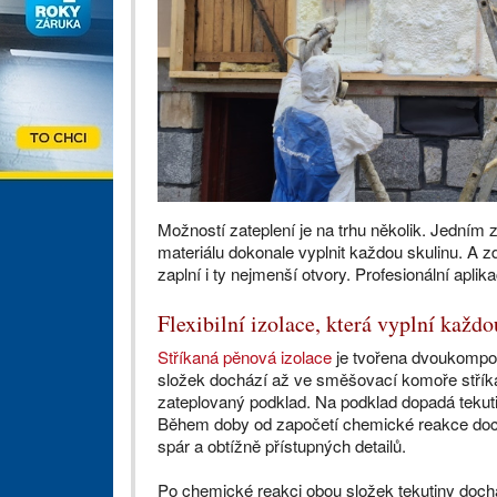
Možností zateplení je na trhu několik. Jedním z
materiálu dokonale vyplnit každou skulinu. A 
zaplní i ty nejmenší otvory. Profesionální apl
Flexibilní izolace, která vyplní každ
Stříkaná pěnová izolace
je tvořena dvoukomp
složek dochází až ve směšovací komoře střík
zateplovaný podklad. Na podklad dopadá tekut
Během doby od započetí chemické reakce do
spár a obtížně přístupných detailů.
Po chemické reakci obou složek tekutiny dochá