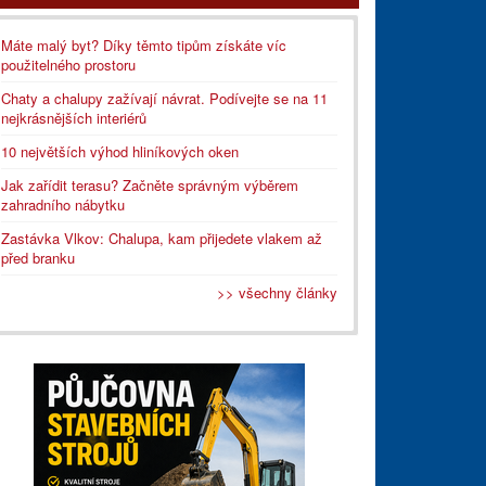
Máte malý byt? Díky těmto tipům získáte víc
použitelného prostoru
Chaty a chalupy zažívají návrat. Podívejte se na 11
nejkrásnějších interiérů
10 největších výhod hliníkových oken
Jak zařídit terasu? Začněte správným výběrem
zahradního nábytku
Zastávka Vlkov: Chalupa, kam přijedete vlakem až
před branku
>> všechny články