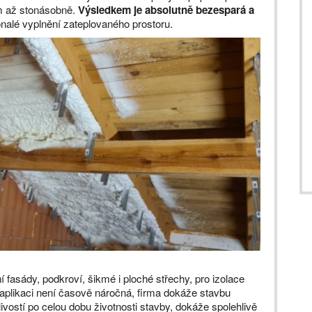
em až stonásobně.
Výsledkem je absolutně bezespará a
onalé vyplnění zateplovaného prostoru.
 fasády, podkroví, šikmé i ploché střechy, pro izolace
jí aplikaci není časově náročná, firma dokáže stavbu
ivostí po celou dobu životnosti stavby, dokáže spolehlivě