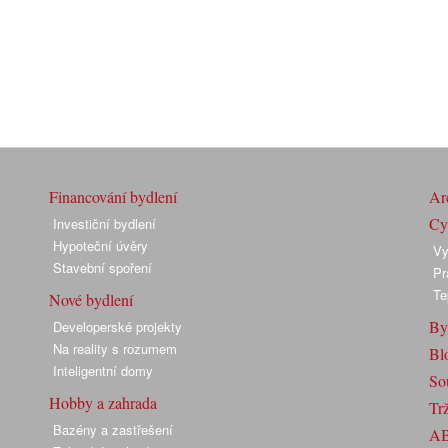
Financování bydlení
Arc
Cyk
Investiční bydlení
Hypoteční úvěry
Vy
Stavební spoření
Pr
Te
Nové bydlení
By
Developerské projekty
Na reality s rozumem
Bl
Inteligentní domy
So
Hobby a zahrada
Trž
Bazény a zastřešení
A