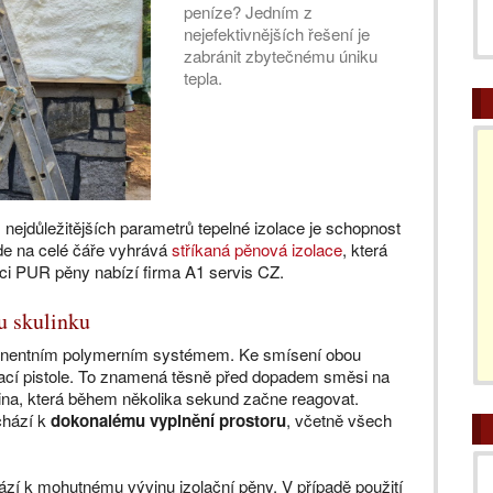
peníze? Jedním z
nejefektivnějších řešení je
zabránit zbytečnému úniku
tepla.
 nejdůležitějších parametrů tepelné izolace je schopnost
zde na celé čáře vyhrává
stříkaná pěnová izolace
, která
ikaci PUR pěny nabízí firma A1 servis CZ.
ou skulinku
onentním polymerním systémem. Ke smísení obou
ací pistole. To znamená těsně před dopadem směsi na
ina, která během několika sekund začne reagovat.
chází k
dokonalému vyplnění prostoru
, včetně všech
zí k mohutnému vývinu izolační pěny. V případě použití