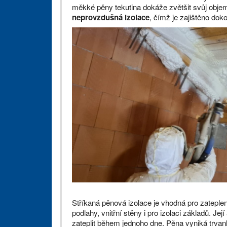
měkké pěny tekutina dokáže zvětšit svůj obj
neprovzdušná izolace
, čímž je zajištěno dok
Stříkaná pěnová izolace je vhodná pro zateplení
podlahy, vnitřní stěny i pro izolaci základů. Je
zateplit během jednoho dne. Pěna vyniká trvanl