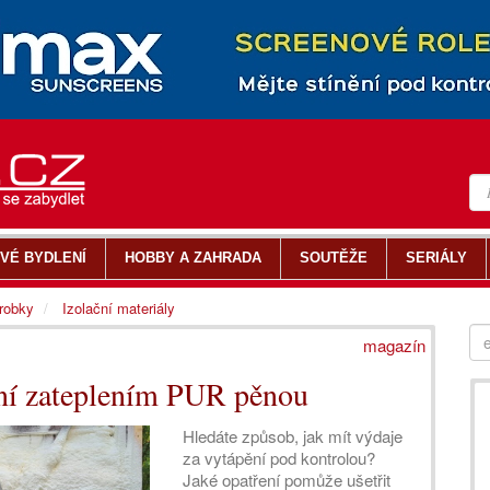
VÉ BYDLENÍ
HOBBY A ZAHRADA
SOUTĚŽE
SERIÁLY
ýrobky
Izolační materiály
magazín
ění zateplením PUR pěnou
Hledáte způsob, jak mít výdaje
za vytápění pod kontrolou?
Jaké opatření pomůže ušetřit