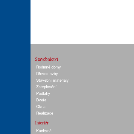
Stavebnictví
Rodinné domy
Dřevostavby
Stavební materiály
Zateplování
Podlahy
Dveře
Okna
Realizace
Interiér
Kuchyně