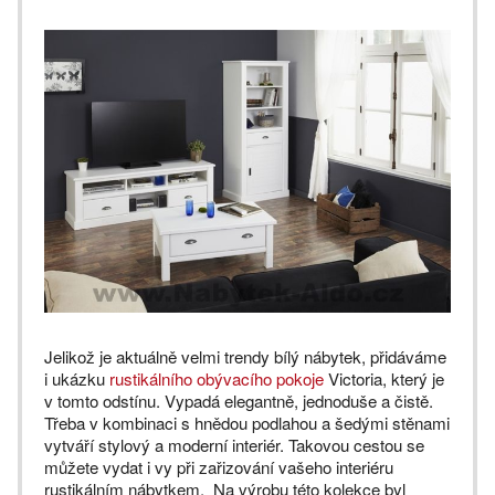
Jelikož je aktuálně velmi trendy bílý nábytek, přidáváme
i ukázku
rustikálního obývacího pokoje
Victoria, který je
v tomto odstínu. Vypadá elegantně, jednoduše a čistě.
Třeba v kombinaci s hnědou podlahou a šedými stěnami
vytváří stylový a moderní interiér. Takovou cestou se
můžete vydat i vy při zařizování vašeho interiéru
rustikálním nábytkem. Na výrobu této kolekce byl