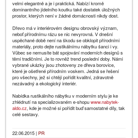
velmi elegantně a je i praktická. Nabízí kromě
dominantního jídelního koutku také dostatek úložných
prostor, kterých není v žádné domácnosti nikdy dost.
Dřevo má v interiérovém designu obrovský význam,
neboť přírodnímu rázu se nic nevyrovná. V dnešní
uspěchané době není na škodu se obklopit přírodními
materiály, proto dejte rustikálnímu nábytku šanci i vy.
Vůbec se nemusíte bát spojování moderních designů s
těmi tradičními. Je to rovněž trend poslední doby. Námi
vybrané ukázky jsou zhotoveny ze dřeva borovice,
které je ošetřené přírodním voskem. Jedná se řešení
pro všechny, jež si chtějí pořídit kvalitní, zdravotně
nezávadný a ekologický interiér.
Nabídka rustikálního nábytku v moderním stylu je ke
zhlédnutí na specializovaném e-shopu
www.nabytek-
aldo.cz
, kde je možné si pořídit buď samostatné díly, tak
celé sestavy.
22.06.2015
|
PR