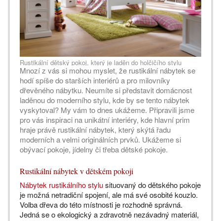
Rustikální dětský pokoj, který je laděn do holčičího stylu
Mnozí z vás si mohou myslet, že rustikální nábytek se
hodí spíše do starších interiérů a pro milovníky
dřevěného nábytku. Neumíte si představit domácnost
laděnou do moderního stylu, kde by se tento nábytek
vyskytoval? My vám to dnes ukážeme. Připravili jsme
pro vás inspiraci na unikátní interiéry, kde hlavní prim
hraje právě rustikální nábytek, který skýtá řadu
moderních a velmi originálních prvků. Ukážeme si
obývací pokoje, jídelny či třeba dětské pokoje.
Rustikální nábytek v dětském pokoji
Nábytek rustikálního stylu
situovaný do dětského pokoje
je možná netradiční spojení, ale má své osobité kouzlo.
Volba dřeva do této místnosti je rozhodně správná.
Jedná se o ekologický a zdravotně nezávadný materiál,