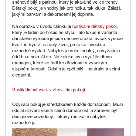
sněhové bílý s patinou, který je aktuálně velice trendy.
Dětský pokoj je vhodný jak pro holku, tak kluka. Záleží,
jakými barvami a dekoracemi jej doplníte.
Na obrázku v úvodu článku je
rustikální dětský pokoj,
který je laděn do holčičího stylu. Tato luxusní varianta
dánského výrobce je sice cenově dražší, avšak vysoce
kvalitní. Vydrží na celý život, proto se investice
rozhodně vyplatí. Nábytek je velmi odolný, nevyžaduje
údržbu a nezničí se. Na kolekci bylo využito dřevo
mahagon, které se řadí ke dřevinám s vysokým
stupněm tvrdosti. Odstín je opět bílý - neutrální a velmi
elegantní.
Rustikální nábytek v obývacím pokoji
Obývací pokoj je středobodem každé domácnosti. Musí
odolat užívání všech členů domácnosti a zároveň být
designově povedený. Takový rustikální nábytek
rozhodně je.