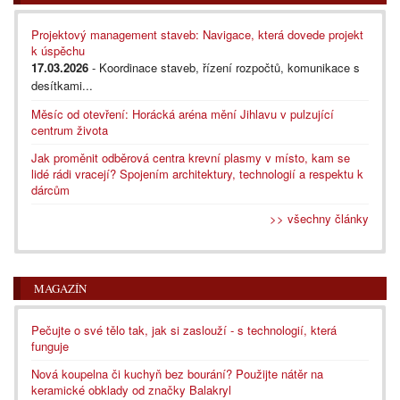
Projektový management staveb: Navigace, která dovede projekt
k úspěchu
17.03.2026
- Koordinace staveb, řízení rozpočtů, komunikace s
desítkami...
Měsíc od otevření: Horácká aréna mění Jihlavu v pulzující
centrum života
Jak proměnit odběrová centra krevní plasmy v místo, kam se
lidé rádi vracejí? Spojením architektury, technologií a respektu k
dárcům
>> všechny články
MAGAZÍN
Pečujte o své tělo tak, jak si zaslouží - s technologií, která
funguje
Nová koupelna či kuchyň bez bourání? Použijte nátěr na
keramické obklady od značky Balakryl