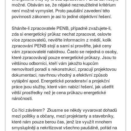
možné. Obávám se, že nějaké nezneužitelné kritérium
není možné vymyslet. Proto paušální zavedení této
povinnosti zákonem je asi to jediné objektivní řešení.
Sháníte-li zpracovatele PENB, případně zvažujete-li,
zda si energetický průkaz nechat zpracovat, oslovte
více zpracovatelů, nevěřte informacím z médií, kolik
zpracování PENB stojí a sami si prověřte, jaké ceny
vám zpracovatelé nabídnou. Často se nejedná o osoby,
které zpracovávají pouze energetické průkazy. Jsou to
většinou odborníci, kteří vám jakožto kupcům
nemovitosti poradí s rekonstrukcí, zpracují projektovou
dokumentaci, navrhnou vhodný a efektivní způsob
vytápění apod. Energetické poradenství a projekční
práce jsou služby, které vám nabízí řešení, jak ušetřit
větší prostředky než je cena průkazu energetické
náročnosti.
Co říci závěrem? Zkusme se někdy vyvarovat dohadů
mezi politiky a občany, mezi projektanty a stavebníky,
které nám pouze berou čas, jenž lze využít mnohem
smysluplněji a nekritizovat všechno paušálně, pořád na