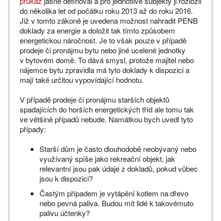
průkaz
jasně definoval a pro jednotlivé subjekty ji rozložil
do několika let od počátku roku 2013 až do roku 2016.
Již v tomto zákoně je uvedena možnost nahradit PENB
doklady za energie a doložit tak tímto způsobem
energetickou náročnost. Je to však pouze v případě
prodeje či pronájmu bytu nebo jiné ucelené jednotky
v bytovém domě. To dává smysl, protože majitel nebo
nájemce bytu zpravidla má tyto doklady k dispozici a
mají také určitou vypovídající hodnotu.
V případě prodeje či pronájmu starších objektů
spadajících do horších energetických tříd ale tomu tak
ve většině případů nebude. Namátkou bych uvedl tyto
případy:
Starší dům je často dlouhodobě neobývaný nebo
využívaný spíše jako rekreační objekt, jak
relevantní jsou pak údaje z dokladů, pokud vůbec
jsou k dispozici?
Častým případem je vytápění kotlem na dřevo
nebo pevná paliva. Budou mít lidé k takovémuto
palivu účtenky?