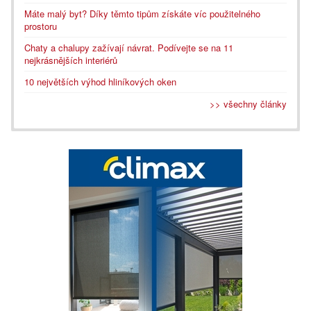
Máte malý byt? Díky těmto tipům získáte víc použitelného
prostoru
Chaty a chalupy zažívají návrat. Podívejte se na 11
nejkrásnějších interiérů
10 největších výhod hliníkových oken
>> všechny články