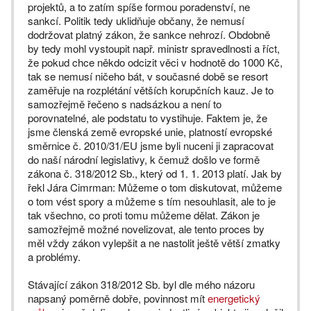
projektů, a to zatím spíše formou poradenství, ne
sankcí. Politik tedy uklidňuje občany, že nemusí
dodržovat platný zákon, že sankce nehrozí. Obdobně
by tedy mohl vystoupit např. ministr spravedlnosti a říct,
že pokud chce někdo odcizit věci v hodnotě do 1000 Kč,
tak se nemusí ničeho bát, v současné době se resort
zaměřuje na rozplétání větších korupčních kauz. Je to
samozřejmě řečeno s nadsázkou a není to
porovnatelné, ale podstatu to vystihuje. Faktem je, že
jsme členská země evropské unie, platností evropské
směrnice č. 2010/31/EU jsme byli nuceni ji zapracovat
do naší národní legislativy, k čemuž došlo ve formě
zákona č. 318/2012 Sb., který od 1. 1. 2013 platí. Jak by
řekl Jára Cimrman: Můžeme o tom diskutovat, můžeme
o tom vést spory a můžeme s tím nesouhlasit, ale to je
tak všechno, co proti tomu můžeme dělat. Zákon je
samozřejmě možné novelizovat, ale tento proces by
měl vždy zákon vylepšit a ne nastolit ještě větší zmatky
a problémy.
Stávající zákon 318/2012 Sb. byl dle mého názoru
napsaný poměrně dobře, povinnost mít
energetický