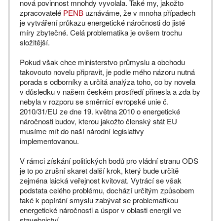
nová povinnost mnohdy vyvolala. Také my, jakožto
zpracovatelé
PENB
uznáváme, že v mnoha případech
je vytváření průkazu energetické náročnosti do jisté
míry zbytečné. Celá problematika je ovšem trochu
složitější.
Pokud však chce ministerstvo průmyslu a obchodu
takovouto novelu připravit, je podle mého názoru nutná
porada s odborníky a určitá analýza toho, co by novela
v důsledku v našem českém prostředí přinesla a zda by
nebyla v rozporu se směrnicí evropské unie č.
2010/31/EU ze dne 19. května 2010 o energetické
náročnosti budov, kterou jakožto členský stát EU
musíme mít do naší národní legislativy
implementovanou.
V rámci získání politických bodů pro vládní stranu ODS
je to po zrušní skaret další krok, který bude určitě
zejména laická veřejnost kvitovat. Vytrácí se však
podstata celého problému, dochází určitým způsobem
také k popírání smyslu zabývat se problematikou
energetické náročnosti a úspor v oblasti energií ve
stavebnictví.