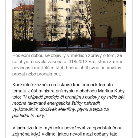
Poslední dobou se objevily v médiích zprávy o tom, že
se chystá novela zákona č. 318/2012 Sb., která zmírní
povinnosti majitelům, kteří budou chtít svou nemovitost
prodat nebo pronajmout.
Konkrétně zaznělo na tiskové konferenci k tomuto
tématu z úst ministra průmyslu a obchodu Martina Kuby
toto:
"V případě prodeje či pronájmu budovy by mělo být
možné takzvané energetické štítky nahradit
vyúčtováním dodávek elektřiny, plynu a tepla za
poslední tři roky."
V jádru lze tuto myšlenku považovat za opodstatněnou,
zejména když vidíme, jakou nevoli mezi občany tato