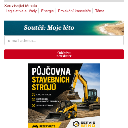
Související témata
Legislativa a úřady
Energie
Projekční kanceláře
Téma
Odebírat
newsletter