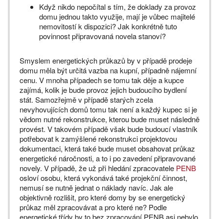
Když nikdo nepočítal s tím, že doklady za provoz
domu jednou takto využije, mají je vůbec majitelé
nemovitostí k dispozici? Jak konkrétně tuto
povinnost připravovaná novela stanoví?
Smyslem energetických průkazů by v případě prodeje
domu měla být určitá vazba na kupní, případně nájemní
cenu. V mnoha případech se tomu tak děje a kupce
zajímá, kolik je bude provoz jejich budoucího bydlení
stát. Samozřejmě v případě starých zcela
nevyhovujících domů tomu tak není a každý kupec si je
vědom nutné rekonstrukce, kterou bude muset následně
provést. V takovém případě však bude budoucí vlastník
potřebovat k zamýšlené rekonstrukci projektovou
dokumentaci, která také bude muset obsahovat průkaz
energetické náročnosti, a to i po zavedení připravované
novely. V případě, že už při hledání zpracovatele
PENB
osloví osobu, která vykonává také projekční činnost,
nemusí se nutně jednat o náklady navíc. Jak ale
objektivně rozlišit, pro které domy by se energetický
průkaz měl zpracovávat a pro které ne? Podle
energetické třídy by to bez zpracování PENB asi nebylo