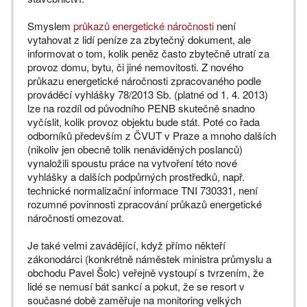
Smyslem
průkazů energetické náročnosti
není
vytahovat z lidí peníze za zbytečný dokument, ale
informovat o tom, kolik peněz často zbytečně utratí za
provoz domu, bytu, či jiné nemovitosti. Z nového
průkazu energetické náročnosti zpracovaného podle
prováděcí vyhlášky 78/2013 Sb. (platné od 1. 4. 2013)
lze na rozdíl od původního PENB skutečně snadno
vyčíslit, kolik provoz objektu bude stát. Poté co řada
odborníků především z ČVUT v Praze a mnoho dalších
(nikoliv jen obecně tolik nenáviděných poslanců)
vynaložili spoustu práce na vytvoření této nové
vyhlášky a dalších podpůrných prostředků, např.
technické normalizační informace TNI 730331, není
rozumné povinnosti zpracování průkazů energetické
náročnosti omezovat.
Je také velmi zavádějící, když přímo někteří
zákonodárci (konkrétně náměstek ministra průmyslu a
obchodu Pavel Šolc) veřejně vystoupí s tvrzením, že
lidé se nemusí bát sankcí a pokut, že se resort v
současné době zaměřuje na monitoring velkých