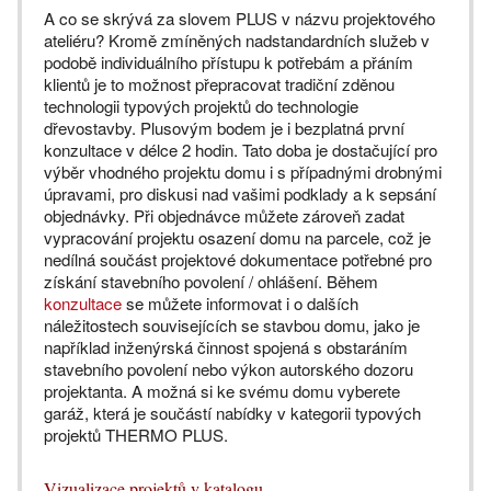
A co se skrývá za slovem PLUS v názvu projektového
ateliéru? Kromě zmíněných nadstandardních služeb v
podobě individuálního přístupu k potřebám a přáním
klientů je to možnost přepracovat tradiční zděnou
technologii typových projektů do technologie
dřevostavby. Plusovým bodem je i bezplatná první
konzultace v délce 2 hodin. Tato doba je dostačující pro
výběr vhodného projektu domu i s případnými drobnými
úpravami, pro diskusi nad vašimi podklady a k sepsání
objednávky. Při objednávce můžete zároveň zadat
vypracování projektu osazení domu na parcele, což je
nedílná součást projektové dokumentace potřebné pro
získání stavebního povolení / ohlášení. Během
konzultace
se můžete informovat i o dalších
náležitostech souvisejících se stavbou domu, jako je
například inženýrská činnost spojená s obstaráním
stavebního povolení nebo výkon autorského dozoru
projektanta. A možná si ke svému domu vyberete
garáž, která je součástí nabídky v kategorii typových
projektů THERMO PLUS.
Vizualizace projektů v katalogu