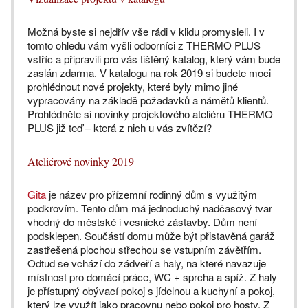
Možná byste si nejdřív vše rádi v klidu promysleli. I v
tomto ohledu vám vyšli odborníci z THERMO PLUS
vstříc a připravili pro vás tištěný katalog, který vám bude
zaslán zdarma. V katalogu na rok 2019 si budete moci
prohlédnout nové projekty, které byly mimo jiné
vypracovány na základě požadavků a námětů klientů.
Prohlédněte si novinky projektového ateliéru THERMO
PLUS již teď – která z nich u vás zvítězí?
Ateliérové novinky 2019
Gita
je název pro přízemní rodinný dům s využitým
podkrovím. Tento dům má jednoduchý nadčasový tvar
vhodný do městské i vesnické zástavby. Dům není
podsklepen. Součástí domu může být přistavěná garáž
zastřešená plochou střechou se vstupním závětřím.
Odtud se vchází do zádveří a haly, na které navazuje
místnost pro domácí práce, WC + sprcha a spíž. Z haly
je přístupný obývací pokoj s jídelnou a kuchyní a pokoj,
který lze využít jako pracovnu nebo pokoj pro hosty. Z