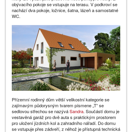
obývacího pokoje se vstupuje na terasu. V podkroví se
nachází dva pokoje, ložnice, šatna, lázeň a samostatné
WC.
Přízemní rodinný dům větší velikostní kategorie se
zajímavým půdorysným tvarem písmene „T“ se
sedlovou střechou se nazývá
Sandra
. Součástí domu je
vestavěná garáž pro dvě auta s praktickým prostorem
pro uložení jízdních kol a zahradního nářadí. Do domu
se vstupuje přes zádveří, z něhož je přístupná technická