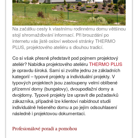
Na začátku cesty k vlastnímu rodinnému domu většinou
stojí shromažďování informací. Při brouzdání po
internetu vás jistě osloví webové stránky THERMO
PLUS, projektového ateliéru s dlouhou tradicí.
Co si však přesně představit pod pojmem projektový
ateliér? Nabídka projektového ateliéru
THERMO PLUS
je opravdu široká. Sami si zvolíte jednu ze základních
kategorií – typové projekty a individuální projekty. V
typových projektech jsou zastoupeny velmi oblíbené
přízemní domy (bungalovy), dvoupodlažní domy a
dvojdomy. Typové projekty lze upravit dle požadavků
zákazníka, případně lze klientovi nabídnout studii
individuálně řešeného domu a po jejím odsouhlasení
následně i projektovou dokumentaci.
Profesionálové poradí a pomohou