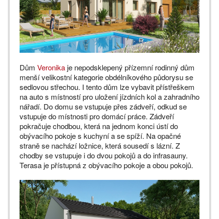
Dům
Veronika
je nepodsklepený přízemní rodinný dům
menší velikostní kategorie obdélníkového půdorysu se
sedlovou střechou. I tento dům lze vybavit přístřeškem
na auto s místností pro uložení jízdních kol a zahradního
nářadí. Do domu se vstupuje přes zádveří, odkud se
vstupuje do místnosti pro domácí práce. Zádveří
pokračuje chodbou, která na jednom konci ústí do
obývacího pokoje s kuchyní a se spíží. Na opačné
straně se nachází ložnice, která sousedí s lázní. Z
chodby se vstupuje i do dvou pokojů a do infrasauny.
Terasa je přístupná z obývacího pokoje a obou pokojů.