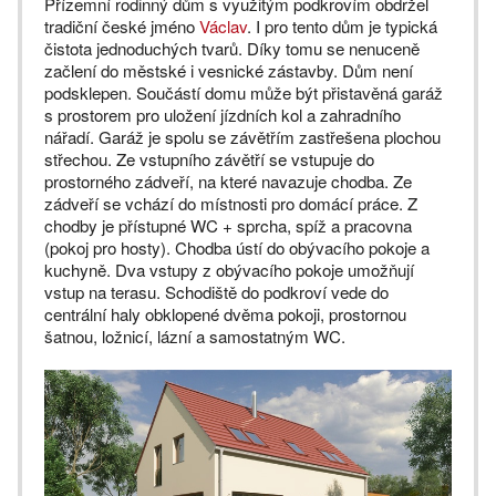
Přízemní rodinný dům s využitým podkrovím obdržel
tradiční české jméno
Václav
. I pro tento dům je typická
čistota jednoduchých tvarů. Díky tomu se nenuceně
začlení do městské i vesnické zástavby. Dům není
podsklepen. Součástí domu může být přistavěná garáž
s prostorem pro uložení jízdních kol a zahradního
nářadí. Garáž je spolu se závětřím zastřešena plochou
střechou. Ze vstupního závětří se vstupuje do
prostorného zádveří, na které navazuje chodba. Ze
zádveří se vchází do místnosti pro domácí práce. Z
chodby je přístupné WC + sprcha, spíž a pracovna
(pokoj pro hosty). Chodba ústí do obývacího pokoje a
kuchyně. Dva vstupy z obývacího pokoje umožňují
vstup na terasu. Schodiště do podkroví vede do
centrální haly obklopené dvěma pokoji, prostornou
šatnou, ložnicí, lázní a samostatným WC.