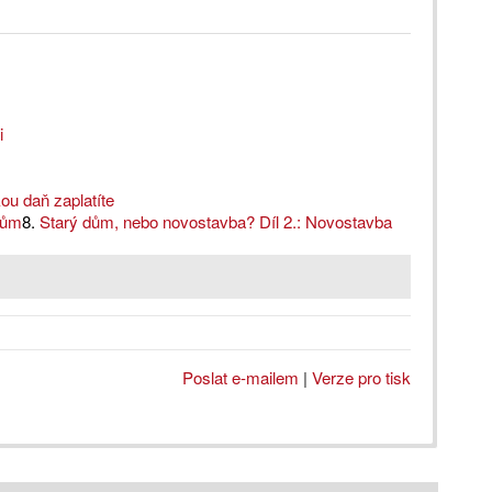
i
ou daň zaplatíte
dům
8.
Starý dům, nebo novostavba? Díl 2.: Novostavba
Poslat e-mailem
|
Verze pro tisk