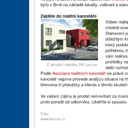
bytů v Brně na základě lokality, velikosti a stav
Zajděte do realitní kanceláře
Vůbec nejle
vhodně ocen
Stanovení p
důležitým 
který podobn
potřebnou z
vám reálnou
prohlídky ne
Z aktuální nabídky RK Lexxus
další rozhod
Podle
Asociace realitních kanceláří
se právě zd
kancelář nejprve provede analýzu situace na tr
břemena či překážky a klienta s těmito skute
Ve vašem zájmu je prodat nemovitost za maxi
proto poradit od odborníka. Ušetříte si spoustu
Foto:
www.lexxus.cz
,