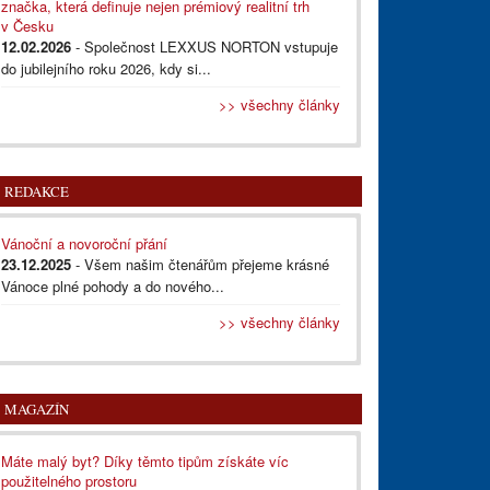
značka, která definuje nejen prémiový realitní trh
v Česku
12.02.2026
- Společnost LEXXUS NORTON vstupuje
do jubilejního roku 2026, kdy si...
>> všechny články
REDAKCE
Vánoční a novoroční přání
23.12.2025
- Všem našim čtenářům přejeme krásné
Vánoce plné pohody a do nového...
>> všechny články
MAGAZÍN
Máte malý byt? Díky těmto tipům získáte víc
použitelného prostoru