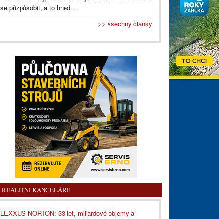
se přizpůsobit, a to hned...
>> všechny články
REALITNÍ KANCELÁŘE
LEXXUS NORTON: 33 let, miliardové objemy a