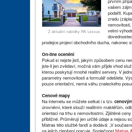
prvním přípa
vašem zájmu
podařit. Ku
zradu (zápla
nemovitosti
velmi výhod
Z aktuální nabídky RK Lexxus
dovednostec
prodejce projeví obchodního ducha, nakonec s
On-line ocenění
Pokud si nejste jisti, jakým způsobem cenu nem
jste-li jen zvědaví, možná vám přijde vhod slu
kterou poskytují mnohé realitní servery. V jed
parametry nemovitosti a formulář odešlete. Vý
pouze orientační, nemá váhu znaleckého posu
Cenové mapy
Na internetu se můžete setkat i s tzv.
cenovým
úrovněmi, které slouží realitním makléřům, odbo
orientaci na trhu s nemovitostmi. Zjištěné ceny
přibližné. Průměrují jen určité údaje a nejsou 
Matras této službě fandí a dodává: „V současn
na jejich zlepšení pracuje. Společnost
Matras &