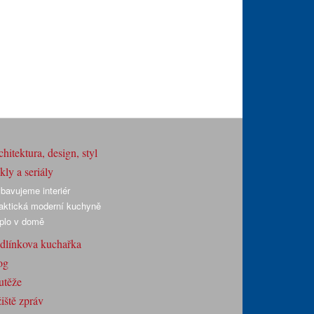
hitektura, design, styl
ly a seriály
bavujeme interiér
aktická moderní kuchyně
plo v domě
dlínkova kuchařka
og
utěže
iště zpráv