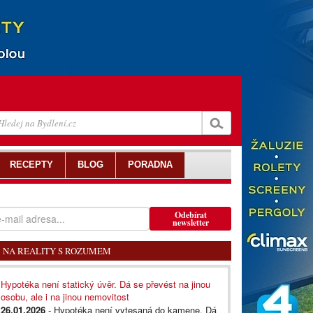
RECEPTY
BLOG
PORADNA
Odebírat
newsletter
NA REALITY S ROZUMEM
Hypotéka není statický úvěr. Dá se převést na jinou
osobu, ale i na jinou nemovitost
26.01.2026
- Hypotéka není vytesaná do kamene. Dá