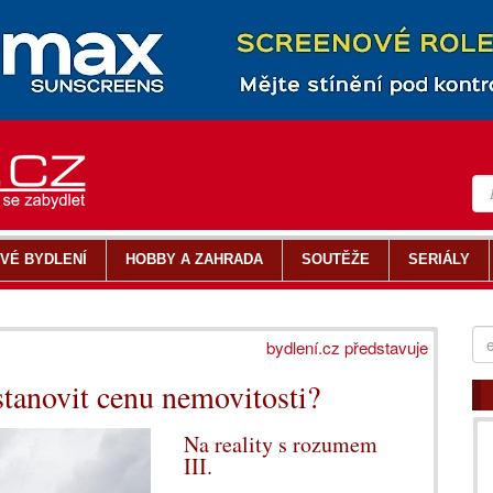
VÉ BYDLENÍ
HOBBY A ZAHRADA
SOUTĚŽE
SERIÁLY
bydlení.cz představuje
stanovit cenu nemovitosti?
Na reality s rozumem
III.