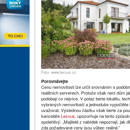
Foto: www.lexxus.cz
Porovnávejte
Cenu nemovitosti lze určit srovnáním s podobno
realitních serverech. Protože však není dům ja
podobají co nejvíce. V potaz berte lokalitu, tech
vybraných nemovitostí a jednoduše vypočtěte in
uvažovat. Výslednou částku však berte za pouh
kanceláře
Lexxus
, upozorňuje na tento způsob
spolehlivý: „Majitelé z nabídek nepoznají, jak d
zda požadované ceny jsou vůbec reálné.”