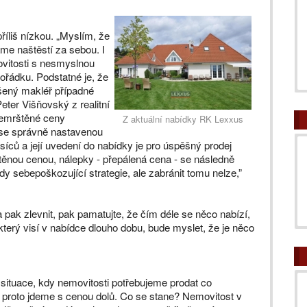
příliš nízkou. „Myslím, že
me naštěstí za sebou. I
vitosti s nesmyslnou
pořádku. Podstatné je, že
ušený makléř případné
eter Višňovský z realitní
řemrštěné ceny
Z aktuální nabídky RK Lexxus
 se správně nastavenou
íců a její uvedení do nabídky je pro úspěšný prodej
těnou cenou, nálepky - přepálená cena - se následně
edy sebepoškozující strategie, ale zabránit tomu nelze,”
 a pak zlevnit, pak pamatujte, že čím déle se něco nabízí,
 který visí v nabídce dlouho dobu, bude myslet, že je něco
 situace, kdy nemovitosti potřebujeme prodat co
 a proto jdeme s cenou dolů. Co se stane? Nemovitost v