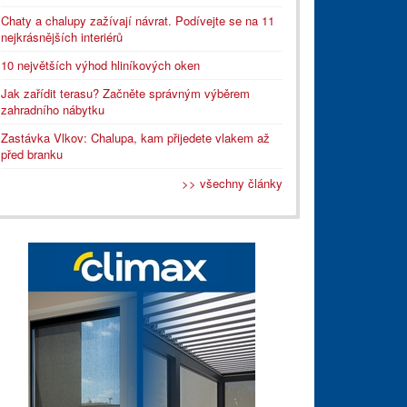
Chaty a chalupy zažívají návrat. Podívejte se na 11
nejkrásnějších interiérů
10 největších výhod hliníkových oken
Jak zařídit terasu? Začněte správným výběrem
zahradního nábytku
Zastávka Vlkov: Chalupa, kam přijedete vlakem až
před branku
>> všechny články