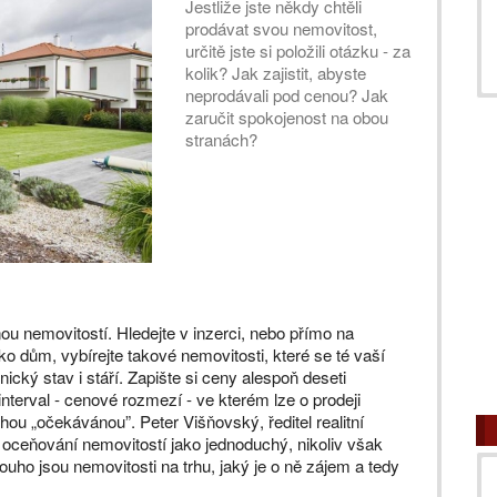
Jestliže jste někdy chtěli
prodávat svou nemovitost,
určitě jste si položili otázku - za
kolik? Jak zajistit, abyste
neprodávali pod cenou? Jak
zaručit spokojenost na obou
stranách?
u nemovitostí. Hledejte v inzerci, nebo přímo na
ko dům, vybírejte takové nemovitosti, které se té vaší
nický stav i stáří. Zapište si ceny alespoň deseti
terval - cenové rozmezí - ve kterém lze o prodeji
ou „očekávánou”. Peter Višňovský, ředitel realitní
 oceňování nemovitostí jako jednoduchý, nikoliv však
louho jsou nemovitosti na trhu, jaký je o ně zájem a tedy