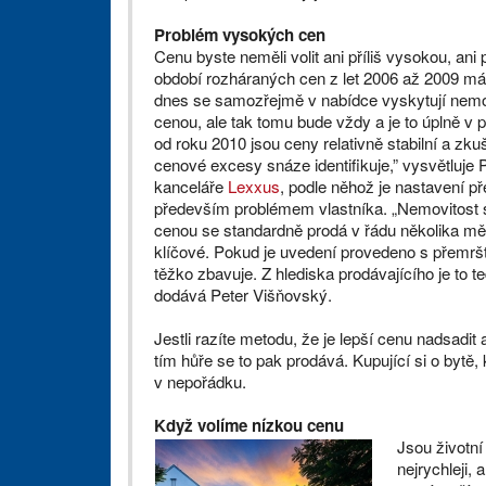
Problém vysokých cen
Cenu byste neměli volit ani příliš vysokou, ani 
období rozháraných cen z let 2006 až 2009 má
dnes se samozřejmě v nabídce vyskytují nemo
cenou, ale tak tomu bude vždy a je to úplně v 
od roku 2010 jsou ceny relativně stabilní a zk
cenové excesy snáze identifikuje,” vysvětluje P
kanceláře
Lexxus
, podle něhož je nastavení p
především problémem vlastníka. „Nemovitost
cenou se standardně prodá v řádu několika měs
klíčové. Pokud je uvedení provedeno s přemrš
těžko zbavuje. Z hlediska prodávajícího je to t
dodává Peter Višňovský.
Jestli razíte metodu, že je lepší cenu nadsadit
tím hůře se to pak prodává. Kupující si o bytě,
v nepořádku.
Když volíme nízkou cenu
Jsou životní
nejrychleji,