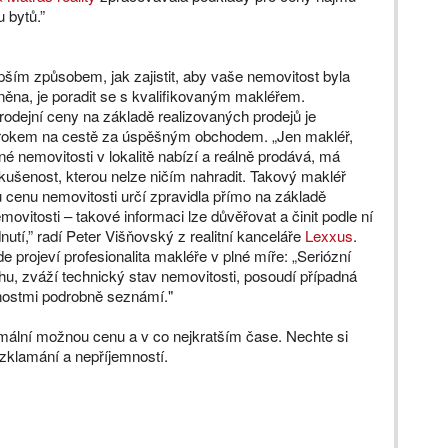
u bytů.”
pším způsobem, jak zajistit, aby vaše nemovitost byla
ěna, je poradit se s kvalifikovaným makléřem.
rodejní ceny na základě realizovaných prodejů je
krokem na cestě za úspěšným obchodem. „Jen makléř,
é nemovitosti v lokalitě nabízí a reálně prodává, má
kušenost, kterou nelze ničím nahradit. Takový makléř
 cenu nemovitosti určí zpravidla přímo na základě
movitosti – takové informaci lze důvěřovat a činit podle ní
nutí,” radí Peter Višňovský z realitní kanceláře
Lexxus
.
e projeví profesionalita makléře v plné míře: „Seriózní
hu, zváží technický stav nemovitosti, posoudí případná
čnostmi podrobně seznámí."
mální možnou cenu a v co nejkratším čase. Nechte si
 zklamání a nepříjemností.