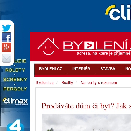
BYDLENI.CZ
INTERIÉR
STAVBA
NO
Bydlení.cz
Reality
Na reality s rozumem
Prodáváte dům či byt? Jak 