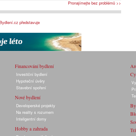
Pronajímejte bez problémů >>
Bydlení.cz představuje
Financování bydlení
Arc
Cyk
Investiční bydlení
Hypoteční úvěry
Vy
Stavební spoření
Pr
Te
Nové bydlení
By
Developerské projekty
Na reality s rozumem
Bl
Inteligentní domy
So
Hobby a zahrada
Trž