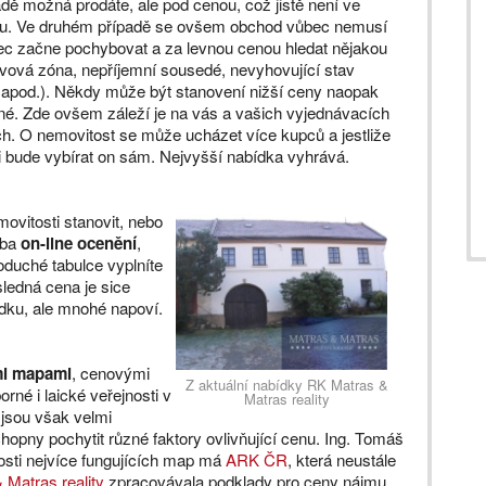
dě možná prodáte, ale pod cenou, což jistě není ve
. Ve druhém případě se ovšem obchod vůbec nemusí
pec začne pochybovat a za levnou cenou hledat nějakou
vová zóna, nepříjemní sousedé, nevyhovující stav
, apod.). Někdy může být stanovení nižší ceny naopak
né. Zde ovšem záleží je na vás a vašich vyjednávacích
h. O nemovitost se může ucházet více kupců a jestliže
i bude vybírat on sám. Nejvyšší nabídka vyhrává.
ovitosti stanovit, nebo
žba
on-line ocenění
,
noduché tabulce vyplníte
sledná cena je sice
dku, ale mnohé napoví.
i mapami
, cenovými
Z aktuální nabídky RK Matras &
rné i laické veřejnosti v
Matras reality
 jsou však velmi
schopny pochytit různé faktory ovlivňující cenu. Ing. Tomáš
osti nejvíce fungujících map má
ARK ČR
, která neustále
 Matras reality
zpracovávala podklady pro ceny nájmu