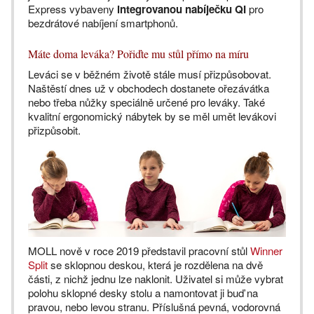
Express vybaveny
integrovanou nabíječku QI
pro
bezdrátové nabíjení smartphonů.
Máte doma leváka? Pořiďte mu stůl přímo na míru
Leváci se v běžném životě stále musí přizpůsobovat.
Naštěstí dnes už v obchodech dostanete ořezávátka
nebo třeba nůžky speciálně určené pro leváky. Také
kvalitní ergonomický nábytek by se měl umět levákovi
přizpůsobit.
MOLL nově v roce 2019 představil pracovní stůl
Winner
Split
se sklopnou deskou, která je rozdělena na dvě
části, z nichž jednu lze naklonit. Uživatel si může vybrat
polohu sklopné desky stolu a namontovat ji buď na
pravou, nebo levou stranu. Příslušná pevná, vodorovná