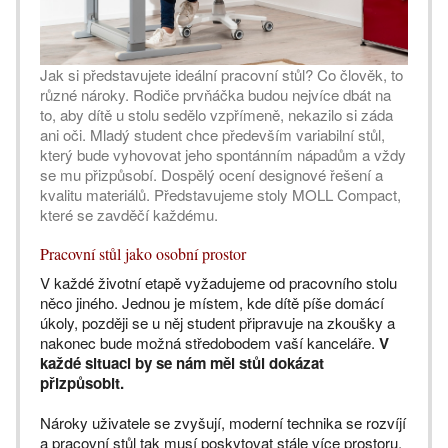
Jak si představujete ideální pracovní stůl? Co člověk, to
různé nároky. Rodiče prvňáčka budou nejvíce dbát na
to, aby dítě u stolu sedělo vzpřímeně, nekazilo si záda
ani oči. Mladý student chce především variabilní stůl,
který bude vyhovovat jeho spontánním nápadům a vždy
se mu přizpůsobí. Dospělý ocení designové řešení a
kvalitu materiálů. Představujeme stoly MOLL Compact,
které se zavděčí každému.
Pracovní stůl jako osobní prostor
V každé životní etapě vyžadujeme od pracovního stolu
něco jiného. Jednou je místem, kde dítě píše domácí
úkoly, později se u něj student připravuje na zkoušky a
nakonec bude možná středobodem vaší kanceláře.
V
každé situaci by se nám měl stůl dokázat
přizpůsobit.
Nároky uživatele se zvyšují, moderní technika se rozvíjí
a pracovní stůl tak musí poskytovat stále více prostoru.