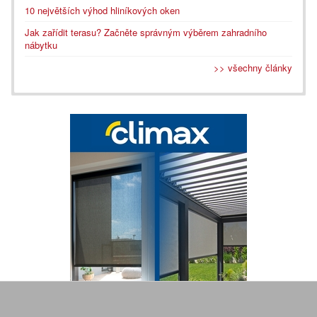
10 největších výhod hliníkových oken
Jak zařídit terasu? Začněte správným výběrem zahradního
nábytku
>> všechny články