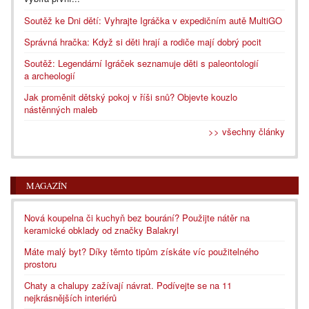
Soutěž ke Dni dětí: Vyhrajte Igráčka v expedičním autě MultiGO
Správná hračka: Když si děti hrají a rodiče mají dobrý pocit
Soutěž: Legendární Igráček seznamuje děti s paleontologií
a archeologií
Jak proměnit dětský pokoj v říši snů? Objevte kouzlo
nástěnných maleb
>> všechny články
MAGAZÍN
Nová koupelna či kuchyň bez bourání? Použijte nátěr na
keramické obklady od značky Balakryl
Máte malý byt? Díky těmto tipům získáte víc použitelného
prostoru
Chaty a chalupy zažívají návrat. Podívejte se na 11
nejkrásnějších interiérů