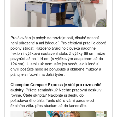
Pro člověka je pohyb samozřejmostí, dlouhé sezení
není přirozené a ani žádoucí. Pro efektivní práci je dobré
polohy střídat. Každého tvůrčího člověka nadchne
flexibilní výškové nastavení stolu. Z výšky 69 cm může
povyrůst až na 114 cm (s výškovým adaptérem až do
124 cm). U stolu už nemusíte jen sedět, ale klidně si
chvíli postůjte nebo se pohupujte u oblíbené muziky a
plánujte si rozvrh na další týden.
Champion Compact Express je stůl pro rozmanité
aktivity
. Píšete seminárku? Nechte pracovní desku v
rovině. Čtete skripta? Nakloňte si desku do
požadovaného úhlu. Tento stůl s vámi poroste od
školního věku přes studium až do kanceláře.