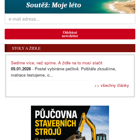
Odebírat
newsletter
STOLY A ŽIDLE
Sedíme více, než spíme. A židle na to musí stačit
05.01.2026
- Postel vybíráme pečlivě. Polštáře zkoušíme,
matrace testujeme, o...
>> všechny články