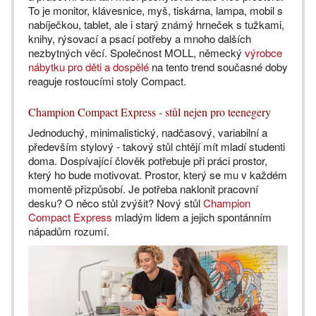
To je monitor, klávesnice, myš, tiskárna, lampa, mobil s
nabíječkou, tablet, ale i starý známý hrneček s tužkami,
knihy, rýsovací a psací potřeby a mnoho dalších
nezbytných věcí. Společnost MOLL, německý
výrobce
nábytku pro děti a dospělé
na tento trend současné doby
reaguje rostoucími stoly Compact.
Champion Compact Express - stůl nejen pro teenegery
Jednoduchý, minimalistický, nadčasový, variabilní a
především stylový - takový stůl chtějí mít mladí studenti
doma. Dospívající člověk potřebuje při práci prostor,
který ho bude motivovat. Prostor, který se mu v každém
momentě přizpůsobí. Je potřeba naklonit pracovní
desku? O něco stůl zvýšit? Nový stůl
Champion
Compact Express
mladým lidem a jejich spontánním
nápadům rozumí.