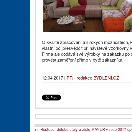
O kvalitě zpracování a širokých možnostech, 
vlastní oči přesvědčit při návštěvě vzorkovny 
Firma ale dodává své výrobky na zakázku po c
provést zaměření přímo v bytě zákazníka.
12.04.2017
|
PR - redakce BYDLENÍ.CZ
<< Rostoucí dětské stoly a židle MAYER v roce 2017 opě