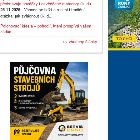
představuje nováčky i osvědčené matadory úklidu
25.11.2025
- Vánoce se blíží a s nimi i tradiční
otázka: jak zvládnout úklid,...
Polohovací křesla – pohodlí, které prospívá vašim
zádům
>> všechny články