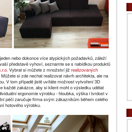
jeden nebo dokonce více atypických požadavků, záleží
o vaší představě vyhoví, seznamte se s nabídkou produktů
.r.o.
Vybrat si můžete z množství již
realizovaných
 Můžete si zde nechat realizovat návrh architekta, ale na
vou. V tom případě jistě uvítáte možnost vytvoření 3D
e každé zakázce, aby si klient mohl o výsledku udělat
dividuální ergonomie výrobku - hloubka, výška i tvrdost v
uální péči zaručuje firma svým zákazníkům během celého
ní hotového výrobku.