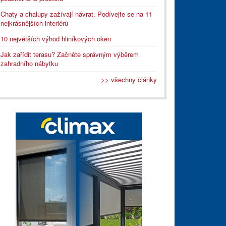
Chaty a chalupy zažívají návrat. Podívejte se na 11
nejkrásnějších interiérů
10 největších výhod hliníkových oken
Jak zařídit terasu? Začněte správným výběrem
zahradního nábytku
>> všechny články