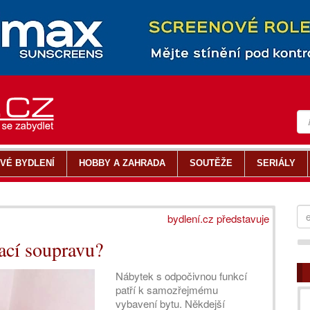
VÉ BYDLENÍ
HOBBY A ZAHRADA
SOUTĚŽE
SERIÁLY
bydlení.cz představuje
dací soupravu?
Nábytek s odpočivnou funkcí
patří k samozřejmému
vybavení bytu. Někdejší