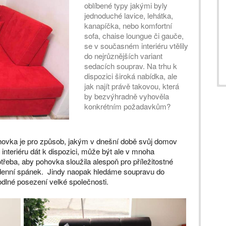
oblíbené typy jakými byly
jednoduché lavice, lehátka,
kanapíčka, nebo komfortní
sofa, chaise loungue či gauče,
se v současném interiéru vtělily
do nejrůznějších variant
sedacích souprav. Na trhu k
dispozici široká nabídka, ale
jak najít právě takovou, která
by bezvýhradně vyhověla
konkrétním požadavkům?
ovka je pro způsob, jakým v dnešní době svůj domov
interiéru dát k dispozici, může být ale v mnoha
eba, aby pohovka sloužila alespoň pro příležitostné
denní spánek. Jindy naopak hledáme soupravu do
odlné posezení velké společnosti.