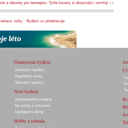
sla a taburety pro teenagery: Tyhle kousky si dospívající zamilují >>
matrace, rošty
Bydlení.cz představuje
Financování bydlení
Arc
Cyk
Investiční bydlení
Hypoteční úvěry
Vy
Stavební spoření
Pr
Te
Nové bydlení
By
Developerské projekty
Na reality s rozumem
Bl
Inteligentní domy
So
Hobby a zahrada
Trž