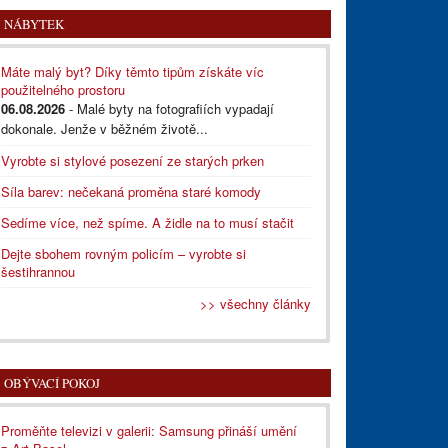
NÁBYTEK
Máte malý byt? Díky těmto tipům získáte víc
použitelného prostoru
06.08.2026
- Malé byty na fotografiích vypadají
dokonale. Jenže v běžném životě...
Vyrobte si stylové posezení ze starých prken
Síla barev: nečekaná proměna staré komody
Sedíme více, než spíme. A židle na to musí stačit
Dejte sbohem rovným policím – vyrobte si
šestihrannou
>> všechny články
OBÝVACÍ POKOJ
Proměňte televizi v galerii: Samsung přináší umění