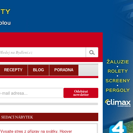
RECEPTY
BLOG
PORADNA
Odebírat
newsletter
SEDACÍ NÁBYTEK
Vysajte stres z příprav na svátky. Hoover