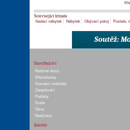
Kře
Související témata
Sedací nábytek
Nábytek
Obývací pokoj
Postele, 
Stavebnictví
Rodinné domy
Dřevostavby
Stavební materiály
Zateplování
Podlahy
Dveře
Okna
Realizace
Interiér