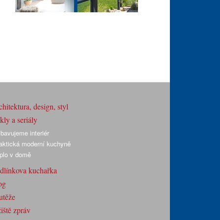
hitektura, design, styl
ly a seriály
bavujeme interiér
aktická moderní kuchyně
plo v domě
dlínkova kuchařka
og
utěže
iště zpráv