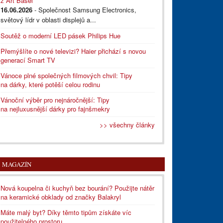
z Art Basel
16.06.2026
- Společnost Samsung Electronics,
světový lídr v oblasti displejů a...
Soutěž o moderní LED pásek Philips Hue
Přemýšlíte o nové televizi? Haier přichází s novou
generací Smart TV
Vánoce plné společných filmových chvil: Tipy
na dárky, které potěší celou rodinu
Vánoční výběr pro nejnáročnější: Tipy
na nejluxusnější dárky pro fajnšmekry
>> všechny články
MAGAZÍN
Nová koupelna či kuchyň bez bourání? Použijte nátěr
na keramické obklady od značky Balakryl
Máte malý byt? Díky těmto tipům získáte víc
použitelného prostoru