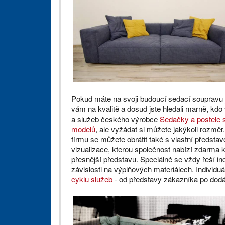
Pokud máte na svoji budoucí sedací soupravu 
vám na kvalitě a dosud jste hledali marně, kd
a služeb českého výrobce
Sedačky a postele s
modelů
, ale vyžádat si můžete jakýkoli rozměr.
firmu se můžete obrátit také s vlastní předsta
vizualizace, kterou společnost nabízí zdarma k
přesnější představu. Speciálně se vždy řeší in
závislosti na výplňových materiálech. Individ
cyklu služeb
- od představy zákazníka po dodá