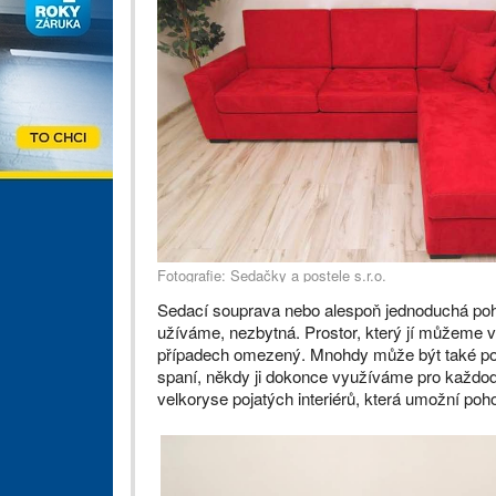
Fotografie: Sedačky a postele s.r.o.
Sedací souprava nebo alespoň jednoduchá poh
užíváme, nezbytná. Prostor, který jí můžeme v 
případech omezený. Mnohdy může být také potř
spaní, někdy ji dokonce využíváme pro každo
velkoryse pojatých interiérů, která umožní poh