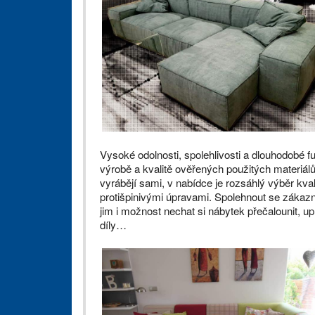
Vysoké odolnosti, spolehlivosti a dlouhodobé f
výrobě a kvalitě ověřených použitých materiálů
vyrábějí sami, v nabídce je rozsáhlý výběr kva
protišpinivými úpravami. Spolehnout se zákazní
jim i možnost nechat si nábytek přečalounit, up
díly…