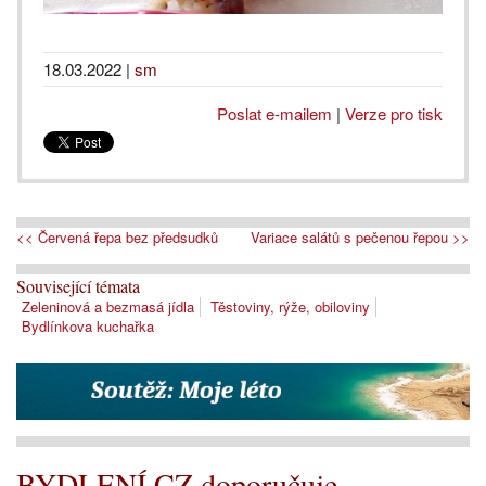
18.03.2022
|
sm
Poslat e-mailem
|
Verze pro tisk
<< Červená řepa bez předsudků
Variace salátů s pečenou řepou >>
Související témata
Zeleninová a bezmasá jídla
Těstoviny, rýže, obiloviny
Bydlínkova kuchařka
BYDLENÍ.CZ doporučuje