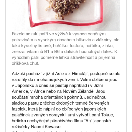
Fazole adzuki patří ve výživě k vysoce ceněným
potravinám s vysokým obsahem bílkovin a vlákniny, ale
také kyseliny listové, hořčíku, fosforu, hořčíku, zinku,
železa, vitaminů B1 a B6 a dalších hodnotných látek. K
výhodám patří poměrně lehká stravitelnost a příjemná
oříšková chuť.
Adzuki pochází z jižní Asie a z Himalájí, postupně se ale
rozšířily do mnoha asijských zemí. Velmi oblíbené jsou
v Japonsku a dnes se pěstují například i v Jižní
Americe, v Africe nebo na Novém Zélandě. Jsou
součástí mnoha orientálních pokrmů. Jedinečnou
sladkou pastu z těchto drobných temně červených
fazolek, která je náplní do oblíbených japonských
palačinek zvaných dorayaki, umí vytvořit paní Tokue,
hrdinka neobyčejně působivého filmu “An” japonské
režisérky Naomi Kawase.