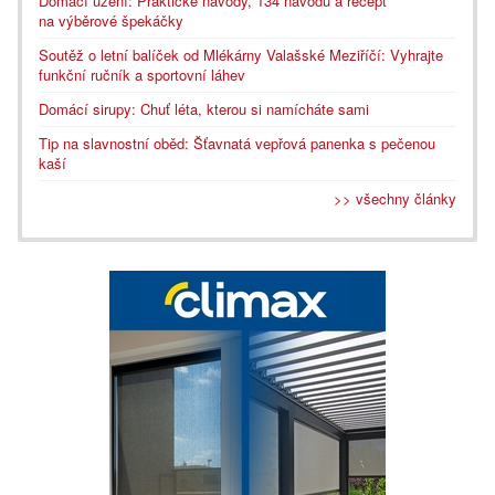
Domácí uzení: Praktické návody, 134 návodů a recept
na výběrové špekáčky
Soutěž o letní balíček od Mlékárny Valašské Meziříčí: Vyhrajte
funkční ručník a sportovní láhev
Domácí sirupy: Chuť léta, kterou si namícháte sami
Tip na slavnostní oběd: Šťavnatá vepřová panenka s pečenou
kaší
>> všechny články