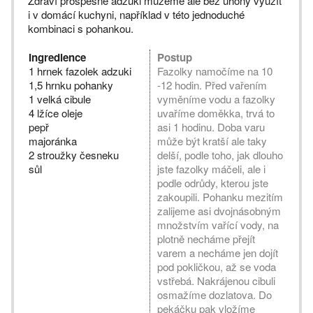
Zdraví prospěšné adzuki můžeme ale bez úhony využít
i v domácí kuchyni, například v této jednoduché
kombinaci s pohankou.
Ingredience
Postup
1 hrnek fazolek adzuki
Fazolky namočíme na 10
1,5 hrnku pohanky
-12 hodin. Před vařením
1 velká cibule
vyměníme vodu a fazolky
4 lžíce oleje
uvaříme doměkka, trvá to
pepř
asi 1 hodinu. Doba varu
majoránka
může být kratší ale taky
2 stroužky česneku
delší, podle toho, jak dlouho
sůl
jste fazolky máčeli, ale i
podle odrůdy, kterou jste
zakoupili. Pohanku mezitím
zalijeme asi dvojnásobným
množstvím vařící vody, na
plotně necháme přejít
varem a necháme jen dojít
pod pokličkou, až se voda
vstřebá. Nakrájenou cibuli
osmažíme dozlatova. Do
pekáčku pak vložíme