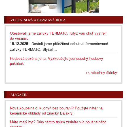
ZELENINOVÁ A BEZMASÁ JÍDLA
Otestovali jsme zálivky FERMATO. Když vás chuť vystřelí
do vesmíru
15.12.2025
- Dostali jsme příležitost ochutnat fermentované
zálivky FERMATO. Slyšeli...
Houbová sezóna je tu. Vyzkoušejte jednoduchý houbový
pekáček
>> všechny články
MAGAZÍN
Nová koupelna či kuchyň bez bourání? Použijte nátěr na
keramické obklady od značky Balakryl
Máte malý byt? Díky těmto tipům získáte víc použitelného
prostoru