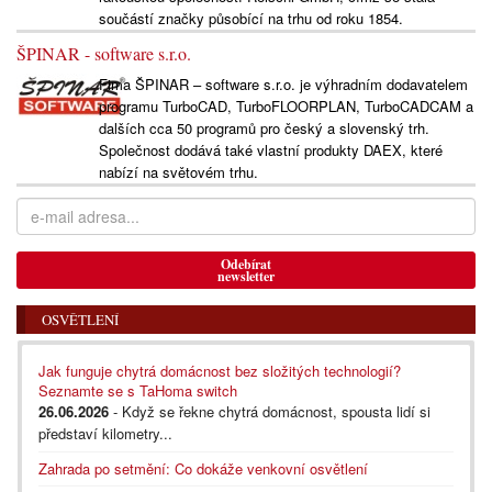
součástí značky působící na trhu od roku 1854.
ŠPINAR - software s.r.o.
Fima ŠPINAR – software s.r.o. je výhradním dodavatelem
programu TurboCAD, TurboFLOORPLAN, TurboCADCAM a
dalších cca 50 programů pro český a slovenský trh.
Společnost dodává také vlastní produkty DAEX, které
nabízí na světovém trhu.
Odebírat
newsletter
OSVĚTLENÍ
Jak funguje chytrá domácnost bez složitých technologií?
Seznamte se s TaHoma switch
26.06.2026
- Když se řekne chytrá domácnost, spousta lidí si
představí kilometry...
Zahrada po setmění: Co dokáže venkovní osvětlení