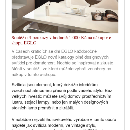
Soutěž o 3 poukazy v hodnotě 1 000 Kč na nákup v e-
shopu EGLO
V časech krátících se dní EGLO každoročně
představuje EGLO nové katalogy plné designových
svítidel pro domácnost. Nechte se inspirovat a zkuste
štěstí v soutěži, ve které můžete vyhrát vouchery na
nákup v tomto e-shopu.
Svítidla jsou element, který dokáže interiérům
vdechnout atmosféru přesně podle vašeho stylu. Bez
velkých investic můžete svůj domov prostřednictvím
lustru, stojací lampy, nebo jen malých designových
stolních lamp proměnit a zkrášlit.
V nabídce největšího světového výrobce v tomto oboru
najdete jak svítidla moderní, ve vintage stylu,