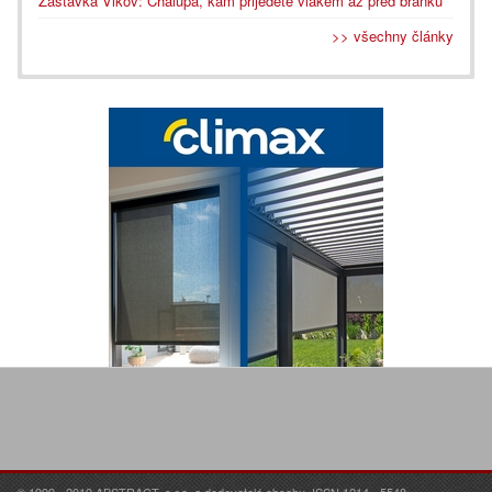
Zastávka Vlkov: Chalupa, kam přijedete vlakem až před branku
>> všechny články