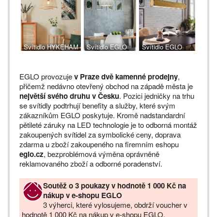
Svítidlo HYKEHAM
Svítidlo EGLO
Svítidlo EGLO
43852
ROCCAFORTE
HARBOROUGH
97855
43159
EGLO provozuje
v Praze dvě kamenné prodejny
,
přičemž nedávno otevřený obchod na západě města je
největší svého druhu v Česku
. Pozici jedničky na trhu
se svítidly podtrhují benefity a služby, které svým
zákazníkům EGLO poskytuje. Kromě nadstandardní
pětileté záruky na LED technologie je to odborná montáž
zakoupených svítidel za symbolické ceny, doprava
zdarma u zboží zakoupeného na firemním eshopu
eglo.cz
, bezproblémová výměna oprávněně
reklamovaného zboží a odborné poradenství.
Soutěž o 3 poukazy v hodnotě 1 000 Kč na
nákup v e-shopu EGLO
3 výherci, které vylosujeme, obdrží voucher v
hodnotě 1 000 Kč na nákup v e-shopu EGLO.