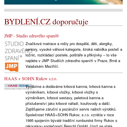
BYDLENÍ.CZ doporučuje
JMP - Studio zdravého spaní®
Značkové matrace a rošty pro dospělé, děti, alergiky,
seniory, vysoké váhové kategorie, široká nabídka postelí a
ložnic, rozkládací postele, polštáře a přikrývky – to vše
najdete v JMP Studiích zdravého spaní® v Praze, Brně a
Valašském Meziříčí.
HAAS + SOHN Rukov s.r.o.
Vyrábíme a dodáváme krbová kamna, krbová kamna s
výměníkem, krbové vložky, krbové vložky s
výměníkem, krbové sestavy, peletová kamna a
příslušenství jako krbové nářadí, kouřovody a další.
Zajišťujeme záruční a pozáruční servis našich výrobků.
Společnost HAAS+SOHN Rukov, s.r.o. vznikla v roce
1995 spojením bývalé tradiční rumburské firmy Rukov s
rakouskou společností Reischl GmbH, čímž se stala