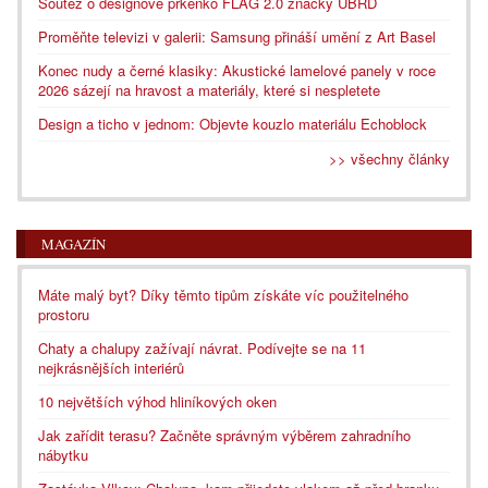
Soutěž o designové prkénko FLAG 2.0 značky UBRD
Proměňte televizi v galerii: Samsung přináší umění z Art Basel
Konec nudy a černé klasiky: Akustické lamelové panely v roce
2026 sázejí na hravost a materiály, které si nespletete
Design a ticho v jednom: Objevte kouzlo materiálu Echoblock
>> všechny články
MAGAZÍN
Máte malý byt? Díky těmto tipům získáte víc použitelného
prostoru
Chaty a chalupy zažívají návrat. Podívejte se na 11
nejkrásnějších interiérů
10 největších výhod hliníkových oken
Jak zařídit terasu? Začněte správným výběrem zahradního
nábytku