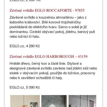
Závěsné svítidlo EGLO ROCCAFORTE - 97855
Závěsné svítidlo s kouzelnou atmosférou – jako z
ledového království. Bílé kovové trojúhelníčky
poskládané do efektního tvaru. Samo o sobě je již
dominantou. Ozdobí obývací pokoj, jídelnu, barový pult
nebo ložnici či halu.
EGLO.cz, 4 290 Kč
Závěsné svítidlo EGLO HARBOROUGH – 43159
Hnědé dřevo, černý kov a čisté linie. Stylové a
designové závěsné svítidlo zavěste nad jídelní stůl nebo
stolek v obývacím pokoji, použijte do ložnice, pracovny
nebo k osvětlení schodiště či haly.
EGLO.cz, 5 090 Kč