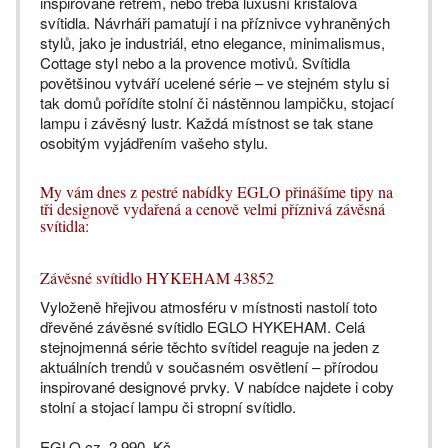
inspirované retrem, nebo třeba luxusní křišťálová
svítidla. Návrháři pamatují i na příznivce vyhraněných
stylů, jako je industriál, etno elegance, minimalismus,
Cottage styl nebo a la provence motivů. Svítidla
povětšinou vytváří ucelené série – ve stejném stylu si
tak domů pořídíte stolní či nástěnnou lampičku, stojací
lampu i závěsný lustr. Každá místnost se tak stane
osobitým vyjádřením vašeho stylu.
My vám dnes z pestré nabídky EGLO přinášíme tipy na
tři designově vydařená a cenově velmi příznivá závěsná
svítidla:
Závěsné svítidlo HYKEHAM 43852
Vyloženě hřejivou atmosféru v místnosti nastolí toto
dřevěné závěsné svítidlo EGLO HYKEHAM. Celá
stejnojmenná série těchto svítidel reaguje na jeden z
aktuálních trendů v současném osvětlení – přírodou
inspirované designové prvky. V nabídce najdete i coby
stolní a stojací lampu či stropní svítidlo.
EGLO.cz, 2 990 Kč