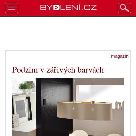
Toggle
navigation
magazín
Podzim v zářivých barvách