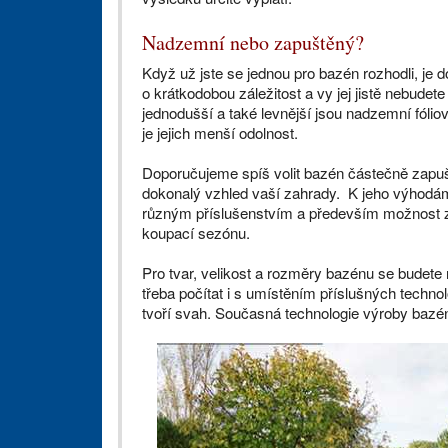
Nadzemní nebo zapuštěný?
Když už jste se jednou pro bazén rozhodli, je d
o krátkodobou záležitost a vy jej jistě nebudete
jednodušší a také levnější jsou nadzemní fólio
je jejich menší odolnost.
Doporučujeme spíš volit bazén částečně zapušt
dokonalý vzhled vaší zahrady. K jeho výhodám
různým příslušenstvím a především možnost zas
koupací sezónu.
Pro tvar, velikost a rozměry bazénu se budete
třeba počítat i s umístěním příslušných technol
tvoří svah. Současná technologie výroby bazén