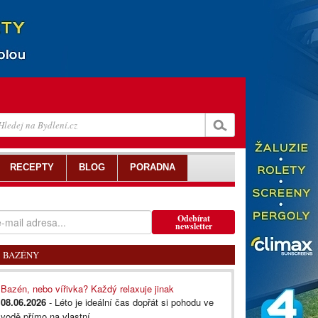
RECEPTY
BLOG
PORADNA
Odebírat
newsletter
BAZÉNY
Bazén, nebo vířivka? Každý relaxuje jinak
08.06.2026
- Léto je ideální čas dopřát si pohodu ve
vodě přímo na vlastní...