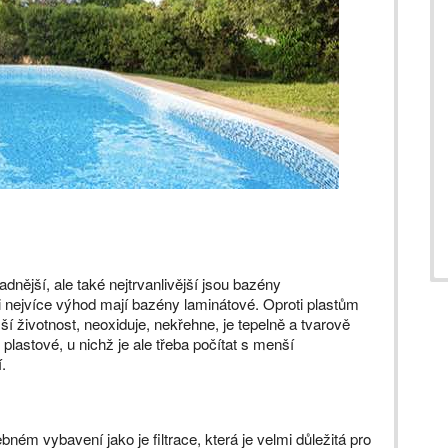
dnější, ale také nejtrvanlivější jsou bazény
i nejvíce výhod mají bazény laminátové. Oproti plastům
 životnost, neoxiduje, nekřehne, je tepelně a tvarově
 plastové, u nichž je ale třeba počítat s menší
.
ém vybavení jako je filtrace, která je velmi důležitá pro