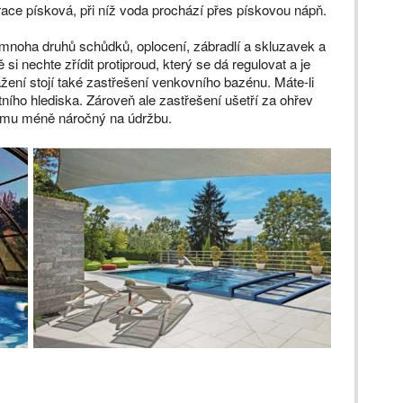
race písková, při níž voda prochází přes pískovou nápň.
 mnoha druhů schůdků, oplocení, zábradlí a skluzavek a
si nechte zřídit protiproud, který se dá regulovat a je
žení stojí také zastřešení venkovního bazénu. Máte-li
ního hlediska. Zároveň ale zastřešení ušetří za ohřev
 němu méně náročný na údržbu.