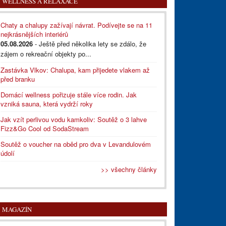
WELLNESS A RELAXACE
Chaty a chalupy zažívají návrat. Podívejte se na 11
nejkrásnějších interiérů
05.08.2026
- Ještě před několika lety se zdálo, že
zájem o rekreační objekty po...
Zastávka Vlkov: Chalupa, kam přijedete vlakem až
před branku
Domácí wellness pořizuje stále více rodin. Jak
vzniká sauna, která vydrží roky
Jak vzít perlivou vodu kamkoliv: Soutěž o 3 lahve
Fizz&Go Cool od SodaStream
Soutěž o voucher na oběd pro dva v Levandulovém
údolí
>> všechny články
MAGAZÍN