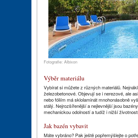
Fotografie: Albixon
Výběr materiálu
Vybírat si můžete z různých materiálů. Nejnákla
železobetonové. Objevují se i nerezové, ale as
nebo fóliím má sklolaminát mnohonásobně vyšší
stálý. Nejrozšířenější a nejlevnější jsou bazény
mechanickou odolností a tudíž i nižší životností
Jak bazén vybavit
Máte vybráno? Pak ještě popřemýšlejte o potřebn