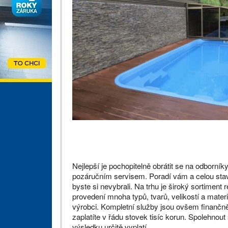
Nejlepší je pochopitelně obrátit se na odborní
pozáručním servisem. Poradí vám a celou stav
byste si nevybrali. Na trhu je široký sortime
provedení mnoha typů, tvarů, velikostí a materiá
výrobci. Kompletní služby jsou ovšem finančn
zaplatíte v řádu stovek tisíc korun. Spolehnou
výsledku určitě vyplatí.