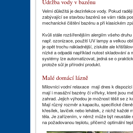
Údržba vody v bazénu
Velmi důležitá je dezinfekce vody. Pokud raděj
zabývající se stavbou bazénů se vám ráda pos
mechanické čištění bazénu a při klasickém způs
Kvůli stále rozšířenějším alergiím všeho druhu
např. ozonizace, použití UV lampy a velkou obl
je opět trochu nákladnější, získáte ale křišťál
nízké a odpadá například nutost skladování a
systémy lze automatizovat, jedná se o praktick
protože sůl je přírodní produkt.
Malé domácí lázně
Milovníci vodní relaxace mají dnes k dispozici
mají i masážní bazény či vířivky, které jsou m
zahrad. Jejich výhodou je možnost těšit se z
Mají různý rozměr a kapacitu, specifické členěn
křesílek, laviček nebo lehátek, z nichž každé 
těla. Je zařízením, v němž může být neustále 
na požadovanou teplotu, přičemž optimální teplo