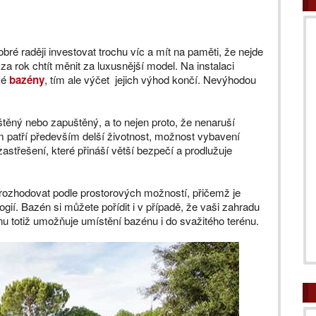
obré raději investovat trochu víc a mít na paměti, že nejde
 za rok chtít měnit za luxusnější model. Na instalaci
vé
bazény
, tím ale výčet jejich výhod končí. Nevýhodou
ěný nebo zapuštěný, a to nejen proto, že nenaruší
 patří především delší životnost, možnost vybavení
třešení, které přináší větší bezpečí a prodlužuje
 rozhodovat podle prostorových možností, přičemž je
ogií. Bazén si můžete pořídit i v případě, že vaši zahradu
u totiž umožňuje umístění bazénu i do svažitého terénu.