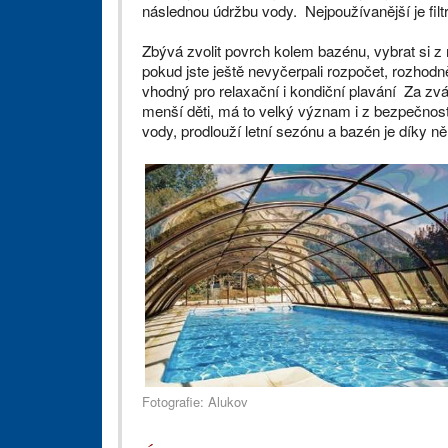
následnou údržbu vody. Nejpoužívanější je filt
Zbývá zvolit povrch kolem bazénu, vybrat si z
pokud jste ještě nevyčerpali rozpočet, rozhodně 
vhodný pro relaxační i kondiční plavání Za zvá
menší děti, má to velký význam i z bezpečnost
vody, prodlouží letní sezónu a bazén je díky
Fotografie: Alukov