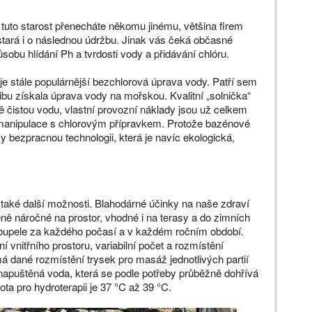
i tuto starost přenecháte někomu jinému, většina firem
tará i o následnou údržbu. Jinak vás čeká občasné
obu hlídání Ph a tvrdosti vody a přidávání chlóru.
 je stále populárnější bezchlorová úprava vody. Patří sem
ibu získala úprava vody na mořskou. Kvalitní „solnička“
ově čistou vodu, vlastní provozní náklady jsou už celkem
 manipulace s chlorovým přípravkem. Protože bazénové
y bezpracnou technologii, která je navíc ekologická,
 také další možnosti. Blahodárné účinky na naše zdraví
éně náročné na prostor, vhodné i na terasy a do zimních
 koupele za každého počasí a v každém ročním období.
í vnitřního prostoru, variabilní počet a rozmístění
má dané rozmístění trysek pro masáž jednotlivých partií
napuštěná voda, která se podle potřeby průběžně dohřívá
ta pro hydroterapii je 37 °C až 39 °C.