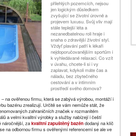
přilehlých pozemcích, nejsou
jen logickým důsledkem
zvyšující se životní úrovně a
projevem luxusu. Svůj vliv mají
stále teplejší léta a
nezanedbatelnou roli hraje i
snaha o zdravější životní styl.
Vždyť plavání patří k lékaři
nejdoporučovanějším sportům i
k vyhledávané relaxaci. Co vzít
v úvahu, chcete-li si i vy
zaplavat, kdykoli máte čas a
náladu, bez zbytečného
cestování a v intimním
prostředí svého domova?
ky – na ověřenou firmu, která se zabývá výrobou, montáží i
bu bazénu zrealizují. Určitě se vám nemůže stát, že
nt renomovaných zahraničních značek v rozmanitém
lů a velmi kvalitní výrobky a služby nabízejí i čeští
ě náročnější, za
kvalitní zapuštěný bazén
dodaný na klíč
t se na odbornou firmu s ověřenými referencemi se ale ve