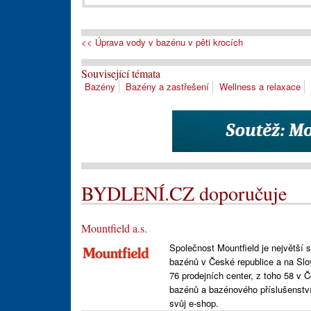
<< Úprava vody v bazénu v pěti krocích
Související témata
Bazény
Bazény a zastřešení
Wellness a relaxace
BYDLENÍ.CZ doporučuje
Mountfield a.s.
Společnost Mountfield je největší 
bazénů v České republice a na Slov
76 prodejních center, z toho 58 v
bazénů a bazénového příslušenství
svůj e-shop.