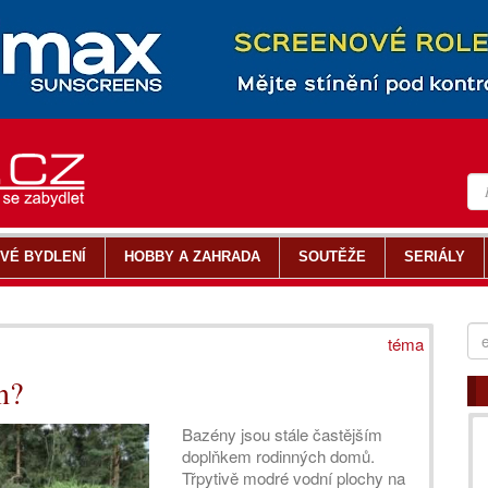
VÉ BYDLENÍ
HOBBY A ZAHRADA
SOUTĚŽE
SERIÁLY
téma
n?
Bazény jsou stále častějším
doplňkem rodinných domů.
Třpytivě modré vodní plochy na