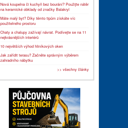
Nová koupelna či kuchyň bez bourání? Použijte nátěr
na keramické obklady od značky Balakryl
Máte malý byt? Díky těmto tipům získáte víc
použitelného prostoru
Chaty a chalupy zažívají návrat. Podívejte se na 11
nejkrásnějších interiérů
10 největších výhod hliníkových oken
Jak zařídit terasu? Začněte správným výběrem
zahradního nábytku
>> všechny články