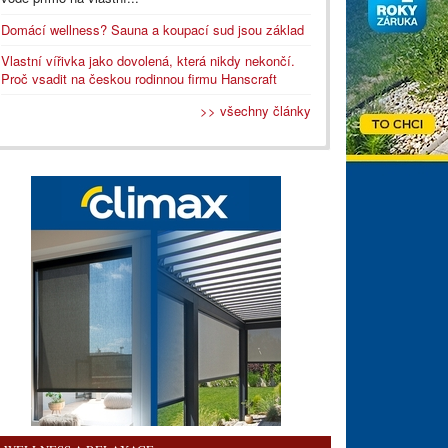
Domácí wellness? Sauna a koupací sud jsou základ
Vlastní vířivka jako dovolená, která nikdy nekončí.
Proč vsadit na českou rodinnou firmu Hanscraft
>> všechny články