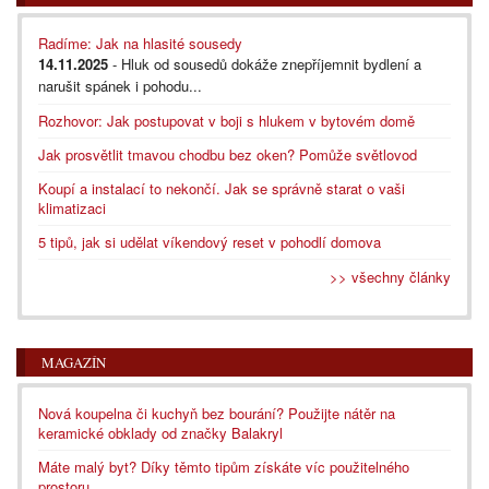
Radíme: Jak na hlasité sousedy
14.11.2025
- Hluk od sousedů dokáže znepříjemnit bydlení a
narušit spánek i pohodu...
Rozhovor: Jak postupovat v boji s hlukem v bytovém domě
Jak prosvětlit tmavou chodbu bez oken? Pomůže světlovod
Koupí a instalací to nekončí. Jak se správně starat o vaši
klimatizaci
5 tipů, jak si udělat víkendový reset v pohodlí domova
>> všechny články
MAGAZÍN
Nová koupelna či kuchyň bez bourání? Použijte nátěr na
keramické obklady od značky Balakryl
Máte malý byt? Díky těmto tipům získáte víc použitelného
prostoru