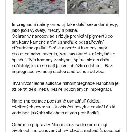
Impregnační nátěry omezují také další sekundární jevy,
jako jsou výkvěty, mechy a plísně.
Ochranný nanopovlak snižuje pronikání pigmentů do
struktury kamene a tím usnadňuje odstraňování
případného grafitti. Světlé a porézní kameny, např.
pískovec nebo travertin, jsou nasákavé a náchylné ke
špinění. Tyto kameny zachycují špínu, oleje a další
nečistoty, které se dají jen velmi těžko odstranit. Bez
impregnace vyžadují častou a náročnou údržbu.
Trvanlivost jedné aplikace nanoimpregnace Nanobala je
až 5krát delší než u běžně používaných impregnací.
Nano impregnace podstatně usnadňují údržbu
ošetřených povrchů – k očištění obvykle postačí čistá
voda bez jakýchkoliv chemických prostředků.
Ochranné přípravky Nanobala zásadně prodlužují
životnost impregnovaných výrobků a materiálů, dosahují