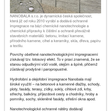
NANOBALA s.r.o. je dynamická česká společnost,
která již od roku 2010 vyrábí a dodává ochranné
impregnace na bázi chemické nanotechnologie a
chemické přípravky k čištění a ochraně převážně
stavebních materiálů: betonu, imitací kamene,
přírodního kamene, cihel a keramiky, skla, dřeva, papíru
a textilu.
Povrchy ošetřené nanotechnologickými impregnacemi
získávají tzv. lotosový efekt. To v praxi znamená, že se
stanou odpudivými vůči vodě, olejům a špíně, přičemž
zůstávají prodyšné i paropropustné.
Hydrofobní a olejofobní impregnace Nanobala mají
široké využití – na betonové a kamenné dlažby, schody,
ploty, fasády, terasy, zídky, sokly, cihlové zdi, krby,
střechy, balkóny, příjezdové cesty a chodníky, hroby a
pomníky, sochy, skleněné fasády, střešní okna apod.
Nanotechnologické ochranné nátěry dodávají