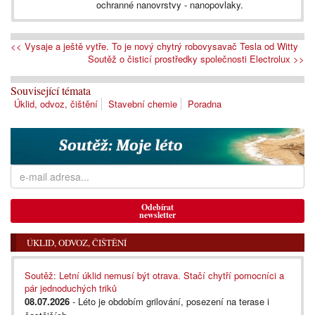
ochranné nanovrstvy - nanopovlaky.
<< Vysaje a ještě vytře. To je nový chytrý robovysavač Tesla od Witty
Soutěž o čisticí prostředky společnosti Electrolux >>
Související témata
Úklid, odvoz, čištění
Stavební chemie
Poradna
Odebírat
newsletter
ÚKLID, ODVOZ, ČIŠTĚNÍ
Soutěž: Letní úklid nemusí být otrava. Stačí chytří pomocníci a
pár jednoduchých triků
08.07.2026
- Léto je obdobím grilování, posezení na terase i