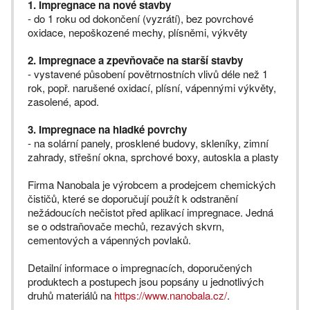
1. Impregnace na nové stavby
- do 1 roku od dokončení (vyzrátí), bez povrchové
oxidace, nepoškozené mechy, plísněmi, výkvěty
2. Impregnace a zpevňovače na starší stavby
- vystavené působení povětrnostních vlivů déle než 1
rok, popř. narušené oxidací, plísní, vápennými výkvěty,
zasolené, apod.
3. Impregnace na hladké povrchy
- na solární panely, prosklené budovy, skleníky, zimní
zahrady, střešní okna, sprchové boxy, autoskla a plasty
Firma Nanobala je výrobcem a prodejcem chemických
čističů, které se doporučují použít k odstranění
nežádoucích nečistot před aplikací impregnace. Jedná
se o odstraňovače mechů, rezavých skvrn,
cementových a vápenných povlaků.
Detailní informace o impregnacích, doporučených
produktech a postupech jsou popsány u jednotlivých
druhů materiálů na
https://www.nanobala.cz/
.