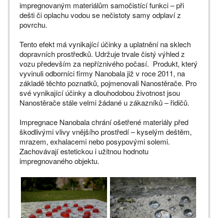
impregnovaným materiálům samočistící funkci – při
dešti či oplachu vodou se nečistoty samy odplaví z
povrchu.
Tento efekt má vynikající účinky a uplatnění na sklech
dopravních prostředků. Udržuje trvale čistý výhled z
vozu především za nepříznivého počasí. Produkt, který
vyvinuli odborníci firmy Nanobala již v roce 2011, na
základě těchto poznatků, pojmenovali Nanostěrače. Pro
své vynikající účinky a dlouhodobou životnost jsou
Nanostěrače stále velmi žádané u zákazníků – řidičů.
Impregnace Nanobala chrání ošetřené materiály před
škodlivými vlivy vnějšího prostředí – kyselým deštěm,
mrazem, exhalacemi nebo posypovými solemi.
Zachovávají estetickou i užitnou hodnotu
impregnovaného objektu.