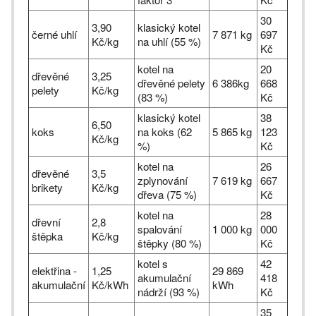
30
3,90
klasický kotel
černé uhlí
7 871 kg
697
Kč/kg
na uhlí (55 %)
Kč
kotel na
20
dřevěné
3,25
dřevěné pelety
6 386kg
668
pelety
Kč/kg
(83 %)
Kč
klasický kotel
38
6,50
koks
na koks (62
5 865 kg
123
Kč/kg
%)
Kč
kotel na
26
dřevěné
3,5
zplynování
7 619 kg
667
brikety
Kč/kg
dřeva (75 %)
Kč
kotel na
28
dřevní
2,8
spalování
1 000 kg
000
štěpka
Kč/kg
štěpky (80 %)
Kč
kotel s
42
elektřina -
1,25
29 869
akumulační
418
akumulační
Kč/kWh
kWh
nádrží (93 %)
Kč
35