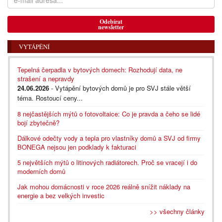
Odebírat
newsletter
VYTÁPĚNÍ
Tepelná čerpadla v bytových domech: Rozhodují data, ne
strašení a nepravdy
24.06.2026
- Vytápění bytových domů je pro SVJ stále větší
téma. Rostoucí ceny...
8 nejčastějších mýtů o fotovoltaice: Co je pravda a čeho se lidé
bojí zbytečně?
Dálkové odečty vody a tepla pro vlastníky domů a SVJ od firmy
BONEGA nejsou jen podklady k fakturaci
5 největších mýtů o litinových radiátorech. Proč se vracejí i do
moderních domů
Jak mohou domácnosti v roce 2026 reálně snížit náklady na
energie a bez velkých investic
>> všechny články