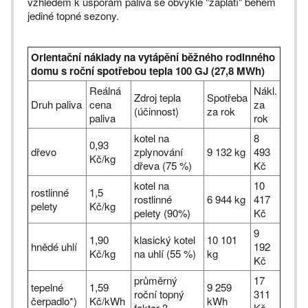
vzhledem k úsporám paliva se obvykle "zaplatí" během
jediné topné sezony.
Orientační náklady na vytápění běžného rodinného
domu s roční spotřebou tepla 100 GJ (27,8 MWh)
Reálná
Nákl.
Zdroj tepla
Spotřeba
Druh paliva
cena
za
(účinnost)
za rok
paliva
rok
kotel na
8
0,93
dřevo
zplynování
9 132 kg
493
Kč/kg
dřeva (75 %)
Kč
kotel na
10
rostlinné
1,5
rostlinné
6 944 kg
417
pelety
Kč/kg
pelety (90%)
Kč
9
1,90
klasický kotel
10 101
hnědé uhlí
192
Kč/kg
na uhlí (55 %)
kg
Kč
průměrný
17
tepelné
1,59
9 259
roční topný
311
čerpadlo*)
Kč/kWh
kWh
faktor 3
Kč