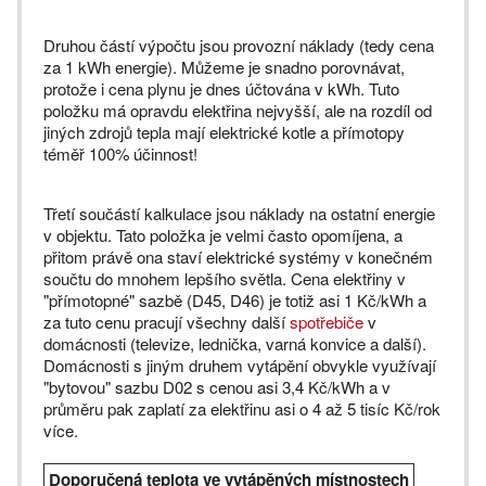
Druhou částí výpočtu jsou provozní náklady (tedy cena
za 1 kWh energie). Můžeme je snadno porovnávat,
protože i cena plynu je dnes účtována v kWh. Tuto
položku má opravdu elektřina nejvyšší, ale na rozdíl od
jiných zdrojů tepla mají elektrické kotle a přímotopy
téměř 100% účinnost!
Třetí součástí kalkulace jsou náklady na ostatní energie
v objektu. Tato položka je velmi často opomíjena, a
přitom právě ona staví elektrické systémy v konečném
součtu do mnohem lepšího světla. Cena elektřiny v
"přímotopné" sazbě (D45, D46) je totiž asi 1 Kč/kWh a
za tuto cenu pracují všechny další
spotřebiče
v
domácnosti (televize, lednička, varná konvice a další).
Domácnosti s jiným druhem vytápění obvykle využívají
"bytovou" sazbu D02 s cenou asi 3,4 Kč/kWh a v
průměru pak zaplatí za elektřinu asi o 4 až 5 tisíc Kč/rok
více.
Doporučená teplota ve vytápěných místnostech