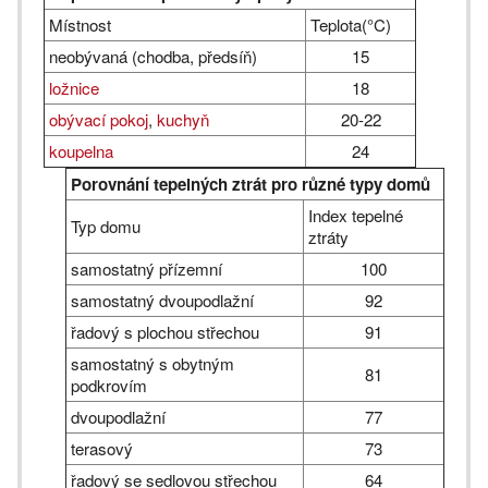
Místnost
Teplota(°C)
neobývaná (chodba, předsíň)
15
ložnice
18
obývací pokoj
,
kuchyň
20-22
koupelna
24
Porovnání tepelných ztrát pro různé typy domů
Index tepelné
Typ domu
ztráty
samostatný přízemní
100
samostatný dvoupodlažní
92
řadový s plochou střechou
91
samostatný s obytným
81
podkrovím
dvoupodlažní
77
terasový
73
řadový se sedlovou střechou
64