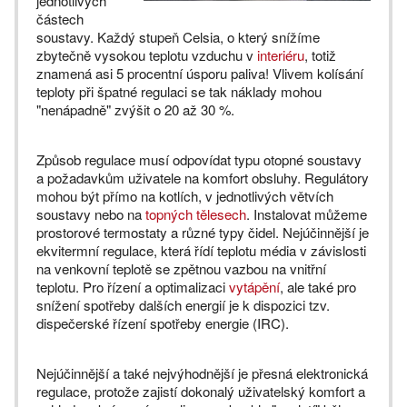
jednotlivých
částech
soustavy. Každý stupeň Celsia, o který snížíme
zbytečně vysokou teplotu vzduchu v
interiéru
, totiž
znamená asi 5 procentní úsporu paliva! Vlivem kolísání
teploty při špatné regulaci se tak náklady mohou
"nenápadně" zvýšit o 20 až 30 %.
Způsob regulace musí odpovídat typu otopné soustavy
a požadavkům uživatele na komfort obsluhy. Regulátory
mohou být přímo na kotlích, v jednotlivých větvích
soustavy nebo na
topných tělesech
. Instalovat můžeme
prostorové termostaty a různé typy čidel. Nejúčinnější je
ekvitermní regulace, která řídí teplotu média v závislosti
na venkovní teplotě se zpětnou vazbou na vnitřní
teplotu. Pro řízení a optimalizaci
vytápění
, ale také pro
snížení spotřeby dalších energií je k dispozici tzv.
dispečerské řízení spotřeby energie (IRC).
Nejúčinnější a také nejvýhodnější je přesná elektronická
regulace, protože zajistí dokonalý uživatelský komfort a