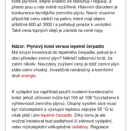
kotle plynové, stejně snadno se obsluhují i regulují, a
přesto jsou u nás méně rozšířené. Hlavním důvodem je
konkurence levnějšího zemního plynu. Navíc musíme
připočítat cenu nádrží na palivo, které mají objem
přibližně 600 až 3000 l a potřebují prostor k umístění.
Také cena topných olejů je závislá na ceně ropy.
Názor: Plynový kotel versus tepelné čerpadlo
Má smysl investovat do tepelného čerpadla, pokud je v
obci přiveden zemní plyn? Někteří odborníci tvrdí, že
zatím nikoliv. Navzdory zvýšení ceny je totiž zemní plyn
stále velmi vhodný, investičně nenáročný a komfortní
druh
energie
.
K vytápění lze například použít moderní kondenzační
kotel, jehož účinnost může být 104 až 108 %(vztaženo k
výhřevnosti zemního plynu). Otopný systém sice musí
být nízkoteplotní s výstupní teplotou nejvýše 55 °G to
však platí i pro
tepelné čerpadlo
. Díky tornu je ale
možné instalovat bud podlahové či stěnové vytápění,
nebo nízkoteplotní velkoplošné
radiátory
. Regulace