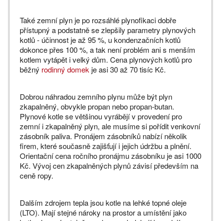
Také zemní plyn je po rozsáhlé plynofikaci dobře
přístupný a podstatně se zlepšily parametry plynových
kotlů - účinnost je až 95 %, u kondenzačních kotlů
dokonce přes 100 %, a tak není problém ani s menším
kotlem vytápět i velký dům. Cena plynových kotlů pro
běžný
rodinný domek
je asi 30 až 70 tisíc Kč.
Dobrou náhradou zemního plynu může být plyn
zkapalněný, obvykle propan nebo propan-butan.
Plynové kotle se většinou vyrábějí v provedení pro
zemní i zkapalněný plyn, ale musíme si pořídit venkovní
zásobník paliva. Pronájem zásobníků nabízí několik
firem, které současně zajišťují i jejich údržbu a plnění.
Orientační cena ročního pronájmu zásobníku je asi 1000
Kč. Vývoj cen zkapalněných plynů závisí především na
ceně ropy.
Dalším zdrojem tepla jsou kotle na lehké topné oleje
(LTO). Mají stejné nároky na prostor a umístění jako