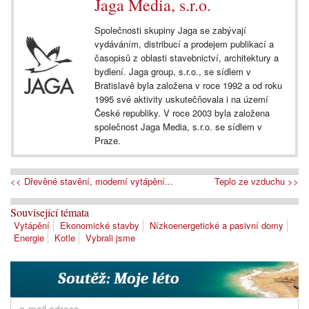
Jaga Media, s.r.o.
Společnosti skupiny Jaga se zabývají
vydáváním, distribucí a prodejem publikací a
časopisů z oblasti stavebnictví, architektury a
bydlení. Jaga group, s.r.o., se sídlem v
Bratislavě byla založena v roce 1992 a od roku
1995 své aktivity uskutečňovala i na území
České republiky. V roce 2003 byla založena
společnost Jaga Media, s.r.o. se sídlem v
Praze.
<< Dřevěné stavění, moderní vytápění...
Teplo ze vzduchu >>
Související témata
Vytápění
Ekonomické stavby
Nízkoenergetické a pasivní domy
Energie
Kotle
Vybrali jsme