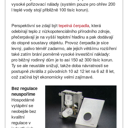
vysoké pořizovací nálady (systém pouze pro ohřev 200
l teplé vody stojí přibližně 100 tisíc korun).
Perspektivní se zdají být
tepelná čerpadla
, která
odebírají teplo z nízkopotenciálního přírodního zdroje,
přečerpávají je na vyšší teplotní hladinu a pak dodávají
do otopné soustavy objektu. Provoz čerpadla je sice
levný, palivo téměř zadarmo, ale jejich většímu rozšíření
také zatím brání poměrně vysoké investiční náklady:
pro běžný rodinný dům je to asi 150 až 300 tisíc korun.
Ty se ale neustále snižují, takže doba návratnosti se
postupně zkrátila z původních 10 až 12 let na 6 až 8 let,
což začíná být ekonomicky velmi zajímavé.
Bez regulace
neuspoříme
Hospodárné
vytápění se
neobejde bez
kvalitní
regulace v