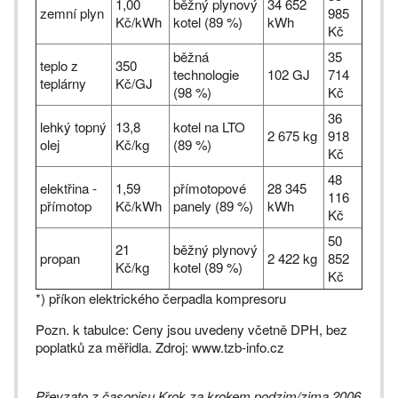
1,00
běžný plynový
34 652
zemní plyn
985
Kč/kWh
kotel (89 %)
kWh
Kč
běžná
35
teplo z
350
technologie
102 GJ
714
teplárny
Kč/GJ
(98 %)
Kč
36
lehký topný
13,8
kotel na LTO
2 675 kg
918
olej
Kč/kg
(89 %)
Kč
48
elektřina -
1,59
přímotopové
28 345
116
přímotop
Kč/kWh
panely (89 %)
kWh
Kč
50
21
běžný plynový
propan
2 422 kg
852
Kč/kg
kotel (89 %)
Kč
*) příkon elektrického čerpadla kompresoru
Pozn. k tabulce: Ceny jsou uvedeny včetně DPH, bez
poplatků za měřidla. Zdroj: www.tzb-info.cz
Převzato z časopisu Krok za krokem podzim/zima 2006