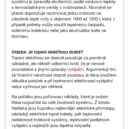
systému je zpravidla ekvitermní, podle venkovní teploty
s termostatickými ventily v místnostech. Nicméně se
přesto doporučuje rezervovat jednu místnost na
zásobník teplé
vody
s objemem 1000 až 1500 l, který v
případě potřeby může sloužit tepelnému čerpadlu,
solárnímu kolektoru nebo jako akumulátor kotle na
biomasu.
Otázka: Je topení elektřinou drahé?
Topení elektřinou se obecně považuje za poměrně
nákladné, ale někteří odborníci tvrdí, že je cenově
srovnatelné s jinými způsoby
vytápění
. Argumentují tím,
že finanční náročnost otopné soustavy je dána součtem
několika položek a při hodnocení efektivnosti vytápění
nelze vytrhnout jen některé.
Na počátku jsou pořizovací náklady, které je ovšem
třeba rozpočítat do celé životnosti systému. Z tohoto
hlediska jsou kupodivu nejlevnější elektrické přímotopy,
následují elektrické topné kabely, pak teplovodní
radiátorové trubkové systémy, teplovodní podlahové
vytápění a nejdražší jsou tepelná čerpadla.