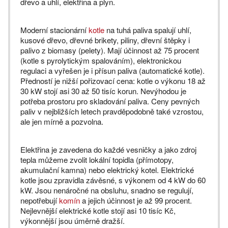
dřevo a uhlí, elektřina a plyn.
Moderní stacionární
kotle
na tuhá paliva spalují uhlí,
kusové dřevo, dřevné brikety, piliny, dřevní štěpky i
palivo z biomasy (pelety). Mají účinnost až 75 procent
(kotle s pyrolytickým spalováním), elektronickou
regulaci a vyřešen je i přísun paliva (automatické kotle).
Předností je nižší pořizovací cena: kotle o výkonu 18 až
30 kW stojí asi 30 až 50 tisíc korun. Nevýhodou je
potřeba prostoru pro skladování paliva. Ceny pevných
paliv v nejbližších letech pravděpodobně také vzrostou,
ale jen mírně a pozvolna.
Elektřina je zavedena do každé vesničky a jako zdroj
tepla můžeme zvolit lokální topidla (přímotopy,
akumulační kamna) nebo elektrický kotel. Elektrické
kotle jsou zpravidla závěsné, s výkonem od 4 kW do 60
kW. Jsou nenáročné na obsluhu, snadno se regulují,
nepotřebují
komín
a jejich účinnost je až 99 procent.
Nejlevnější elektrické kotle stojí asi 10 tisíc Kč,
výkonnější jsou úměrně dražší.