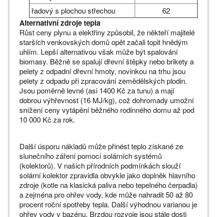
řadový s plochou střechou
62
Alternativní zdroje tepla
Růst ceny plynu a elektřiny způsobil, že někteří majitelé
starších venkovských domů opět začali topit hnědým
uhlím. Lepší alternativou však může být spalování
biomasy. Běžně se spalují dřevní štěpky nebo brikety a
pelety z odpadní dřevní hmoty, novinkou na trhu jsou
pelety z odpadu při zpracování zemědělských plodin.
Jsou poměrně levné (asi 1400 Kč za tunu) a mají
dobrou výhřevnost (16 MJ/kg), což dohromady umožní
snížení ceny vytápění běžného rodinného domu až pod
10 000 Kč za rok.
Další úsporu nákladů může přinést teplo získané ze
slunečního záření pomocí solárních systémů
(kolektorů). V našich přírodních podmínkách slouží
solární kolektor zpravidla obvykle jako doplněk hlavního
zdroje (kotle na klasická paliva nebo tepelného čerpadla)
a zejména pro ohřev vody, kde může nahradit 50 až 80
procent roční spotřeby tepla. Další výhodnou varianou je
ohřev vody v bazénu. Brzdou rozvoje jsou stále dosti