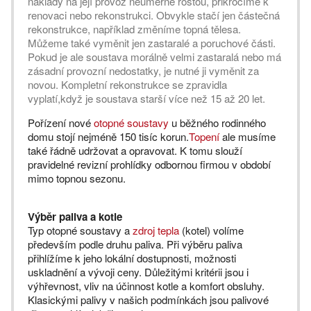
náklady na její provoz neúměrně rostou, přikročíme k
renovaci nebo rekonstrukci. Obvykle stačí jen částečná
rekonstrukce, například změníme topná tělesa.
Můžeme také vyměnit jen zastaralé a poruchové části.
Pokud je ale soustava morálně velmi zastaralá nebo má
zásadní provozní nedostatky, je nutné ji vyměnit za
novou. Kompletní rekonstrukce se zpravidla
vyplatí,když je soustava starší více než 15 až 20 let.
Pořízení nové
otopné soustavy
u běžného rodinného
domu stojí nejméně 150 tisíc korun.
Topení
ale musíme
také řádně udržovat a opravovat. K tomu slouží
pravidelné revizní prohlídky odbornou firmou v období
mimo topnou sezonu.
Výběr paliva a kotle
Typ otopné soustavy a
zdroj tepla
(kotel) volíme
především podle druhu paliva. Při výběru paliva
přihlížíme k jeho lokální dostupnosti, možnosti
uskladnění a vývoji ceny. Důležitými kritérii jsou i
výhřevnost, vliv na účinnost kotle a komfort obsluhy.
Klasickými palivy v našich podmínkách jsou palivové