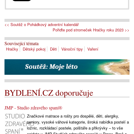
<< Soutěž o Pohádkový adventní kalendář
Pořiďte pod stromeček Hračky roku 2023 >>
Související témata
Hračky
Dětský pokoj
Děti
Vánoční tipy
Vaření
BYDLENÍ.CZ doporučuje
JMP - Studio zdravého spaní®
Značkové matrace a rošty pro dospělé, děti, alergiky,
seniory, vysoké váhové kategorie, široká nabídka postelí a
ložnic, rozkládací postele, polštáře a přikrývky – to vše
najdete v JMP Studiích zdravého spaní® v Praze, Brně a