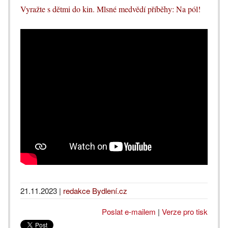
Vyražte s dětmi do kin. Mlsné medvědí příběhy: Na pól!
21.11.2023
|
redakce Bydlení.cz
Poslat e-mailem
|
Verze pro tisk