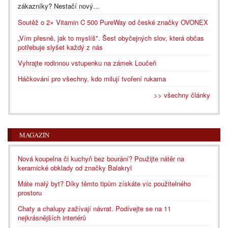
zákazníky? Nestačí nový...
Soutěž o 2× Vitamin C 500 PureWay od české značky OVONEX
„Vím přesně, jak to myslíš". Šest obyčejných slov, která občas
potřebuje slyšet každý z nás
Vyhrajte rodinnou vstupenku na zámek Loučeň
Háčkování pro všechny, kdo milují tvoření rukama
>> všechny články
MAGAZÍN
Nová koupelna či kuchyň bez bourání? Použijte nátěr na
keramické obklady od značky Balakryl
Máte malý byt? Díky těmto tipům získáte víc použitelného
prostoru
Chaty a chalupy zažívají návrat. Podívejte se na 11
nejkrásnějších interiérů