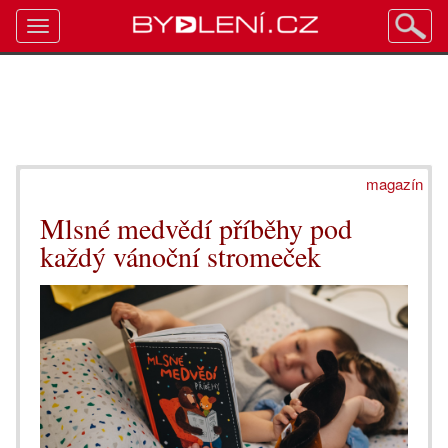
Toggle
navigation
magazín
Mlsné medvědí příběhy pod
každý vánoční stromeček