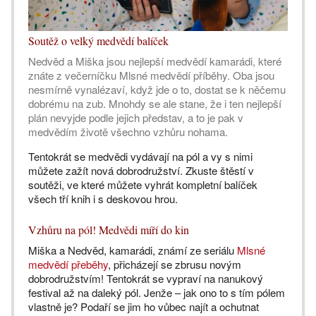
Soutěž o velký medvědí balíček
Nedvěd a Miška jsou nejlepší medvědí kamarádi, které
znáte z večerníčku Mlsné medvědí příběhy. Oba jsou
nesmírně vynalézaví, když jde o to, dostat se k něčemu
dobrému na zub. Mnohdy se ale stane, že i ten nejlepší
plán nevyjde podle jejich představ, a to je pak v
medvědím životě všechno vzhůru nohama.
Tentokrát se medvědi vydávají na pól a vy s nimi
můžete zažít nová dobrodružství. Zkuste štěstí v
soutěži, ve které můžete vyhrát kompletní balíček
všech tří knih i s deskovou hrou.
Vzhůru na pól! Medvědi míří do kin
Miška a Nedvěd, kamarádi, známí ze seriálu
Mlsné
medvědí přeběhy
, přicházejí se zbrusu novým
dobrodružstvím! Tentokrát se vypraví na nanukový
festival až na daleký pól. Jenže – jak ono to s tím pólem
vlastně je? Podaří se jim ho vůbec najít a ochutnat