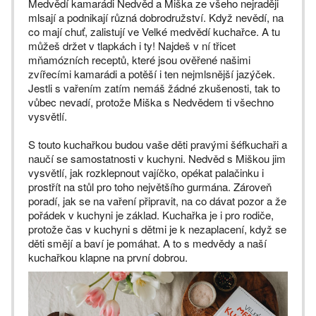
Medvědí kamarádi Nedvěd a Miška ze všeho nejraději
mlsají a podnikají různá dobrodružství. Když nevědí, na
co mají chuť, zalistují ve Velké medvědí kuchařce. A tu
můžeš držet v tlapkách i ty! Najdeš v ní třicet
mňamózních receptů, které jsou ověřené našimi
zvířecími kamarádi a potěší i ten nejmlsnější jazýček.
Jestli s vařením zatím nemáš žádné zkušenosti, tak to
vůbec nevadí, protože Miška s Nedvědem ti všechno
vysvětlí.
S touto kuchařkou budou vaše děti pravými šéfkuchaři a
naučí se samostatnosti v kuchyni. Nedvěd s Miškou jim
vysvětlí, jak rozklepnout vajíčko, opékat palačinku i
prostřít na stůl pro toho největšího gurmána. Zároveň
poradí, jak se na vaření připravit, na co dávat pozor a že
pořádek v kuchyni je základ. Kuchařka je i pro rodiče,
protože čas v kuchyni s dětmi je k nezaplacení, když se
děti smějí a baví je pomáhat. A to s medvědy a naší
kuchařkou klapne na první dobrou.