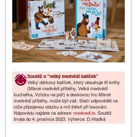
Soutěž o "velký medvědí balíček"
Velký dárkový balíček, který obsahuje tři knihy
(Mlsné medvědí příběhy, Velká medvědí
kuchařka, Vzhůru na pól!) a deskovou hru Mlsné
medvědí příběhy, může být váš. Stačí odpovědět na
níže připojenou otázku a mít štěstí při losování.
Nápovědu najdete na adrese:
medvedi.tv
. Soutěž
trvala do 4. prosince 2023. Výherce: D.Hladká