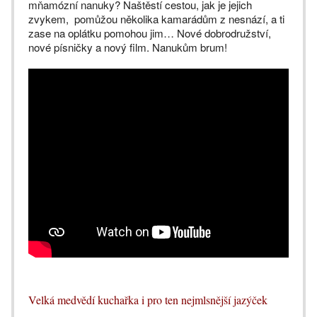
mňamózní nanuky? Naštěstí cestou, jak je jejich
zvykem, pomůžou několika kamarádům z nesnází, a ti
zase na oplátku pomohou jim… Nové dobrodružství,
nové písničky a nový film. Nanukům brum!
Velká medvědí kuchařka i pro ten nejmlsnější jazýček