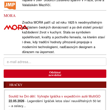
Valašském Meziříčí.
MORA
Značka MORA patří už od roku 1825 k neodmyslitelným
součástem českých domácností a po dvě století provází
každodenní život v kuchyni. Stala se symbolem
spolehlivosti, kvality a poctivého řemesla, na kterém staví
i dnes, kdy tradiční hodnoty přirozeně propojuje s
moderními technologiemi, nadčasovým designem a
důrazem na úspornost.
Odebírat
newsletter
HRAČKY
Soutěž ke Dni dětí: Vyhrajte Igráčka v expedičním autě MultiGO
22.05.2026
- Legendární Igráček letos slaví neuvěřitelných 50 let
– a oslavy...