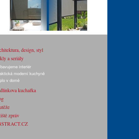
hitektura, design, styl
ly a seriály
bavujeme interiér
aktická moderní kuchyně
plo v domě
dlínkova kuchařka
og
utěže
iště zpráv
BSTRACT.CZ