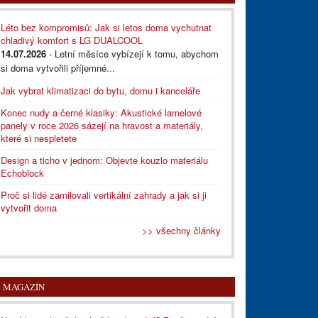
Léto bez kompromisů: Jak si letos doma vychutnat
chladivý komfort s LG DUALCOOL
14.07.2026
- Letní měsíce vybízejí k tomu, abychom
si doma vytvořili příjemné...
Jak vybrat klimatizaci do bytu, domu i kanceláře
Konec nudy a černé klasiky: Akustické lamelové
panely v roce 2026 sázejí na hravost a materiály,
které si nespletete
Design a ticho v jednom: Objevte kouzlo materiálu
Echoblock
Proč si lidé zamilovali vertikální zahrady a jak si ji
vytvořit doma
>> všechny články
MAGAZÍN