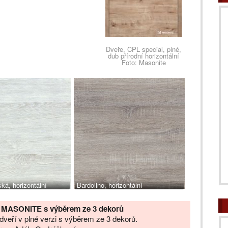
Dveře, CPL special, plné,
dub přírodní horizontální
Foto: Masonite
ká, horizontální
Bardolino, horizontální
ří MASONITE s výběrem ze 3 dekorů
h dveří v plné verzi s výběrem ze 3 dekorů.