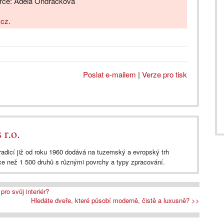
erce: Adéla Ondráčková
.cz
.
Poslat e-mailem
|
Verze pro tisk
 r.o.
radicí již od roku 1960 dodává na tuzemský a evropský trh
íce než 1 500 druhů s různými povrchy a typy zpracování.
pro svůj interiér?
Hledáte dveře, které působí moderně, čistě a luxusně? >>