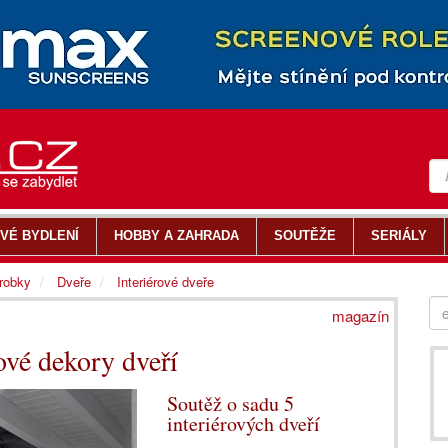
VÉ BYDLENÍ
HOBBY A ZAHRADA
SOUTĚŽE
SERIÁLY
ýrobky
Dveře
Interiérové dveře
magazín
é dekory dveří
Soutěž o sadu 5
interiérových dveří