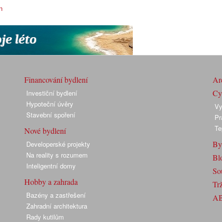
n
Financování bydlení
Arc
Cyk
Investiční bydlení
Hypoteční úvěry
Vy
Stavební spoření
Pr
Te
Nové bydlení
By
Developerské projekty
Na reality s rozumem
Bl
Inteligentní domy
So
Hobby a zahrada
Trž
Bazény a zastřešení
A
Zahradní architektura
Rady kutilům