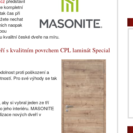
.cz
představil
te kompletní
tak čas při
ůžete nechat
nich naopak
žbou
u kvalitní české dveře na míru.
eří s kvalitním povrchem CPL laminát Special
dolnost proti poškození a
ností. Pro své výhody se tak
aby si vybral jeden ze tří
 do jeho interiéru. MASONITE
alizace nových dveří v