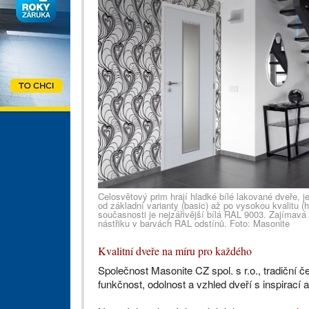
Celosvětový prim hrají hladké bílé lakované dveře, je
od základní varianty (basic) až po vysokou kvalitu (h
současnosti je nejzářivější bílá RAL 9003. Zajímavá 
nástřiku v barvách RAL odstínů. Foto: Masonite
Kvalitní dveře na míru pro každého
Společnost Masonite CZ spol. s r.o., tradiční 
funkčnost, odolnost a vzhled dveří s inspirací 