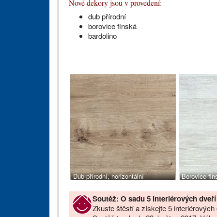
Nové dekory jsou v provedení:
dub přírodní
borovice finská
bardolino
Dub přírodní, horizontální
Borovice fins
Soutěž: O sadu 5 interiérových dve
Zkuste štěstí a získejte 5 interiérovýc