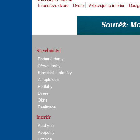
Interiérové dveře
Dveře
Vybavujeme interiér
Desig
Stavebnictví
Rodinné domy
Dřevostavby
Stavební materiály
Zateplování
Podlahy
Dveře
Okna
Realizace
Interiér
Kuchyně
Koupelny
Ložnice