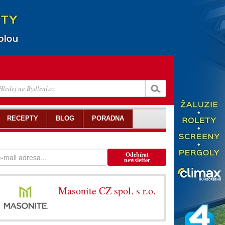
RECEPTY
BLOG
PORADNA
Odebírat
newsletter
Masonite CZ spol. s r.o.