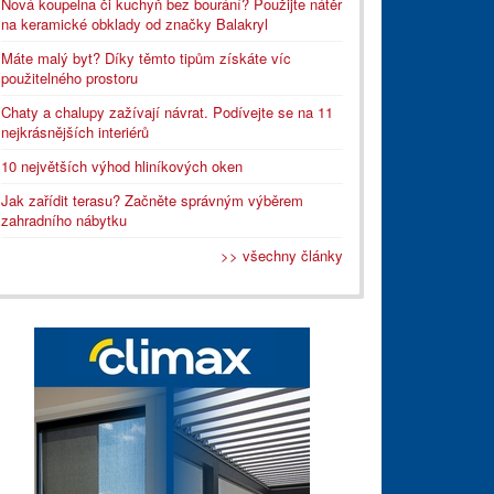
Nová koupelna či kuchyň bez bourání? Použijte nátěr
na keramické obklady od značky Balakryl
Máte malý byt? Díky těmto tipům získáte víc
použitelného prostoru
Chaty a chalupy zažívají návrat. Podívejte se na 11
nejkrásnějších interiérů
10 největších výhod hliníkových oken
Jak zařídit terasu? Začněte správným výběrem
zahradního nábytku
>> všechny články