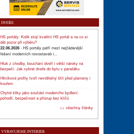
DVEŘE
HS portály: Kolik stojí kvalitní HS portál a na co si
dát pozor při výběru?
22.06.2026
- HS portály patří mezi nejžádanější
řešení moderních novostaveb i...
Hluk z chodby, bouchání dveří i větší nároky na
bezpečí. Jak vybrat dveře do bytu v paneláku
Hliníkové profily tvoří neviditelný štít před plameny i
kouřem
Chytré kliky jako součást moderního bydlení:
pohodlí, bezpečnost a přístup bez klíčů
>> všechny články
VYBAVUJEME INTERIÉR