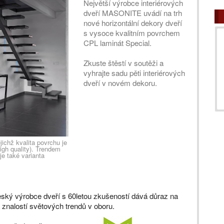
Největší výrobce interiérových
dveří MASONITE uvádí na trh
nové horizontální dekory dveří
s vysoce kvalitním povrchem
CPL laminát Special.
Zkuste štěstí v soutěži a
vyhrajte sadu pěti interiérových
dveří v novém dekoru.
jichž kvalita povrchu je
igh quality). Trendem
je také varianta
český výrobce dveří s 60letou zkušeností dává důraz na
a znalostí světových trendů v oboru.