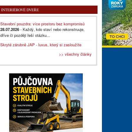
INTERIÉROVÉ DVEŘE
Stavební pouzdra: více prostoru bez kompromisů
28.07.2026
- Každý, kdo staví nebo rekonstruuje,
dříve či později řeší otázku...
Skryté zárubně JAP - luxus, který si zasloužíte
>> všechny články