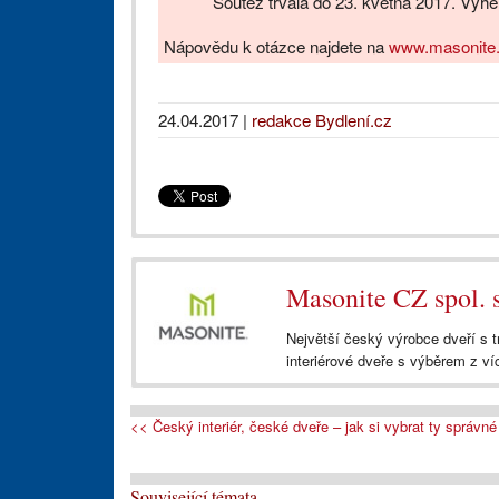
Soutěž trvala do 23. května 2017. Výh
Nápovědu k otázce najdete na
www.masonite
24.04.2017
|
redakce Bydlení.cz
Masonite CZ spol. s
Největší český výrobce dveří s t
interiérové dveře s výběrem z v
<< Český interiér, české dveře – jak si vybrat ty správné 
Související témata