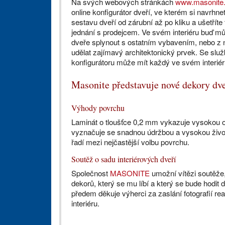
Na svých webových stránkách
www.masonite
online konfigurátor dveří, ve kterém si navrhne
sestavu dveří od zárubní až po kliku a ušetříte 
jednání s prodejcem. Ve svém interiéru buď m
dveře splynout s ostatním vybavením, nebo z 
udělat zajímavý architektonický prvek. Se slu
konfigurátoru může mít každý ve svém interiér
Masonite představuje nové dekory dv
Výhody povrchu
Laminát o tloušťce 0,2 mm vykazuje vysokou o
vyznačuje se snadnou údržbou a vysokou život
řadí mezi nejčastější volbu povrchu.
Soutěž o sadu interiérových dveří
Společnost
MASONITE
umožní vítězi soutěže, 
dekorů, který se mu líbí a který se bude hodit
předem děkuje výherci za zaslání fotografií re
interiéru.