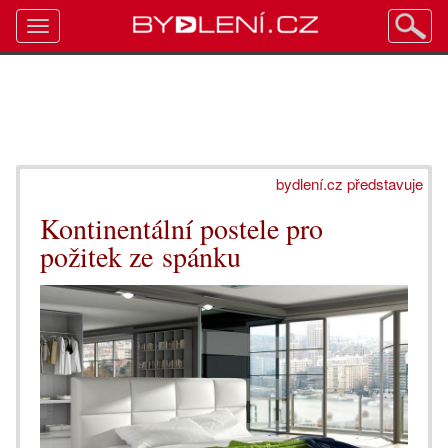
Toggle
navigation
bydlení.cz představuje
Kontinentální postele pro
požitek ze spánku