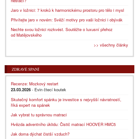
nestačí?
Jaro v ložnici: 7 kroků k harmonickému prostoru pro tělo i mysl
Přivítejte jaro v novém: Svěží motivy pro vaši ložnici i obývák
Nechte svou ložnici rozkvést. Soutěžte o luxusní přehoz
od Matějovského
>> všechny články
ZDRAVÉ SPANÍ
Recenze: Mozkový restart
23.03.2026
- Evin čtecí koutek
Skutečný komfort spánku je investice s nejvyšší návratností,
říká expert na spánek
Jak vybrat tu správnou matraci
Hvězda adventního úklidu: Čistič matrací HOOVER HMC5
Jak doma dýchat čistší vzduch?