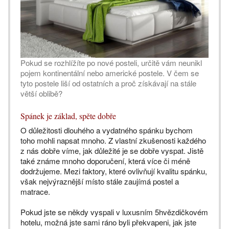
Pokud se rozhlížíte po nové posteli, určitě vám neunikl
pojem kontinentální nebo americké postele. V čem se
tyto postele liší od ostatních a proč získávají na stále
větší oblibě?
Spánek je základ, spěte dobře
O důležitosti dlouhého a vydatného spánku bychom
toho mohli napsat mnoho. Z vlastní zkušenosti každého
z nás dobře víme, jak důležité je se dobře vyspat. Jistě
také známe mnoho doporučení, která více či méně
dodržujeme. Mezi faktory, které ovlivňují kvalitu spánku,
však nejvýraznější místo stále zaujímá postel a
matrace.
Pokud jste se někdy vyspali v luxusním 5hvězdičkovém
hotelu, možná jste sami ráno byli překvapeni, jak jste