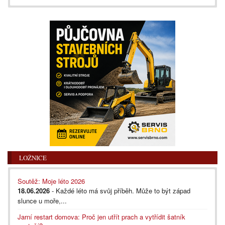
LOŽNICE
Soutěž: Moje léto 2026
18.06.2026
- Každé léto má svůj příběh. Může to být západ
slunce u moře,...
Jarní restart domova: Proč jen utřít prach a vytřídit šatník