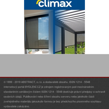
© 1999 - 2019 ABSTRACT, s.r.o. a dodavatelé obsahu. ISSN 1214 - 5548
Internetový portál BYDLENÍ.CZ je zdrojem registrovaným pod mezinárodním
standardním seriálovým číslem ISSN 1214 - 5548 dodržuje právní předpisy o ochraně
osobních údajů. Publikování nebo šíření obsahu serveru nebo jakékoliv části
zveřejněného materiálu jakoukoliv formou je bez předchozího písemného souhlasu
vydavatele zakázáno.