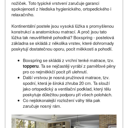
nožiček. Toto typické vrstvení zaručuje garanci
spokojenosti z hlediska hygienického, ortopedického i
relaxačního.
Kontinentální postele jsou vysoká lůžka s promyšlenou
konstrukcí a anatomickou matrací. A proč jsou tato
lůžka tak neuvěřitelně pohodlná? Boxspring - postelová
základna se skládá z několika vrstev, které dohromady
poskytují dostatečnou oporu, pocit měkkosti a pohodlí.
Boxspring se skládá z vrchní tenké matrace, tzv.
topperu
. Ta se nejčastěji vyrábí z paměťové pěny
pro co nejměkkčí pocit při ulehnutí.
Další vrstvou je nosná pružinová matrace, tzv.
spodní, která je široká zhruba 20 cm. Ta slouží
jako ortopedický a ventilační podklad, který tělu
poskytuje důležitou podporu při všech polohách.
Co nejdokonalejší rozložení váhy těla pak
zaručuje nosný rám.