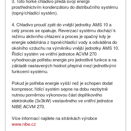
3. Toto horké chladivo předá svojí energii
prostřednictvím kondenzátoru do distribučního systému
(topný/chladící systém).
4. Chladivo proudí zpět do vnější jednotky AMS 10 a
celý proces se opakuje. Reverzací systému dochází k
režimu aktivního chlazení a proces je opačný kdy je
energie odebírána z topné/chladící vody a odváděna do
okolního vzduchu na výměníku vnější jednotky AMS 10.
Řídící systém ve vnitřní jednotce ACVM 270
vyhodnocuje potřebu energie pro jednotlivé funkce a na
základě nastavených hodnot přepíná mezi jednotlivými
funkcemi systému.
Pokud je potřeba energie vyšší než je schopen dodat
kompresor, řídící systém sepne na dobu nezbytně
nutnou poměrnou výkonovou část doplňkového
elektrokotle (3x3kW) vestavěného ve vnitřní jednotce
NIBE ACVM 270.
Více informací najdete na stránkách výrobce
www.nibe.cz