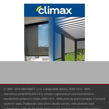
© 1999 - 2019 ABSTRACT, s.r.o. a dodavatelé obsahu. ISSN 1214 - 5548
Internetový portál BYDLENÍ.CZ je zdrojem registrovaným pod mezinárodním
standardním seriálovým číslem ISSN 1214 - 5548 dodržuje právní předpisy o ochraně
osobních údajů. Publikování nebo šíření obsahu serveru nebo jakékoliv části
zveřejněného materiálu jakoukoliv formou je bez předchozího písemného souhlasu