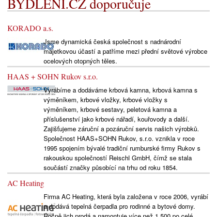
BYDLENÍ.CZ doporučuje
KORADO a.s.
Jsme dynamická česká společnost s nadnárodní
majetkovou účastí a patříme mezi přední světové výrobce
ocelových otopných těles.
HAAS + SOHN Rukov s.r.o.
Vyrábíme a dodáváme krbová kamna, krbová kamna s
výměníkem, krbové vložky, krbové vložky s
výměníkem, krbové sestavy, peletová kamna a
příslušenství jako krbové nářadí, kouřovody a další.
Zajišťujeme záruční a pozáruční servis našich výrobků.
Společnost HAAS+SOHN Rukov, s.r.o. vznikla v roce
1995 spojením bývalé tradiční rumburské firmy Rukov s
rakouskou společností Reischl GmbH, čímž se stala
součástí značky působící na trhu od roku 1854.
AC Heating
Firma AC Heating, která byla založena v roce 2006, vyrábí
a dodává tepelná čerpadla pro rodinné a bytové domy.
Ročně jich prodá a namontuje více než 1 500 po celé