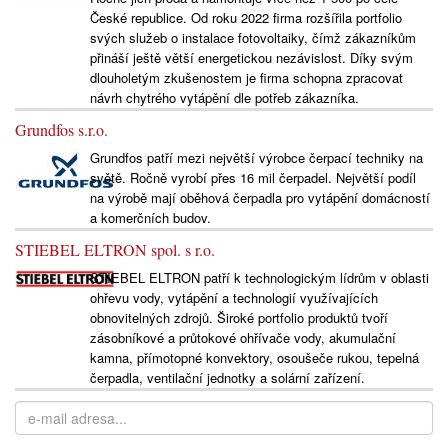
České republice. Od roku 2022 firma rozšířila portfolio
svých služeb o instalace fotovoltaiky, čímž zákazníkům
přináší ještě větší energetickou nezávislost. Díky svým
dlouholetým zkušenostem je firma schopna zpracovat
návrh chytrého vytápění dle potřeb zákazníka.
Grundfos s.r.o.
Grundfos patří mezi největší výrobce čerpací techniky na
světě. Ročně vyrobí přes 16 mil čerpadel. Největší podíl
na výrobě mají oběhová čerpadla pro vytápění domácností
a komerčních budov.
STIEBEL ELTRON spol. s r.o.
STIEBEL ELTRON patří k technologickým lídrům v oblasti
ohřevu vody, vytápění a technologií využívajících
obnovitelných zdrojů. Široké portfolio produktů tvoří
zásobníkové a průtokové ohřívače vody, akumulační
kamna, přímotopné konvektory, osoušeče rukou, tepelná
čerpadla, ventilační jednotky a solární zařízení.