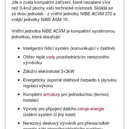
Jde o zcela kompaktní zařízení, které nezabere více
než 0,4m2 plochy vaší technické místnosti. Skládá se
ze dvou jednotek - z vnitřní jednotky NIBE ACVM 270 a
vnější jednotky NIBE ASM 10.
Vnitřní jednotka NIBE ACVM je kompaktní systémovou
jednotkou, která obsahuje:
Inteligentní řídící systém (komunikující v češtině)
Ohřev teplé
vody
prostřednictvím nerezového
výměníku
Záložní elektrokotel 3×3kW
Energeticky úsporné oběhové čerpadlo s plynulou
regulací výkonu
Kompletní
armatury
pro jednoduchou (levnou)
instalaci
Vývody pro připojení dalšího
zdroje energie
(solární systém či jiný kotel)
Nerezový deskový výměník pro přenos/odběr
energie z/do otopného/chladícího systému