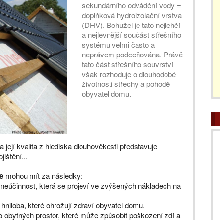
sekundárního odvádění vody =
doplňková hydroizolační vrstva
(DHV). Bohužel je tato nejlehčí
a nejlevnější součást střešního
systému velmi často a
neprávem podceňována. Právě
tato část střešního souvrství
však rozhoduje o dlouhodobé
životnosti střechy a pohodě
obyvatel domu.
a její kvalita z hlediska dlouhověkosti představuje
jištění...
e
mohou mít za následky:
jí neúčinnost, která se projeví ve zvýšených nákladech na
 hniloba, které ohrožují zdraví obyvatel domu.
o obytných prostor, které může způsobit poškození zdí a