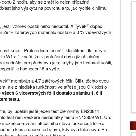
 dobu 2 hodin, aby se změřilo nejen případné
blast jeho výskytu na povrchu a to, jak rychle k němu
®
jestli vzorek obstál nebo neobstál. A Tyvek
dopadl
en 29 % zátěrových materiálů obstálo a 0 % vícevrstvých
asifikovat. Proto odborníci určili klasifikaci dle míry a
dle W1 a 1 značí, že k protečení došlo již při plnění
i nedošlo, pro představu jako kdyby jste testovali košili,
 expertů je hodnocení 6 a výše.
®
yvek
membrán a 4/7 zátěrových fólií. Čili u těchto dvou
tem, ale z hlediska funkčnosti ve střeše jsou OK (došlo
e všech 6 vícevrstvých fólií dostalo známku 1, čili
kem testu.
ní, byl udělán ještě jeden test dle normy EN20811,
ento test řeší veškeré nedostatky testu EN13859 W1. Určí
 možné porovnání aktuálního stavu funkčnosti fólie a
odnota klesla časem od stavu, kdy byla fólie nová. Pro
u vodního sloupce vyšší než 50 cm.