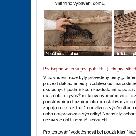
vnitřního vybavení domu.
Neúčinnost izolace
Hniloba a pl
Podívejme se tomu pod pokličku (teda pod střec
V uplynulém roce byly provedeny testy „z terén
provést důkladné testy vodotěsnosti na podstřeš
skutečných podmínkách každodenního používán
®
materiálem Tyvek
instalovaným před více než
podstřešními difuzními fóliemi instalovanými p
zapojena a nijak tudíž neovlivnila výběr střech 
nebo neupravovala výsledky! Nezávislý odborní
nezávislé notifikované laboratoři.
Pro testování vodotěsnosti byl použit klasifi