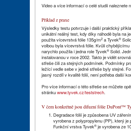
Video a více informací o celé studii naleznete 
Příklad z praxe
Výsledky testu potvrzuje i další praktický příkl
unikátní reálný test, kdy díky náhodě byla na j
2
®
použita vícevrstvá fólie 135g/m
a Tyvek
Solid
volbou byla vícevrstvá fólie. Kvůli chybějícímu
®
narychlo použila i jedna role Tyvek
Solid. Jedn
instalovanou v roce 2002. Takto je vidět srovnán
střeše čili za stejných podmínek. Podmínky pro
ležící vedle sebe v jedné střeše byly stejné. F
jasný rozdíl v kvalitě fólií, není potřeba další k
Pro více informací o této střeše se můžete opě
stránku
www.tyvek.cz/teststrech
.
V čem konkrétně jsou difuzní fólie DuPont™ T
Degradace fólií je způsobena UV zářením 
vyrobena z polypropylenu (PP), který je p
®
Funkční vrstva Tyvek
je vyrobena ze 10