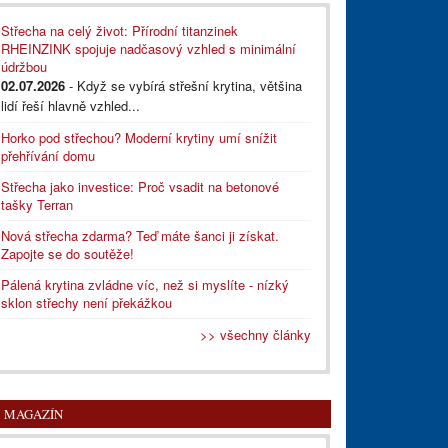
Střecha na celý život: Přírodní titanzinek
RHEINZINK spojuje nadčasový vzhled s minimální
údržbou
02.07.2026
- Když se vybírá střešní krytina, většina
lidí řeší hlavně vzhled...
Horko pod střechou? Moderní krytiny umí snížit
přehřívání domu
Střecha jako investice: Proč vsadit na betonové
tašky Terran
Nová střecha zdarma? Teď máte šanci ji získat.
Zapojte se do soutěže!
Pálená krytina zvládne víc, než si myslíte - nízký
sklon střechy není překážkou
>> všechny články
MAGAZÍN