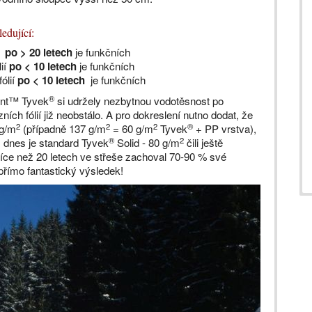
edující:
po > 20 letech
je funkčních
lií
po < 10 letech
je funkčních
ólií
po < 10 letech
je funkčních
®
Pont™ Tyvek
si udržely nezbytnou vodotěsnost po
ích fólií již neobstálo. A pro dokreslení nutno dodat, že
2
2
2
®
 g/m
(případně 137 g/m
= 60 g/m
Tyvek
+ PP vrstva),
®
2
, dnes je standard Tyvek
Solid - 80 g/m
čili ještě
více než 20 letech ve střeše zachoval 70-90 % své
přímo fantastický výsledek!