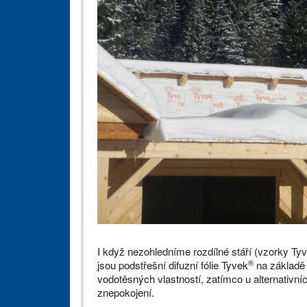
I když nezohledníme rozdílné stáří (vzorky Ty
®
jsou podstřešní difuzní fólie Tyvek
na základě 
vodotěsných vlastností, zatímco u alternativníc
znepokojení.