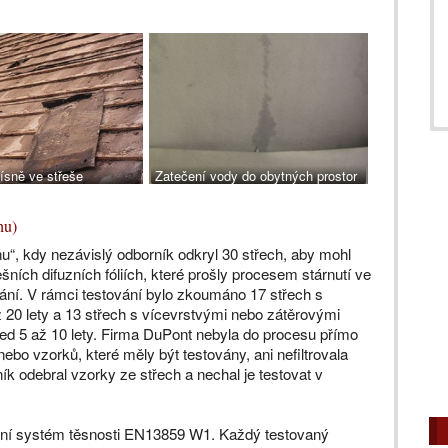
ísně ve střeše
Zatečení vody do obytných prostor
hu)
u“, kdy nezávislý odborník odkryl 30 střech, aby mohl
ních difuzních fóliích, které prošly procesem stárnutí ve
í. V rámci testování bylo zkoumáno 17 střech s
 20 lety a 13 střech s vícevrstvými nebo zátěrovými
řed 5 až 10 lety. Firma DuPont nebyla do procesu přímo
nebo vzorků, které měly být testovány, ani nefiltrovala
k odebral vzorky ze střech a nechal je testovat v
kační systém těsnosti EN13859 W1. Každý testovaný