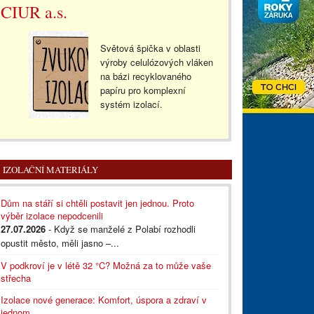
CIUR a.s.
Světová špička v oblasti
výroby celulózových vláken
na bázi recyklovaného
papíru pro komplexní
systém izolací.
IZOLAČNÍ MATERIÁLY
Dům na stáří si chtěli postavit jen jednou. Proto
výběr izolace nepodcenili
27.07.2026
- Když se manželé z Polabí rozhodli
opustit město, měli jasno –...
V podkroví je v létě 32 °C? Možná za to může vaše
střecha
Izolace nové generace: Komfort, úspora a zdraví v
jednom