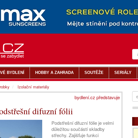
VÉ BYDLENÍ
HOBBY A ZAHRADA
SOUTĚŽE
SERIÁLY
ýrobky
Izolační materiály
bydlení.cz představuje
odstřešní difuzní fólii
Podstřešní difuzní fólie je velmi
důležitou součástí skladby
střechy. Zajišťuje funkci