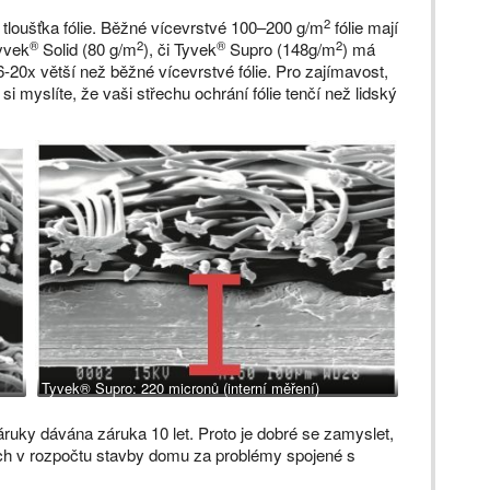
2
e tloušťka fólie. Běžné vícevrstvé 100–200 g/m
fólie mají
®
2
®
2
Tyvek
Solid (80 g/m
), či Tyvek
Supro (148g/m
) má
 6-20x větší než běžné vícevrstvé fólie. Pro zajímavost,
 myslíte, že vaši střechu ochrání fólie tenčí než lidský
Tyvek® Supro: 220 micronů (interní měření)
áruky dávána záruka 10 let. Proto je dobré se zamyslet,
ených v rozpočtu stavby domu za problémy spojené s