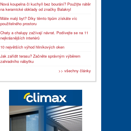
Nová koupelna či kuchyň bez bourání? Použijte nátěr
na keramické obklady od značky Balakryl
Máte malý byt? Díky těmto tipům získáte víc
použitelného prostoru
Chaty a chalupy zažívají návrat. Podívejte se na 11
nejkrásnějších interiérů
10 největších výhod hliníkových oken
Jak zařídit terasu? Začněte správným výběrem
zahradního nábytku
>> všechny články