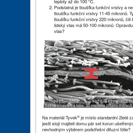
teploty až do 100 °C.
Podstatná je tloušťka funkční vrstvy a n
tloušťku funkční vrstvy 11-45 mikronů. 
tloušťku funkční vrstvy 220 mikronů, čili
lidský vlas má 50-100 mikronů. Opravdu si
vlas?
Běžná vícevrstvá fólie: 30 micronů (interní měření)
®
Na materiál Tyvek
je místo standardní 2leté z
jestli stojí majiteli domu pár set korun ušetř
nevhodným výběrem podstřešní difuzní fólie?