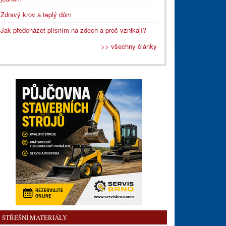
Zdravý krov a teplý dům
Jak předcházet plísním na zdech a proč vznikají?
>> všechny články
STŘEŠNÍ MATERIÁLY