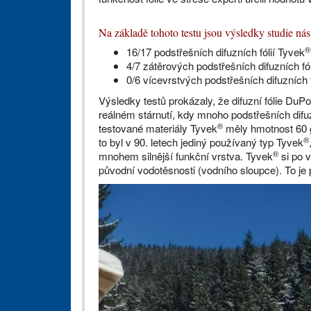
Na základě tohoto testu jsou výsledky studie násl
®
16/17 podstřešních difuzních fólií Tyvek
4/7 zátěrových podstřešních difuzních fó
0/6 vícevrstvých podstřešních difuzních f
Výsledky testů prokázaly, že difuzní fólie Du
reálném stárnutí, kdy mnoho podstřešních difuzn
®
testované materiály Tyvek
měly hmotnost 60
®
to byl v 90. letech jediný používaný typ Tyvek
®
mnohem silnější funkční vrstva. Tyvek
si po 
původní vodotěsnosti (vodního sloupce). To je 