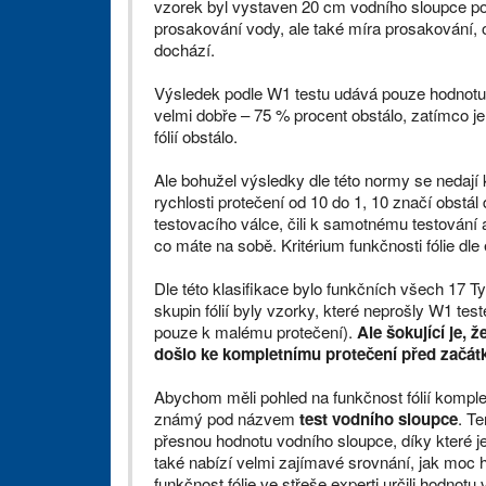
vzorek byl vystaven 20 cm vodního sloupce po
prosakování vody, ale také míra prosakování, o
dochází.
Výsledek podle W1 testu udává pouze hodnotu, 
velmi dobře – 75 % procent obstálo, zatímco j
fólií obstálo.
Ale bohužel výsledky dle této normy se nedají kl
rychlosti protečení od 10 do 1, 10 značí obstál 
testovacího válce, čili k samotnému testování an
co máte na sobě. Kritérium funkčnosti fólie dle
Dle této klasifikace bylo funkčních všech 17 T
skupin fólií byly vzorky, které neprošly W1 tes
pouze k malému protečení).
Ale šokující je, ž
došlo ke kompletnímu protečení před začát
Abychom měli pohled na funkčnost fólií komplet
známý pod názvem
test vodního sloupce
. T
přesnou hodnotu vodního sloupce, díky které je
také nabízí velmi zajímavé srovnání, jak moc h
funkčnost fólie ve střeše experti určili hodnot