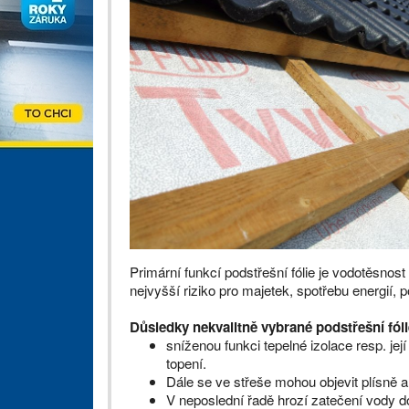
Primární funkcí podstřešní fólie je vodotěsnost 
nejvyšší riziko pro majetek, spotřebu energií, po
Důsledky nekvalitně vybrané podstřešní fóli
sníženou funkci tepelné izolace resp. je
topení.
Dále se ve střeše mohou objevit plísně a
V neposlední řadě hrozí zatečení vody d