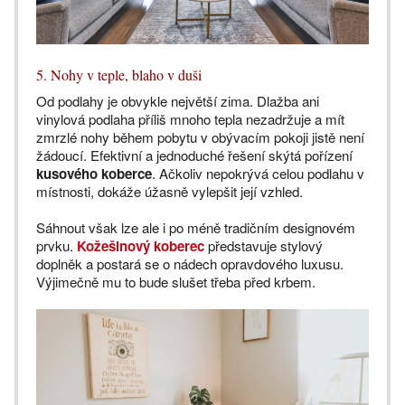
5. Nohy v teple, blaho v duši
Od podlahy je obvykle největší zima. Dlažba ani
vinylová podlaha příliš mnoho tepla nezadržuje a mít
zmrzlé nohy během pobytu v obývacím pokoji jistě není
žádoucí. Efektivní a jednoduché řešení skýtá pořízení
kusového koberce
. Ačkoliv nepokrývá celou podlahu v
místnosti, dokáže úžasně vylepšit její vzhled.
Sáhnout však lze ale i po méně tradičním designovém
prvku.
Kožešinový koberec
představuje stylový
doplněk a postará se o nádech opravdového luxusu.
Výjimečně mu to bude slušet třeba před krbem.