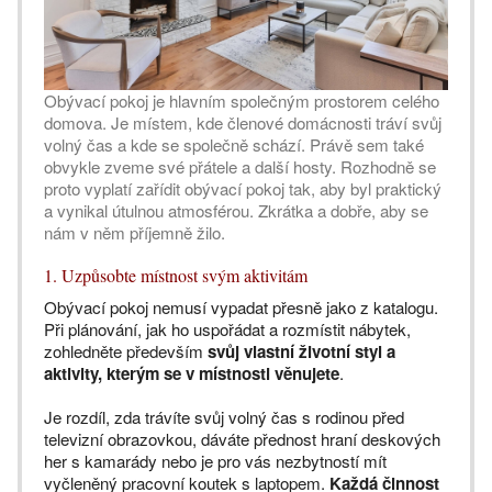
Obývací pokoj je hlavním společným prostorem celého
domova. Je místem, kde členové domácnosti tráví svůj
volný čas a kde se společně schází. Právě sem také
obvykle zveme své přátele a další hosty. Rozhodně se
proto vyplatí zařídit obývací pokoj tak, aby byl praktický
a vynikal útulnou atmosférou. Zkrátka a dobře, aby se
nám v něm příjemně žilo.
1. Uzpůsobte místnost svým aktivitám
Obývací pokoj nemusí vypadat přesně jako z katalogu.
Při plánování, jak ho uspořádat a rozmístit nábytek,
zohledněte především
svůj vlastní životní styl a
aktivity, kterým se v místnosti věnujete
.
Je rozdíl, zda trávíte svůj volný čas s rodinou před
televizní obrazovkou, dáváte přednost hraní deskových
her s kamarády nebo je pro vás nezbytností mít
vyčleněný pracovní koutek s laptopem.
Každá činnost