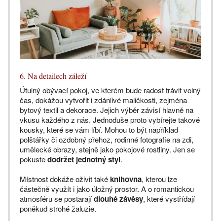
6. Na detailech záleží
Útulný obývací pokoj, ve kterém bude radost trávit volný
čas, dokážou vytvořit i zdánlivé maličkosti, zejména
bytový textil a dekorace. Jejich výběr závisí hlavně na
vkusu každého z nás. Jednoduše proto vybírejte takové
kousky, které se vám líbí. Mohou to být například
polštářky či ozdobný přehoz, rodinné fotografie na zdi,
umělecké obrazy, stejně jako pokojové rostliny. Jen se
pokuste
dodržet jednotný styl
.
Místnost dokáže oživit také
knihovna
, kterou lze
částečně využít i jako úložný prostor. A o romantickou
atmosféru se postarají
dlouhé závěsy
, které vystřídají
poněkud strohé žaluzie.