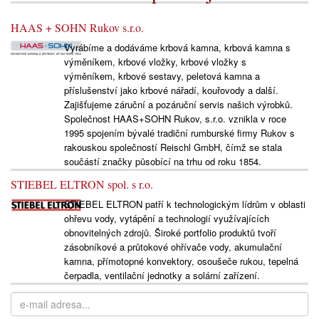
HAAS + SOHN Rukov s.r.o.
Vyrábíme a dodáváme krbová kamna, krbová kamna s
výměníkem, krbové vložky, krbové vložky s
výměníkem, krbové sestavy, peletová kamna a
příslušenství jako krbové nářadí, kouřovody a další.
Zajišťujeme záruční a pozáruční servis našich výrobků.
Společnost HAAS+SOHN Rukov, s.r.o. vznikla v roce
1995 spojením bývalé tradiční rumburské firmy Rukov s
rakouskou společností Reischl GmbH, čímž se stala
součástí značky působící na trhu od roku 1854.
STIEBEL ELTRON spol. s r.o.
STIEBEL ELTRON patří k technologickým lídrům v oblasti
ohřevu vody, vytápění a technologií využívajících
obnovitelných zdrojů. Široké portfolio produktů tvoří
zásobníkové a průtokové ohřívače vody, akumulační
kamna, přímotopné konvektory, osoušeče rukou, tepelná
čerpadla, ventilační jednotky a solární zařízení.