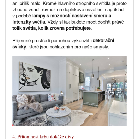
ani příliš málo. Kromě hlavního stropního svítidla je proto
vhodné vsadit rovněž na doplňkové osvětlení například
v podobě
lampy s možností nastavení směru a
intenzity světla
. Vždy si tak budete moct dopřát
právě
tolik světla, kolik zrovna potřebujete
.
Příjemné prostředí pomohou vykouzlit i
dekorační
svíčky
, které jsou pohlazením pro naše smysly.
4. Přítomnost krbu dokáže divy