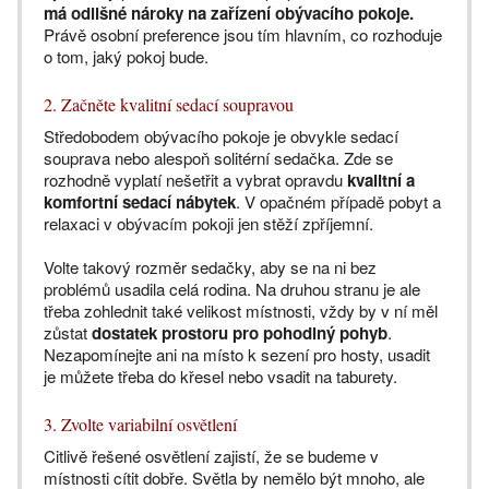
má odlišné nároky na zařízení obývacího pokoje.
Právě osobní preference jsou tím hlavním, co rozhoduje
o tom, jaký pokoj bude.
2. Začněte kvalitní sedací soupravou
Středobodem obývacího pokoje je obvykle sedací
souprava nebo alespoň solitérní sedačka. Zde se
rozhodně vyplatí nešetřit a vybrat opravdu
kvalitní a
komfortní sedací nábytek
. V opačném případě pobyt a
relaxaci v obývacím pokoji jen stěží zpříjemní.
Volte takový rozměr sedačky, aby se na ni bez
problémů usadila celá rodina. Na druhou stranu je ale
třeba zohlednit také velikost místnosti, vždy by v ní měl
zůstat
dostatek prostoru pro pohodlný pohyb
.
Nezapomínejte ani na místo k sezení pro hosty, usadit
je můžete třeba do křesel nebo vsadit na taburety.
3. Zvolte variabilní osvětlení
Citlivě řešené osvětlení zajistí, že se budeme v
místnosti cítit dobře. Světla by nemělo být mnoho, ale