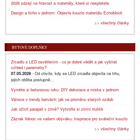
2026 sázejí na hravost a materiály, které si nespletete
Design a ticho v jednom: Objevte kouzlo materiálu Echoblock
>> všechny články
BYTOVÉ DOPLŇKY
Zrcadlo s LED osvětlením - co je dobré vědět a jak vybírat
vzhled i parametry?
07.05.2026
- Od chvíle, kdy se LED zrcadla objevila na trhu,
jejich obliba postupně...
Vyrobte si betonovou ruku: DIY dekorace a miska v jednom
Vánoce v trendy barvách: jak na proměnu starých ozdob
Jak oživit parapet v zimě? Vytvořte si zimní truhlík
Zázrak Vánoc ve vašem obýváku: Inspirace pro sváteční kouzlo
>> všechny články