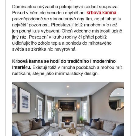
Dominantou obývacího pokoje bývá sedací souprava.
Pokud v něm ale nebudou chybět ani
krbová kamna
,
pravděpodobně se stanou právě ony tím, co přitáhne tu
největší pozornost. Představují totiž mnohem víc než
jen pouhý kus vybavení. Oheň vdechne místnosti úplně
jiný ráz. Posezení v kruhu rodiny či přátel poblíž
uklidňujícího zdroje tepla a pohledu do mihotavého
světla se zkrátka nic nevyrovná.
Krbová kamna se hodí do tradičního i moderního
interiéru.
Existují totiž v mnoha podobách a mohou mít
rustikální, stejně jako minimalistický design.