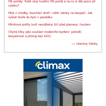
HS portály: Kolik stojí kvalitní HS portál a na co si dát pozor při
výběru?
Hluk z chodby, bouchání dveří i větší nároky na bezpečí. Jak
vybrat dveře do bytu v paneláku
Hliníkové profily tvoří neviditelný štít před plameny i kouřem
Chytré kliky jako součást moderního bydlení: pohodlí,
bezpečnost a přístup bez klíčů
>> všechny články