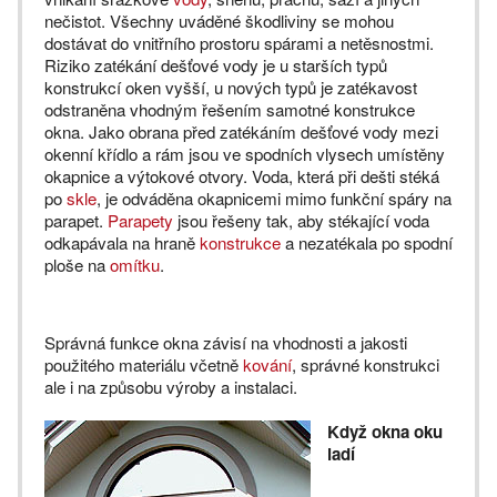
nečistot. Všechny uváděné škodliviny se mohou
dostávat do vnitřního prostoru spárami a netěsnostmi.
Riziko zatékání dešťové vody je u starších typů
konstrukcí oken vyšší, u nových typů je zatékavost
odstraněna vhodným řešením samotné konstrukce
okna. Jako obrana před zatékáním dešťové vody mezi
okenní křídlo a rám jsou ve spodních vlysech umístěny
okapnice a výtokové otvory. Voda, která při dešti stéká
po
skle
, je odváděna okapnicemi mimo funkční spáry na
parapet.
Parapety
jsou řešeny tak, aby stékající voda
odkapávala na hraně
konstrukce
a nezatékala po spodní
ploše na
omítku
.
Správná funkce okna závisí na vhodnosti a jakosti
použitého materiálu včetně
kování
, správné konstrukci
ale i na způsobu výroby a instalaci.
Když okna oku
ladí