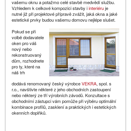
vašemu oknu a potažmo celé stavbě medvědí službu.
Vzhledem k celkové kompozici stavby i
interiéru
je
nutné již při projektové přípravě zvážit, jaká okna a jaké
estetické prvky budou vašemu domovu nejlépe slušet.
Pokud se při
volbě dodavatele
oken pro váš
nový nebo
rekonstruovaný
dům, rozhodnete
pro ty, které na
náš trh
dodává renomovaný český výrobce
VEKRA
, spol. s
r.o., navštivte některé z jeho obchodních zastoupení
nebo některý ze tří výrobních závodů. Konzultace s
obchodními zástupci vám pomůže při výběru optimální
kombinace profilů, zasklení a praktických i estetických
okenních doplňků.