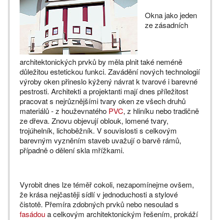
Okna jako jeden
ze zásadních
architektonických prvků by měla plnit také neméně
důležitou estetickou funkci. Zavádění nových technologií
výroby oken přineslo kýžený návrat k tvarové i barevné
pestrosti. Architekti a projektanti mají dnes příležitost
pracovat s nejrůznějšími tvary oken ze všech druhů
materiálů - z houževnatého
PVC
, z hliníku nebo tradičně
ze dřeva. Znovu objevují oblouk, lomené tvary,
trojúhelník, lichoběžník. V souvislosti s celkovým
barevným vyzněním staveb uvažují o barvě rámů,
případně o dělení skla mřížkami.
Vyrobit dnes lze téměř cokoli, nezapomínejme ovšem,
že krása nejčastěji sídlí v jednoduchosti a stylové
čistotě. Přemíra zdobných prvků nebo nesoulad s
fasádou
a celkovým architektonickým řešením, prokáží