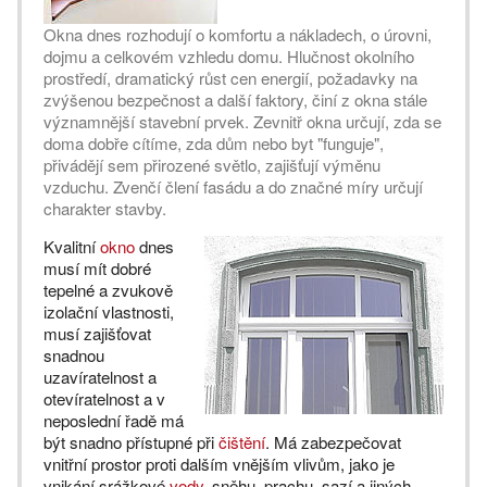
Okna dnes rozhodují o komfortu a nákladech, o úrovni,
dojmu a celkovém vzhledu domu. Hlučnost okolního
prostředí, dramatický růst cen energií, požadavky na
zvýšenou bezpečnost a další faktory, činí z okna stále
významnější stavební prvek. Zevnitř okna určují, zda se
doma dobře cítíme, zda dům nebo byt "funguje",
přivádějí sem přirozené světlo, zajišťují výměnu
vzduchu. Zvenčí člení fasádu a do značné míry určují
charakter stavby.
Kvalitní
okno
dnes
musí mít dobré
tepelné a zvukově
izolační vlastnosti,
musí zajišťovat
snadnou
uzavíratelnost a
otevíratelnost a v
neposlední řadě má
být snadno přístupné při
čištění
. Má zabezpečovat
vnitřní prostor proti dalším vnějším vlivům, jako je
vnikání srážkové
vody
, sněhu, prachu, sazí a jiných