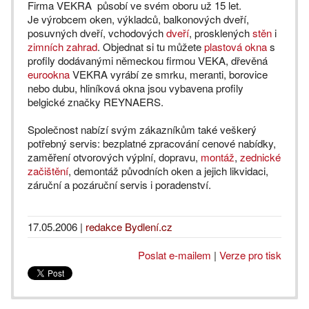
Firma VEKRA působí ve svém oboru už 15 let.
Je výrobcem oken, výkladců, balkonových dveří,
posuvných dveří, vchodových
dveří
, prosklených
stěn
i
zimních zahrad
. Objednat si tu můžete
plastová okna
s
profily dodávanými německou firmou VEKA, dřevěná
eurookna
VEKRA vyrábí ze smrku, meranti, borovice
nebo dubu, hliníková okna jsou vybavena profily
belgické značky REYNAERS.
Společnost nabízí svým zákazníkům také veškerý
potřebný servis: bezplatné zpracování cenové nabídky,
zaměření otvorových výplní, dopravu,
montáž
,
zednické
začištění
, demontáž původních oken a jejich likvidaci,
záruční a pozáruční servis i poradenství.
17.05.2006
|
redakce Bydlení.cz
Poslat e-mailem
|
Verze pro tisk