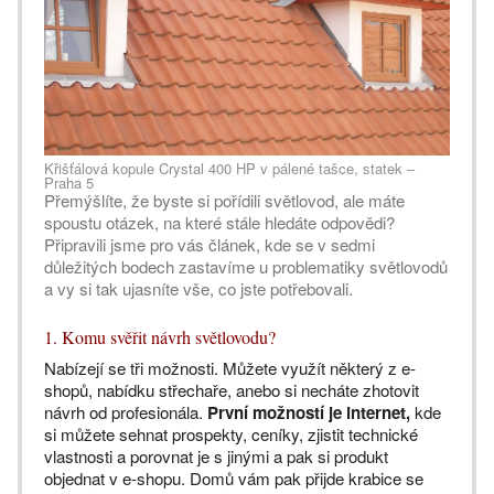
Křišťálová kopule Crystal 400 HP v pálené tašce, statek –
Praha 5
Přemýšlíte, že byste si pořídili světlovod, ale máte
spoustu otázek, na které stále hledáte odpovědi?
Připravili jsme pro vás článek, kde se v sedmi
důležitých bodech zastavíme u problematiky světlovodů
a vy si tak ujasníte vše, co jste potřebovali.
1. Komu svěřit návrh světlovodu?
Nabízejí se tři možnosti. Můžete využít některý z e-
shopů, nabídku střechaře, anebo si necháte zhotovit
návrh od profesionála.
První možností je internet,
kde
si můžete sehnat prospekty, ceníky, zjistit technické
vlastnosti a porovnat je s jinými a pak si produkt
objednat v e-shopu. Domů vám pak přijde krabice se