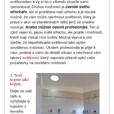
světlovodem a vy si ho o víkendu zkusíte sami
namontovat. Druhou možností je
zavolat svého
střechaře
, ten si prohlédne vaši střechu a je docela
možné, že vám může navrhnout světlovod, který je
právě v akci ve stavebninách nebo jenž se snadno
montuje.
Anebo můžete oslovit profesionála
. Ten si
zjistí nejen to, jakou máte střechu, ale projde i místností,
které mají získat více světla. Možná teprve s ním
zjistíte, že nepotřebujete světlovod jako spíše
osvětlenou místnost. Úkolem profesionála je přijet k
vám, probrat s vámi do detailů situaci a navrhnout vám
takový
světlovod
, který naprosto přesně splní vaše
požadavky na osvětlení místnosti.
2. Není
kopule jako
kopule.
Dejte na naši
radu a
vyhýbejte si
kopulím z
levného