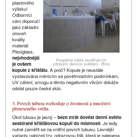
plastového
výlisku!
Odborníci
vám doporučí
jako základní
úroveň
kvality
materiál
Plexiglass,
nejvhodnější
Koupelna zalitá osvěžujícím
je ovšem
zdravým denním světlem - Brno
kopule z křišťálu
. A proč? Kopule je neustále
vystavována měnícím se povětrnostním podmínkám,
UV záření, smogu a těmto negativním vlivům dokáže
odolat pouze české sklo.
3. Povrch tubusu rozhoduje o životnosti a množství
přeneseného světla.
Úkol tubusu je jasný –
beze ztrát dovést denní světlo
sesbírané křišťálovou kopulí do místnosti
. Je tedy
nutné zaměřit se na vnitřní povrch tubusu. Levnější
varianty nabízejí tzv. odrazovou fólii, která je nalepena