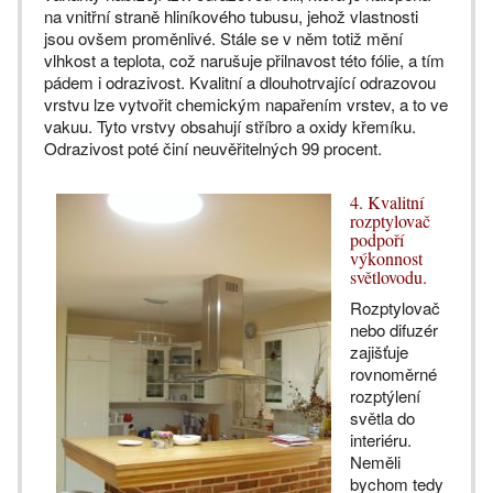
na vnitřní straně hliníkového tubusu, jehož vlastnosti
jsou ovšem proměnlivé. Stále se v něm totiž mění
vlhkost a teplota, což narušuje přilnavost této fólie, a tím
pádem i odrazivost. Kvalitní a dlouhotrvající odrazovou
vrstvu lze vytvořit chemickým napařením vrstev, a to ve
vakuu. Tyto vrstvy obsahují stříbro a oxidy křemíku.
Odrazivost poté činí neuvěřitelných 99 procent.
4. Kvalitní
rozptylovač
podpoří
výkonnost
světlovodu.
Rozptylovač
nebo difuzér
zajišťuje
rovnoměrné
rozptýlení
světla do
interiéru.
Neměli
bychom tedy