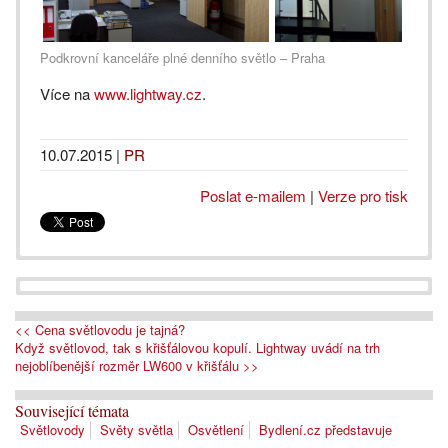
Podkrovní kanceláře plné denního světlo – Praha
Více na
www.lightway.cz
.
10.07.2015
|
PR
Poslat e-mailem
|
Verze pro tisk
<< Cena světlovodu je tajná?
Když světlovod, tak s křišťálovou kopulí. Lightway uvádí na trh
nejoblíbenější rozměr LW600 v křišťálu >>
Související témata
Světlovody
Světy světla
Osvětlení
Bydlení.cz představuje