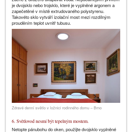
je dvojsklo nebo trojsklo, které je vyplněné argonem a
zapečetěné v místě extrudovaného polystyrenu.
Takovéto sklo vytváří izolační most mezi rozdílným
prouděním teplot uvnitř tubusu.
Zdravé denní světlo v ložnici rodinného domu – Brno
6. Světlovod nesmí být tepelným mostem.
Netopte pánubohu do oken, použijte dvojsklo vyplněné