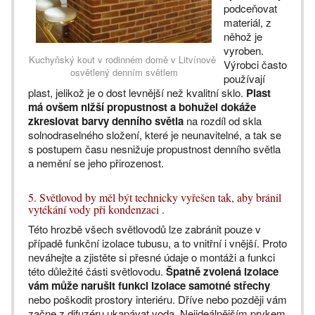
podceňovat
materiál, z
něhož je
vyroben.
Kuchyňský kout v rodinném domě v Litvínově
Výrobci často
osvětlený denním světlem
používají
plast, jelikož je o dost levnější než kvalitní sklo.
Plast
má ovšem nižší propustnost a bohužel dokáže
zkreslovat barvy denního světla
na rozdíl od skla
solnodraselného složení, které je neunavitelné, a tak se
s postupem času nesnižuje propustnost denního světla
a nemění se jeho přirozenost.
5. Světlovod by měl být technicky vyřešen tak, aby bránil
vytékání vody při kondenzaci .
Této hrozbě všech světlovodů lze zabránit pouze v
případě funkční izolace tubusu, a to vnitřní i vnější. Proto
neváhejte a zjistěte si přesné údaje o montáži a funkci
této důležité části světlovodu.
Špatně zvolená izolace
vám může narušit funkci izolace samotné střechy
nebo poškodit prostory interiéru. Dříve nebo později vám
začne z difuzéru ukapávat voda. Nejideálnějším prvkem