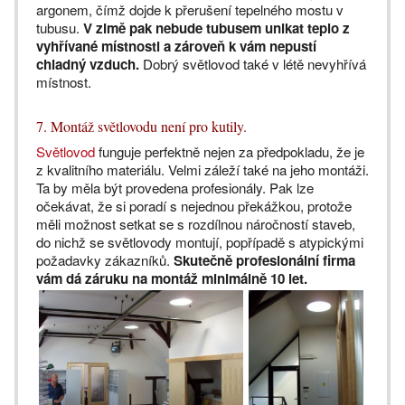
argonem, čímž dojde k přerušení tepelného mostu v
tubusu.
V zimě pak nebude tubusem unikat teplo z
vyhřívané místnosti a zároveň k vám nepustí
chladný vzduch.
Dobrý světlovod také v létě nevyhřívá
místnost.
7. Montáž světlovodu není pro kutily.
Světlovod
funguje perfektně nejen za předpokladu, že je
z kvalitního materiálu. Velmi záleží také na jeho montáži.
Ta by měla být provedena profesionály. Pak lze
očekávat, že si poradí s nejednou překážkou, protože
měli možnost setkat se s rozdílnou náročností staveb,
do nichž se světlovody montují, popřípadě s atypickými
požadavky zákazníků.
Skutečně profesionální firma
vám dá záruku na montáž minimálně 10 let.