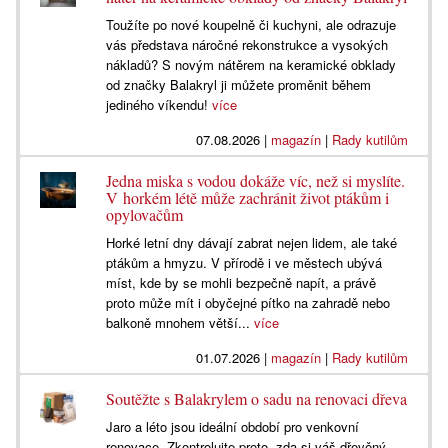
Toužíte po nové koupelně či kuchyni, ale odrazuje
vás představa náročné rekonstrukce a vysokých
nákladů? S novým nátěrem na keramické obklady
od značky Balakryl ji můžete proměnit během
jediného víkendu!
více
07.08.2026
|
magazín
|
Rady kutilům
Jedna miska s vodou dokáže víc, než si myslíte.
V horkém létě může zachránit život ptákům i
opylovačům
Horké letní dny dávají zabrat nejen lidem, ale také
ptákům a hmyzu. V přírodě i ve městech ubývá
míst, kde by se mohli bezpečně napít, a právě
proto může mít i obyčejné pítko na zahradě nebo
balkoně mnohem větší...
více
01.07.2026
|
magazín
|
Rady kutilům
Soutěžte s Balakrylem o sadu na renovaci dřeva
Jaro a léto jsou ideální období pro venkovní
renovace. Zkontrolujte proto, zda si váš dřevěný