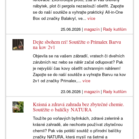
nábytek, plot či pergola nezaslouží ošetřit. Zapojte
se do naší soutěže a vyhrajte praktický All-in-One
Box od značky Balakryl, ve...
více
25.06.2026
|
magazín
|
Rady kutilům
Dejte sbohem rzi! Soutěžte o Primalex Barvu
na kov 2v1
Objevila se na vašem zábradlí, vratech či dveřních
zárubních rez nebo se nátěr začal odlupovat? Pak
je nejvyšší čas kovy ošetřit ochranným nátěrem!
Zapojte se do naší soutěže a vyhrajte Barvu na kov
2v1 od značky Primalex,...
více
23.06.2026
|
magazín
|
Rady kutilům
Krásná a zdravá zahrada bez zbytečné chemie.
Soutěžte o balíčky NATURA
Toužíte po voňavých bylinkách, zdravé zelenině a
krásné zahradě, ale nechcete používat zbytečnou
chemii? Pak vás potěší soutěž o přírodní balíčky
značky NATURA, která myslí na šetrné a