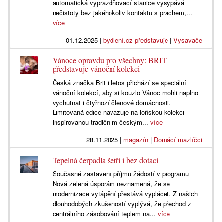
automatická vyprazdňovací stanice vysypává
nečistoty bez jakéhokoliv kontaktu s prachem,...
více
01.12.2025
|
bydlení.cz představuje
|
Vysavače
Vánoce opravdu pro všechny: BRIT
představuje vánoční kolekci
Česká značka Brit i letos přichází se speciální
vánoční kolekcí, aby si kouzlo Vánoc mohli naplno
vychutnat i čtyřnozí členové domácnosti.
Limitovaná edice navazuje na loňskou kolekci
inspirovanou tradičním českým...
více
28.11.2025
|
magazín
|
Domácí mazlíčci
Tepelná čerpadla šetří i bez dotací
Současné zastavení příjmu žádostí v programu
Nová zelená úsporám neznamená, že se
modernizace vytápění přestává vyplácet. Z našich
dlouhodobých zkušeností vyplývá, že přechod z
centrálního zásobování teplem na...
více