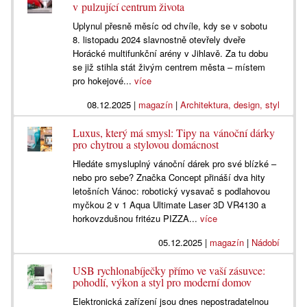
v pulzující centrum života
Uplynul přesně měsíc od chvíle, kdy se v sobotu
8. listopadu 2024 slavnostně otevřely dveře
Horácké multifunkční arény v Jihlavě. Za tu dobu
se již stihla stát živým centrem města – místem
pro hokejové...
více
08.12.2025
|
magazín
|
Architektura, design, styl
Luxus, který má smysl: Tipy na vánoční dárky
pro chytrou a stylovou domácnost
Hledáte smysluplný vánoční dárek pro své blízké –
nebo pro sebe? Značka Concept přináší dva hity
letošních Vánoc: robotický vysavač s podlahovou
myčkou 2 v 1 Aqua Ultimate Laser 3D VR4130 a
horkovzdušnou fritézu PIZZA...
více
05.12.2025
|
magazín
|
Nádobí
USB rychlonabíječky přímo ve vaší zásuvce:
pohodlí, výkon a styl pro moderní domov
Elektronická zařízení jsou dnes nepostradatelnou