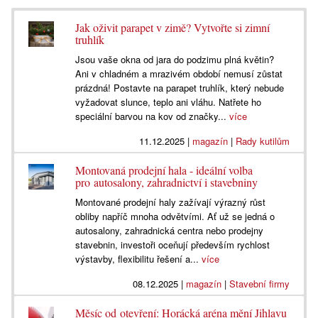
Jak oživit parapet v zimě? Vytvořte si zimní
truhlík
Jsou vaše okna od jara do podzimu plná květin?
Ani v chladném a mrazivém období nemusí zůstat
prázdná! Postavte na parapet truhlík, který nebude
vyžadovat slunce, teplo ani vláhu. Natřete ho
speciální barvou na kov od značky...
více
11.12.2025
|
magazín
|
Rady kutilům
Montovaná prodejní hala - ideální volba
pro autosalony, zahradnictví i stavebniny
Montované prodejní haly zažívají výrazný růst
obliby napříč mnoha odvětvími. Ať už se jedná o
autosalony, zahradnická centra nebo prodejny
stavebnin, investoři oceňují především rychlost
výstavby, flexibilitu řešení a...
více
08.12.2025
|
magazín
|
Stavební firmy
Měsíc od otevření: Horácká aréna mění Jihlavu