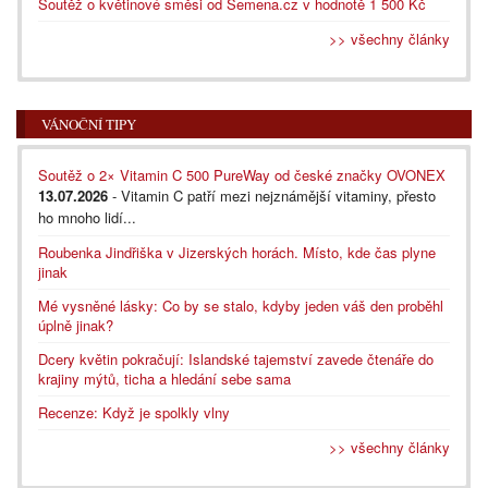
Soutěž o květinové směsi od Semena.cz v hodnotě 1 500 Kč
>> všechny články
VÁNOČNÍ TIPY
Soutěž o 2× Vitamin C 500 PureWay od české značky OVONEX
13.07.2026
- Vitamin C patří mezi nejznámější vitaminy, přesto
ho mnoho lidí...
Roubenka Jindřiška v Jizerských horách. Místo, kde čas plyne
jinak
Mé vysněné lásky: Co by se stalo, kdyby jeden váš den proběhl
úplně jinak?
Dcery květin pokračují: Islandské tajemství zavede čtenáře do
krajiny mýtů, ticha a hledání sebe sama
Recenze: Když je spolkly vlny
>> všechny články