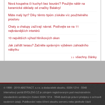
Nová koupelna či kuchyň bez bourání? Použijte nátěr na
keramické obklady od značky Balakryl
Máte malý byt? Díky těmto tipům získáte víc použitelného
prostoru
Chaty a chalupy zažívají návrat. Podívejte se na 11
nejkrásnějších interiérů
10 největších výhod hliníkových oken
Jak zařídit terasu? Začněte správným výběrem zahradního
nábytku
>> všechny články
© 1999 - 2019 ABSTRACT, s.r.o. a dodavatelé obsahu. ISSN 1214 - 5548
Internetový portál BYDLENÍ.CZ je zdrojem registrovaným pod mezinárodním
standardním seriálovým číslem ISSN 1214 - 5548 dodržuje právní předpisy o ochraně
osobních údajů. Publikování nebo šíření obsahu serveru nebo jakékoliv části