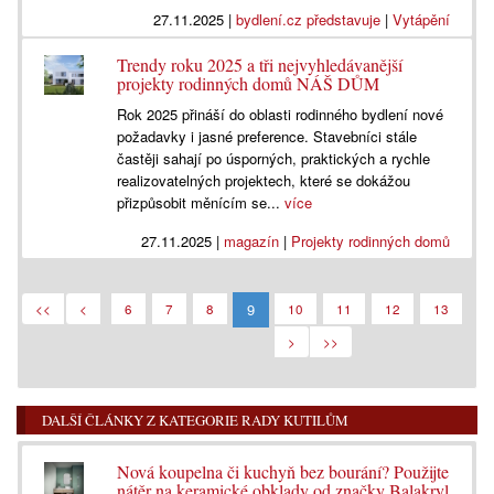
27.11.2025
|
bydlení.cz představuje
|
Vytápění
Trendy roku 2025 a tři nejvyhledávanější
projekty rodinných domů NÁŠ DŮM
Rok 2025 přináší do oblasti rodinného bydlení nové
požadavky i jasné preference. Stavebníci stále
častěji sahají po úsporných, praktických a rychle
realizovatelných projektech, které se dokážou
přizpůsobit měnícím se...
více
27.11.2025
|
magazín
|
Projekty rodinných domů
9
<<
<
6
7
8
10
11
12
13
>
>>
DALŠÍ ČLÁNKY Z KATEGORIE RADY KUTILŮM
Nová koupelna či kuchyň bez bourání? Použijte
nátěr na keramické obklady od značky Balakryl