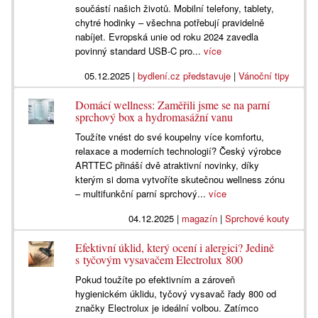
součástí našich životů. Mobilní telefony, tablety,
chytré hodinky – všechna potřebují pravidelně
nabíjet. Evropská unie od roku 2024 zavedla
povinný standard USB-C pro...
více
05.12.2025
|
bydlení.cz představuje
|
Vánoční tipy
Domácí wellness: Zaměřili jsme se na parní
sprchový box a hydromasážní vanu
Toužíte vnést do své koupelny více komfortu,
relaxace a moderních technologií? Český výrobce
ARTTEC přináší dvě atraktivní novinky, díky
kterým si doma vytvoříte skutečnou wellness zónu
– multifunkční parní sprchový...
více
04.12.2025
|
magazín
|
Sprchové kouty
Efektivní úklid, který ocení i alergici? Jedině
s tyčovým vysavačem Electrolux 800
Pokud toužíte po efektivním a zároveň
hygienickém úklidu, tyčový vysavač řady 800 od
značky Electrolux je ideální volbou. Zatímco