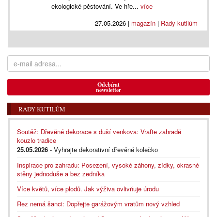
ekologické pěstování. Ve hře...
více
27.05.2026
|
magazín
|
Rady kutilům
Odebírat
newsletter
RADY KUTILŮM
Soutěž: Dřevěné dekorace s duší venkova: Vraťte zahradě
kouzlo tradice
25.05.2026
- Vyhrajte dekorativní dřevěné kolečko
Inspirace pro zahradu: Posezení, vysoké záhony, zídky, okrasné
stěny jednoduše a bez zedníka
Více květů, více plodů. Jak výživa ovlivňuje úrodu
Rez nemá šanci: Dopřejte garážovým vratům nový vzhled