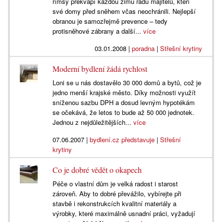
římsy překvapí každou zimu řadu majitelů, kteří
své domy před sněhem včas neochránili. Nejlepší
obranou je samozřejmě prevence – tedy
protisněhové zábrany a další...
více
03.01.2008
|
poradna
|
Střešní krytiny
Moderní bydlení žádá rychlost
Loni se u nás dostavělo 30 000 domů a bytů, což je
jedno menší krajské město. Díky možnosti využít
sníženou sazbu DPH a dosud levným hypotékám
se očekává, že letos to bude až 50 000 jednotek.
Jednou z nejdůležitějších...
více
07.06.2007
|
bydlení.cz představuje
|
Střešní
krytiny
Co je dobré vědět o okapech
Péče o vlastní dům je velká radost i starost
zároveň. Aby to dobré převážilo, vybírejte při
stavbě i rekonstrukcích kvalitní materiály a
výrobky, které maximálně usnadní práci, vyžadují