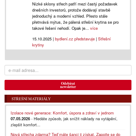
Nízké sklony střech patří mezi častý požadavek
dnešních investorů, protože dodávají stavbě
jednoduchý a moderní vzhled. Přesto stále
přetrvává mýtus, že pálená střešní krytina se pro
takové řešení nehodí. Opak je...
více
15.10.2025
|
bydlení.cz představuje
|
Střešní
krytiny
Odebírat
newsletter
STŘEŠNÍ MATERIÁLY
Izolace nové generace: Komfort, úspora a zdraví v jednom
07.05.2026
- Hledáte způsob, jak snížit náklady na vytápění,
zlepšit komfort...
Nová střecha zdarma? Teď máte šanci ji získat. Zapojte se do