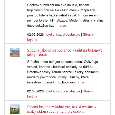
Podkrovní bydlení má své kouzlo, během
tropických dnů se ale často mění v rozpálený
prostor, kde je těžké větrat i spát. Přitom řešení
nemusí být jen klimatizace. Moderní střešní krytiny
dnes dokážou část...
více
02.06.2026
|
bydlení.cz představuje
|
Střešní
krytiny
Střecha jako investice: Proč vsadit na betonové
tašky Terran
Střecha je víc než jen ochrana domu. Ovlivňuje
vzhled, komfort i budoucí náklady na údržbu.
Betonové tašky Terran nabízejí široký sortiment,
moderní povrchové úpravy i služby, které
investorům usnadní rozhodování.
více
02.03.2026
|
bydlení.cz představuje
|
Střešní
krytiny
Pálená krytina zvládne víc, než si myslíte -
nízký sklon střechy není překážkou