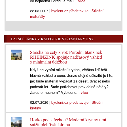
co nejmenší údržbu a mají...
více
22.03.2007
|
bydlení.cz představuje
|
Střešní
materiály
DALŠÍ ČLÁNKY Z KATEGORIE STŘEŠNÍ KRYTINY
Střecha na celý život: Přírodní titanzinek
RHEINZINK spojuje nadčasový vzhled
s minimální údržbou
Když se vybírá střešní krytina, většina lidí řeší
hlavně vzhled a cenu. Jenže stejně důležité je i to,
jak bude materiál vypadat za deset, dvacet nebo
padesát let. Bude potřebovat pravidelné nátěry?
Zaroste mechem? Vybledne...
více
02.07.2026
|
bydlení.cz představuje
|
Střešní
krytiny
Horko pod střechou? Moderní krytiny umí
snížit přehřívání domu