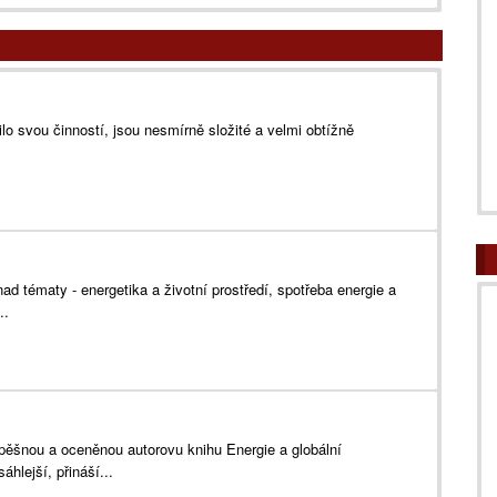
řilo svou činností, jsou nesmírně složité a velmi obtížně
ad tématy - energetika a životní prostředí, spotřeba energie a
..
pěšnou a oceněnou autorovu knihu Energie a globální
hlejší, přináší...