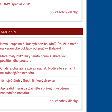
ERA21 speciál 2012
>> všechny články
MAGAZÍN
Nová koupelna či kuchyň bez bourání? Použijte nátěr
na keramické obklady od značky Balakryl
Máte malý byt? Díky těmto tipům získáte víc
použitelného prostoru
Chaty a chalupy zažívají návrat. Podívejte se na 11
nejkrásnějších interiérů
10 největších výhod hliníkových oken
Jak zařídit terasu? Začněte správným výběrem
zahradního nábytku
>> všechny články