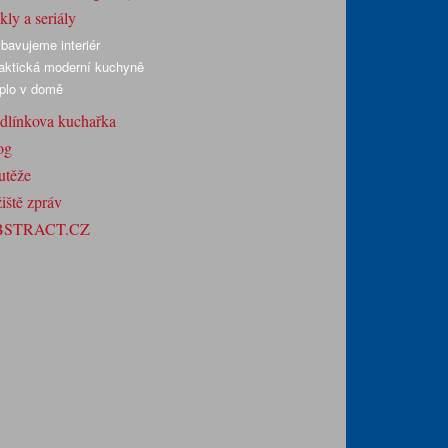
ly a seriály
bavujeme interiér
aktická moderní kuchyně
plo v domě
dlínkova kuchařka
og
utěže
iště zpráv
BSTRACT.CZ