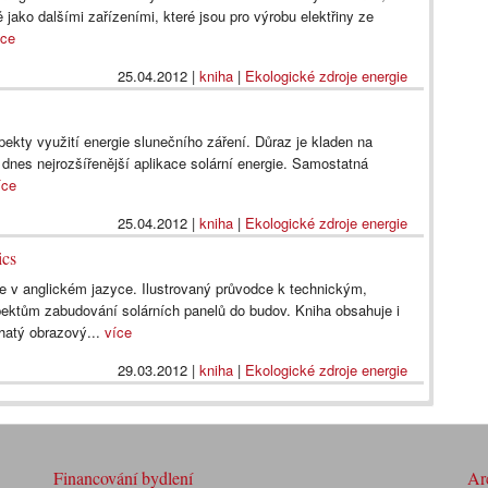
ě jako dalšími zařízeními, které jsou pro výrobu elektřiny ze
íce
25.04.2012
|
kniha
|
Ekologické zdroje energie
ekty využití energie slunečního záření. Důraz je kladen na
 dnes nejrozšířenější aplikace solární energie. Samostatná
íce
25.04.2012
|
kniha
|
Ekologické zdroje energie
ics
e v anglickém jazyce. Ilustrovaný průvodce k technickým,
ktům zabudování solárních panelů do budov. Kniha obsahuje i
hatý obrazový...
více
29.03.2012
|
kniha
|
Ekologické zdroje energie
Financování bydlení
Arc