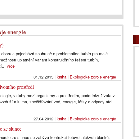
oje energie
y)
 oboru a pojednává souhrnně o problematice turbín pro malé
možnosti uplatnění variant konstrukčního řešení turbín,
í...
více
01.12.2015
|
kniha
|
Ekologické zdroje energie
votního prostředí
kologie, vztahy mezi organismy a prostředím, podmínky života v
 ovzduší a klima, znečišťování vod, energie, látky a odpady atd.
27.04.2012
|
kniha
|
Ekologické zdroje energie
e ze slunce.
energie ze slunce se zabývá kontrukcí fotovoltaických článků,