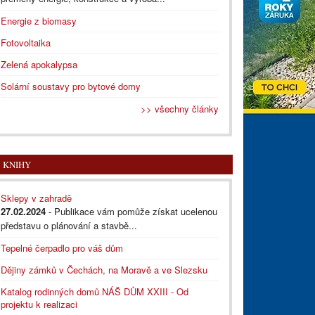
Energie z biomasy
Fotovoltaika
Zelená apokalypsa
Solární soustavy pro bytové domy
>> všechny články
KNIHY
Sklepy v zahradě
27.02.2024
- Publikace vám pomůže získat ucelenou
představu o plánování a stavbě...
Tepelné čerpadlo pro váš dům
Dějiny zámků v Čechách, na Moravě a ve Slezsku
Katalog rodinných domů NÁŠ DŮM XXIII - Od
projektu k realizaci