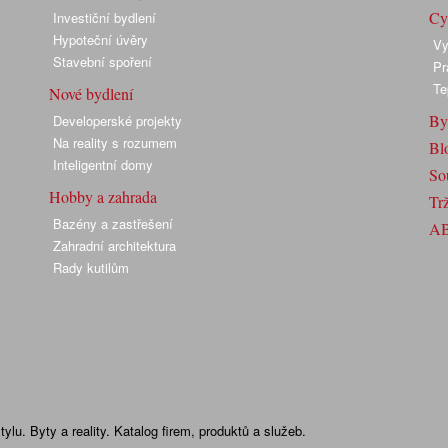
Cyk
Investiční bydlení
Hypoteční úvěry
Vy
Stavební spoření
Pr
Te
Nové bydlení
By
Developerské projekty
Na reality s rozumem
Bl
Inteligentní domy
So
Hobby a zahrada
Trž
Bazény a zastřešení
A
Zahradní architektura
Rady kutilům
lu. Byty a reality. Katalog firem, produktů a služeb.