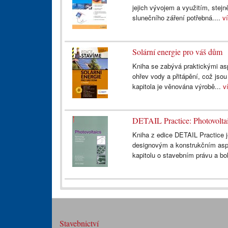
jejich vývojem a využitím, stejn
slunečního záření potřebná....
v
Solární energie pro váš dům
Kniha se zabývá praktickými asp
ohřev vody a přitápění, což jsou
kapitola je věnována výrobě...
v
DETAIL Practice: Photovolta
Kniha z edice DETAIL Practice j
designovým a konstrukčním aspe
kapitolu o stavebním právu a bo
Stavebnictví