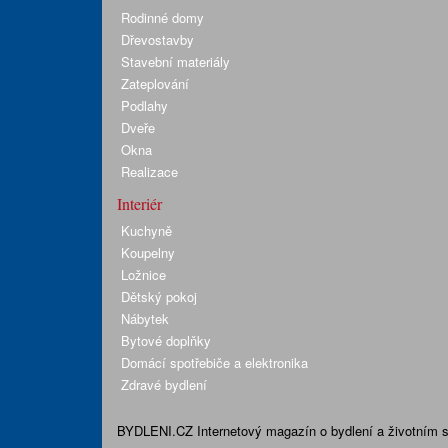
Rodinné domy
Dřevostavby
Stavební materiály
Zateplování
Podlahy
Dveře
Okna
Realizace
Interiér
Kuchyně
Koupelny
Ložnice
Dětský pokoj
Nábytek
Bytové doplňky
Domácí spotřebiče a elektronika
Zdravé bydlení
BYDLENI.CZ
Internetový magazín o bydlení a životním sty