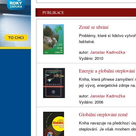
PUBLIKACE
Země se ubrání
Problémy, které si lidstvo vytvo
řešitelné.
autor:
Jaroslav Kadrnožka
Vydáno:
2010
Energie a globální oteplování
Kniha, která přinese zamyšlení n
její vývoj, energetické zdroje na.
autor:
Jaroslav Kadrnožka
Vydáno:
2006
Globální oteplování země
Kniha navazuje na předchozí ús
oteplování. Je však mnohem obsá