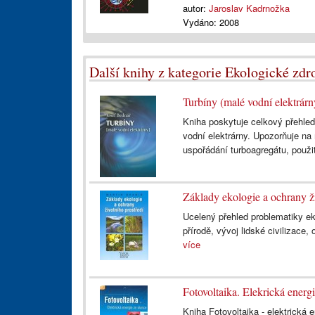
autor:
Jaroslav Kadrnožka
Vydáno:
2008
Další knihy z kategorie Ekologické zdr
Turbíny (malé vodní elektrárn
Kniha poskytuje celkový přehled
vodní elektrárny. Upozorňuje na 
uspořádání turboagregátu, použit
Základy ekologie a ochrany ži
Ucelený přehled problematiky e
přírodě, vývoj lidské civilizace,
více
Fotovoltaika. Elekrická energi
Kniha Fotovoltaika - elektrická 