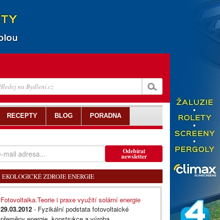
RECEPTY
BLOG
PORADNA
Odebírat
newsletter
EKOLOGICKÉ ZDROJE ENERGIE
Fotovoltaika.Teorie i praxe využití solární energie
29.03.2012
- Fyzikální podstata fotovoltaické
přeměny energie, konstrukce a výroba...