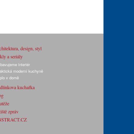
hitektura, design, styl
ly a seriály
bavujeme interiér
aktická moderní kuchyně
plo v domě
dlínkova kuchařka
og
utěže
iště zpráv
BSTRACT.CZ