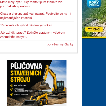
Máte malý byt? Díky těmto tipům získáte víc
použitelného prostoru
Chaty a chalupy zažívají návrat. Podívejte se na 11
nejkrásnějších interiérů
10 největších výhod hliníkových oken
Jak zařídit terasu? Začněte správným výběrem
zahradního nábytku
>> všechny články