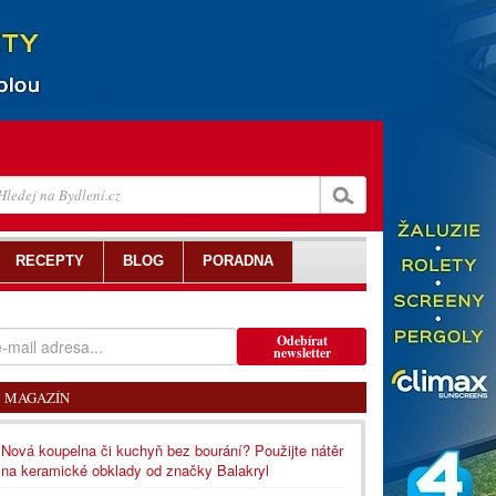
RECEPTY
BLOG
PORADNA
Odebírat
newsletter
MAGAZÍN
Nová koupelna či kuchyň bez bourání? Použijte nátěr
na keramické obklady od značky Balakryl