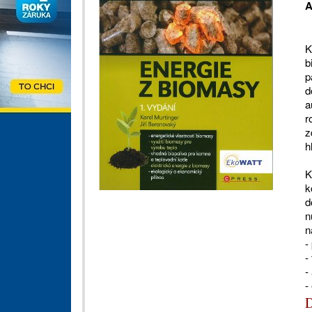
A
K
b
p
d
a
r
z
h
K
k
d
n
n
-
-
-
-
D