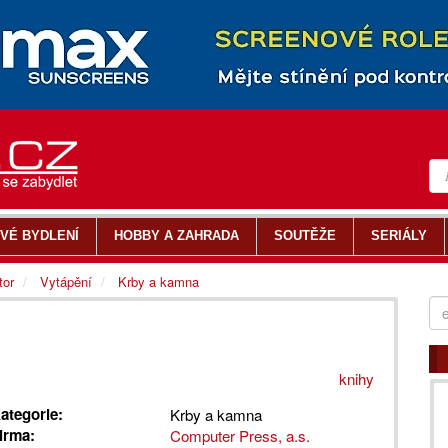
VÉ BYDLENÍ
HOBBY A ZAHRADA
SOUTĚŽE
SERIÁLY
tor
Vytápění
Krby a kamna
knihy
ategorie:
Krby a kamna
irma:
Computer Press, a.s.