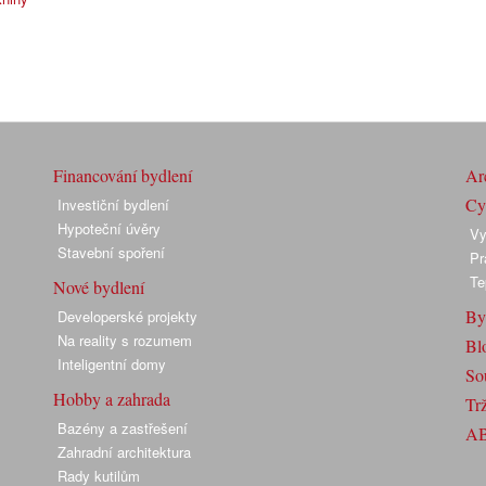
Financování bydlení
Arc
Cyk
Investiční bydlení
Hypoteční úvěry
Vy
Stavební spoření
Pr
Te
Nové bydlení
By
Developerské projekty
Na reality s rozumem
Bl
Inteligentní domy
So
Hobby a zahrada
Trž
Bazény a zastřešení
A
Zahradní architektura
Rady kutilům