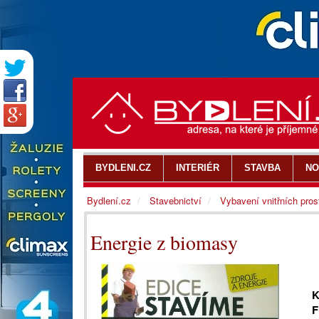
BYDLENI.CZ
INTERIÉR
STAVBA
NO
Bydlení.cz
Stavebnictví
Vybavení vnitřních pros
Energie z biomasy
K
F