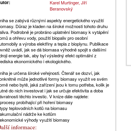
utor:
Karel Murtinger, Jiří
Beranovský
niha se zabývá různými aspekty energetického využití
iomasy. Důraz je kladen na široké možnosti tohoto druhu
aliva. Podrobně je probráno uplatnění biomasy k vytápění
omů a ohřevu vody, použití biopaliv pro osobní
utomobily a výroba elektřiny a tepla z bioplynu. Publikace
ovněž uvádí, jak se dá biomasa výhodně spojit s dalšími
droji energie tak, aby byl výsledný efekt optimální z
lediska ekonomického i ekologického.
niha je určena široké veřejnosti. Čtenář se dozví, jak
onkrétně může jednotlivé formy biomasy využít ve svém
omě nebo bytě, jaká zařízení jsou k tomu potřeba, kolik je
utné do nich investovat i jak se určuje efektivita a doba
ávratnosti těchto investic. V knize dále najdete:
 procesy probíhající při hoření biomasy
 typy teplovodních kotlů na biomasu
 akumulační nádrže ke kotlům
 ekonomické výhody využití biomasy
alší informace: