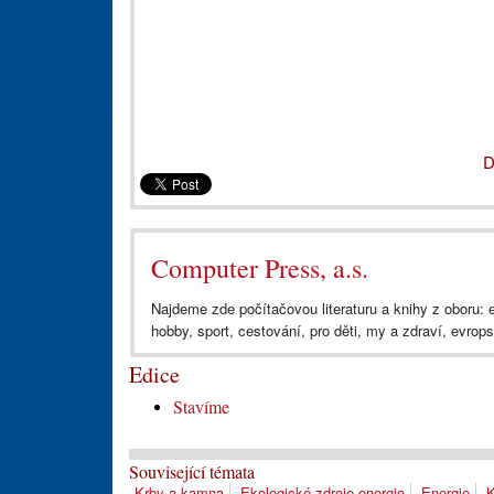
D
Computer Press, a.s.
Najdeme zde počítačovou literaturu a knihy z oboru:
hobby, sport, cestování, pro děti, my a zdraví, evrops
Edice
Stavíme
Související témata
Krby a kamna
Ekologické zdroje energie
Energie
K