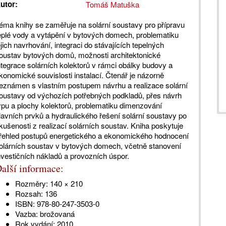
utor:
Tomáš Matuška
éma knihy se zaměřuje na solární soustavy pro přípravu
eplé vody a vytápění v bytových domech, problematiku
ejich navrhování, integraci do stávajících tepelných
oustav bytových domů, možnosti architektonické
ntegrace solárních kolektorů v rámci obálky budovy a
konomické souvislosti instalací. Čtenář je názorně
eznámen s vlastním postupem návrhu a realizace solární
oustavy od výchozích potřebných podkladů, přes návrh
ypu a plochy kolektorů, problematiku dimenzování
lavních prvků a hydraulického řešení solární soustavy po
kušenosti z realizací solárních soustav. Kniha poskytuje
řehled postupů energetického a ekonomického hodnocení
olárních soustav v bytových domech, včetně stanovení
nvestičních nákladů a provozních úspor.
alší informace:
Rozměry:
140 × 210
Rozsah:
136
ISBN:
978-80-247-3503-0
Vazba:
brožovaná
Rok vydání:
2010