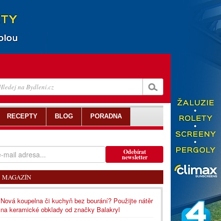
RECEPTY
BLOG
PORADNA
Odebírat
newsletter
MAGAZÍN
Nová koupelna či kuchyň bez bourání? Použijte nátěr
na keramické obklady od značky Balakryl