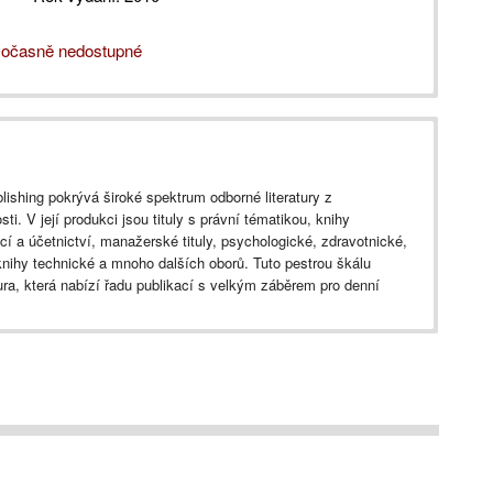
očasně nedostupné
shing pokrývá široké spektrum odborné literatury z
sti. V její produkci jsou tituly s právní tématikou, knihy
ncí a účetnictví, manažerské tituly, psychologické, zdravotnické,
knihy technické a mnoho dalších oborů. Tuto pestrou škálu
tura, která nabízí řadu publikací s velkým záběrem pro denní