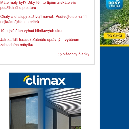
Máte malý byt? Díky těmto tipům získáte víc
použitelného prostoru
Chaty a chalupy zažívají návrat. Podívejte se na 11
nejkrásnějších interiérů
10 největších výhod hliníkových oken
Jak zařídit terasu? Začněte správným výběrem
zahradního nábytku
>> všechny články