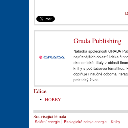
D
Grada Publishing
Nabídka společnosti GRADA Publi
nejrůznějších oblastí lidské činno
ekonomické, tituly z oblasti fina
knihy s počítačovou tématikou, 
doplňuje i naučně odborná litera
praktický život.
Edice
HOBBY
Související témata
Solární energie
Ekologické zdroje energie
Knihy