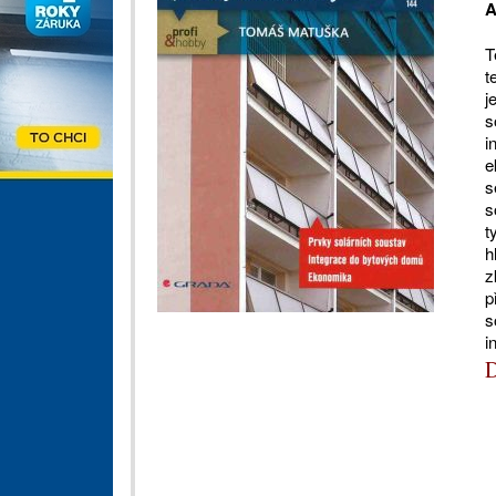
A
T
t
j
s
i
e
s
s
t
h
z
p
s
i
D