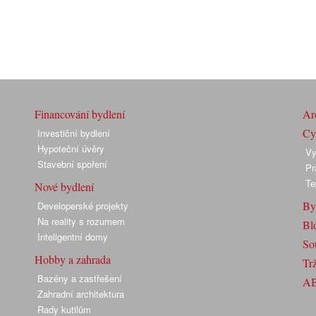
Financování bydlení
Arc
Cyk
Investiční bydlení
Hypoteční úvěry
Vy
Stavební spoření
Pr
Te
Nové bydlení
By
Developerské projekty
Na reality s rozumem
Bl
Inteligentní domy
So
Hobby a zahrada
Trž
Bazény a zastřešení
A
Zahradní architektura
Rady kutilům