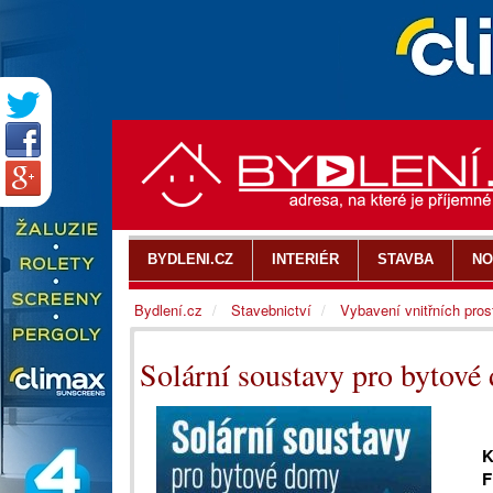
BYDLENI.CZ
INTERIÉR
STAVBA
NO
Bydlení.cz
Stavebnictví
Vybavení vnitřních pros
Solární soustavy pro bytové
K
F