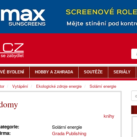
VÉ BYDLENÍ
HOBBY A ZAHRADA
SOUTĚŽE
SERIÁLY
tor
Vytápění
Ekologické zdroje energie
Solární energie
 domy
knihy
ategorie:
Solární energie
irma:
Grada Publishing