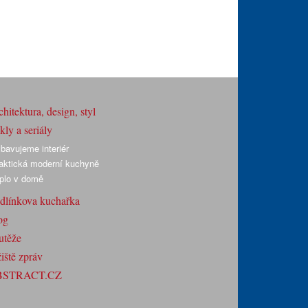
hitektura, design, styl
ly a seriály
bavujeme interiér
aktická moderní kuchyně
plo v domě
dlínkova kuchařka
og
utěže
iště zpráv
BSTRACT.CZ