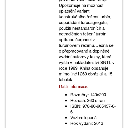
Upozorňuje na možnosti
uplatnění variant
konstrukčního řešení turbín,
uspořádání turboagregátu,
použití nestandardních a
netradičních řešení turbín i
aplikace čerpadel v
turbínovém režimu. Jedná se
o přepracované a doplněné
vydání autorovy knihy, která
vyšla v nakladatelství SNTL v
roce 1989. Kniha obsahuje
mimo jiné i 260 obrázků a 15
tabulek.
Další informace:
Rozměry:
140x200
Rozsah:
360 stran
ISBN:
978-80-905437-0-
6
Vazba:
lepená
Rok vydání:
2013