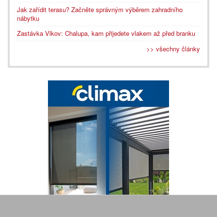
Jak zařídit terasu? Začněte správným výběrem zahradního
nábytku
Zastávka Vlkov: Chalupa, kam přijedete vlakem až před branku
>> všechny články