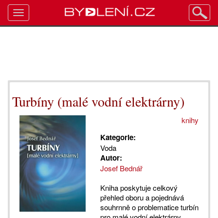
Toggle
navigation
Turbíny (malé vodní elektrárny)
knihy
Kategorie:
Voda
Autor:
Josef Bednář
Kniha poskytuje celkový
přehled oboru a pojednává
souhrnně o problematice turbín
pro malé vodní elektrárny.