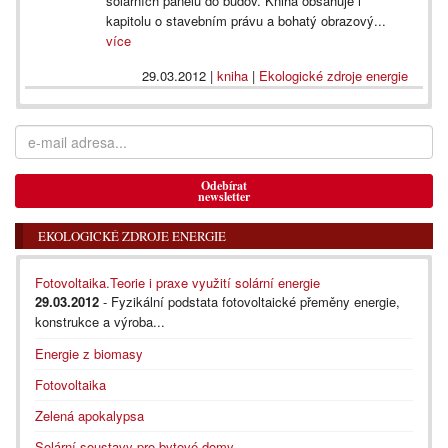
solárních panelů do budov. Kniha obsahuje i
kapitolu o stavebním právu a bohatý obrazový...
více
29.03.2012
|
kniha
|
Ekologické zdroje energie
Odebírat
newsletter
EKOLOGICKÉ ZDROJE ENERGIE
Fotovoltaika.Teorie i praxe využití solární energie
29.03.2012
- Fyzikální podstata fotovoltaické přeměny energie,
konstrukce a výroba...
Energie z biomasy
Fotovoltaika
Zelená apokalypsa
Solární soustavy pro bytové domy