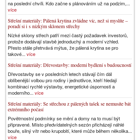
na poslední chvíli. Kdo začne s plánováním už na podzim,...
více
Střešní materiály: Pálená krytina zvládne víc, než si myslíte –
poradí si i s nízkým sklonem střechy
Nízké sklony střech patří mezi častý požadavek investorů,
protože dodávají stavbě jednoduchý a moderní vzhled.
Přesto stále přetrvává mýtus, že pálená krytina se pro
takové...
více
Střešní materiály: Dřevostavby: moderní bydlení s budoucností
Dřevostavby se v posledních letech stávají čím dál
oblíbenější volbou pro rodiny i jednotlivce, kteří hledají
kombinaci rychlé výstavby, energetické úspornosti a
moderního...
více
Střešní materiály: Se střechou z pálených tašek se nemusíte bát
extrémního počasí
Povětrnostní podmínky se mění a domy na to musí být
připravené. Místo předvídatelných sezón přicházejí náhlé
bouře, silný vítr nebo krupobití, které může během několika...
více