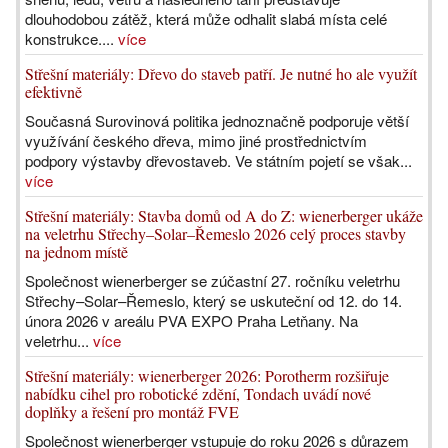
dlouhodobou zátěž, která může odhalit slabá místa celé
konstrukce....
více
Střešní materiály: Dřevo do staveb patří. Je nutné ho ale využít
efektivně
Současná Surovinová politika jednoznačně podporuje větší
využívání českého dřeva, mimo jiné prostřednictvím
podpory výstavby dřevostaveb. Ve státním pojetí se však...
více
Střešní materiály: Stavba domů od A do Z: wienerberger ukáže
na veletrhu Střechy–Solar–Řemeslo 2026 celý proces stavby
na jednom místě
Společnost wienerberger se zúčastní 27. ročníku veletrhu
Střechy–Solar–Řemeslo, který se uskuteční od 12. do 14.
února 2026 v areálu PVA EXPO Praha Letňany. Na
veletrhu...
více
Střešní materiály: wienerberger 2026: Porotherm rozšiřuje
nabídku cihel pro robotické zdění, Tondach uvádí nové
doplňky a řešení pro montáž FVE
Společnost wienerberger vstupuje do roku 2026 s důrazem