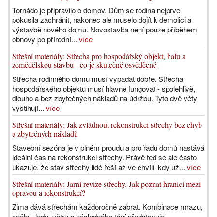
Tornádo je připravilo o domov. Dům se rodina nejprve
pokusila zachránit, nakonec ale muselo dojít k demolici a
výstavbě nového domu. Novostavba není pouze příběhem
obnovy po přírodní...
více
Střešní materiály: Střecha pro hospodářský objekt, halu a
zemědělskou stavbu - co je skutečně osvědčené
Střecha rodinného domu musí vypadat dobře. Střecha
hospodářského objektu musí hlavně fungovat - spolehlivě,
dlouho a bez zbytečných nákladů na údržbu. Tyto dvě věty
vystihují...
více
Střešní materiály: Jak zvládnout rekonstrukci střechy bez chyb
a zbytečných nákladů
Stavební sezóna je v plném proudu a pro řadu domů nastává
ideální čas na rekonstrukci střechy. Právě teď se ale často
ukazuje, že stav střechy lidé řeší až ve chvíli, kdy už...
více
Střešní materiály: Jarní revize střechy. Jak poznat hranici mezi
opravou a rekonstrukcí?
Zima dává střechám každoročně zabrat. Kombinace mrazu,
sněhu, ledu, větru a následného tání představuje