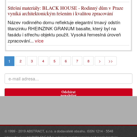
Střešní materiály: BLACK HOUSE - Rodinný dům v Praze
vyniká architektonickým řešením i kvalitou zpracování
Název rodinného domu reflektuje elegantní tmavý odstín
titanzinku RHEINZINK GRANUM basalte, který byl na
fasádu i střechu objektu použit. Vysoká řemeslná úroveň
zpracování...
více
1
2
3
4
5
6
7
8
>
>>
Odebírat
newsletter
© 1999 - 2019 ABSTRACT, s.r.o. a dodavatelé obsahu. ISSN 1214 - 5548