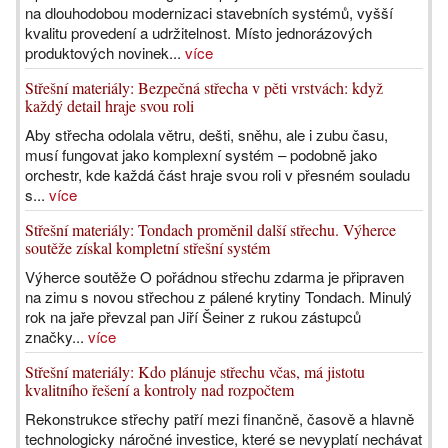
na dlouhodobou modernizaci stavebních systémů, vyšší
kvalitu provedení a udržitelnost. Místo jednorázových
produktových novinek...
více
Střešní materiály: Bezpečná střecha v pěti vrstvách: když
každý detail hraje svou roli
Aby střecha odolala větru, dešti, sněhu, ale i zubu času,
musí fungovat jako komplexní systém – podobně jako
orchestr, kde každá část hraje svou roli v přesném souladu
s...
více
Střešní materiály: Tondach proměnil další střechu. Výherce
soutěže získal kompletní střešní systém
Výherce soutěže O pořádnou střechu zdarma je připraven
na zimu s novou střechou z pálené krytiny Tondach. Minulý
rok na jaře převzal pan Jiří Šeiner z rukou zástupců
značky...
více
Střešní materiály: Kdo plánuje střechu včas, má jistotu
kvalitního řešení a kontroly nad rozpočtem
Rekonstrukce střechy patří mezi finančně, časově a hlavně
technologicky náročné investice, které se nevyplatí nechávat