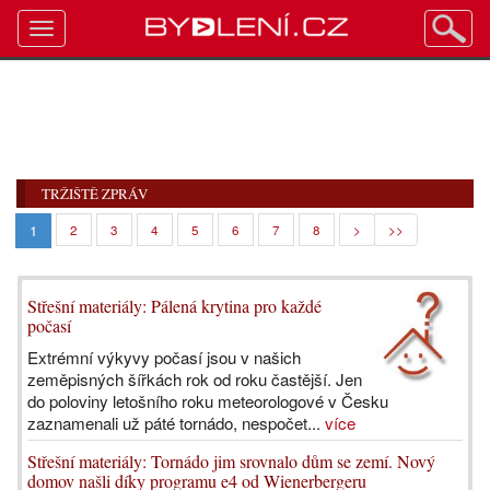
Toggle
navigation
TRŽIŠTĚ ZPRÁV
1
2
3
4
5
6
7
8
>
>>
Střešní materiály: Pálená krytina pro každé
počasí
Extrémní výkyvy počasí jsou v našich
zeměpisných šířkách rok od roku častější. Jen
do poloviny letošního roku meteorologové v Česku
zaznamenali už páté tornádo, nespočet...
více
Střešní materiály: Tornádo jim srovnalo dům se zemí. Nový
domov našli díky programu e4 od Wienerbergeru