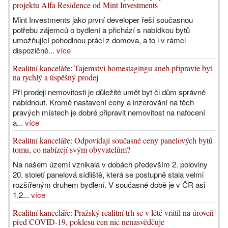
projektu Alfa Residence od Mint Investments
Mint Investments jako první developer řeší současnou
potřebu zájemců o bydlení a přichází s nabídkou bytů
umožňující pohodlnou práci z domova, a to i v rámci
dispozičně...
více
Realitní kanceláře: Tajemství homestagingu aneb připravte byt
na rychlý a úspěšný prodej
Při prodeji nemovitosti je důležité umět byt či dům správně
nabídnout. Kromě nastavení ceny a inzerování na těch
pravých místech je dobré připravit nemovitost na nafocení
a...
více
Realitní kanceláře: Odpovídají současné ceny panelových bytů
tomu, co nabízejí svým obyvatelům?
Na našem území vznikala v dobách především 2. poloviny
20. století panelová sídliště, která se postupně stala velmi
rozšířeným druhem bydlení. V současné době je v ČR asi
1,2...
více
Realitní kanceláře: Pražský realitní trh se v létě vrátil na úroveň
před COVID-19, poklesu cen nic nenasvědčuje