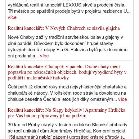
vyhlášená realitní kancelář LEXXUS skvělá prodejní čísla.
Tři měsíce po spuštění prodeje bytů v projektu rezidence U...
více
Realitní kanceláře: V Nových Chabrech se slavila glajcha
Nové Chabry zažily tradiční stavitelskou oslavu glajchy v
plné parádě. Důvodem bylo dokončení hrubé stavby
bytových domů z etapy F a G. Polovina bytů je k dnešnímu
dni prodaná a...
více
Realitní kanceláře: Chalupáři v panelu. Drahé chaty mění
poptávku po rekreačních objektech, bodují vybydlené byty v
podhůří i maloměstské řadovky
Češi patří již dlouhé roky mezi nejvyhlášenější chatařské a
chalupářské národy. V loňském roce strávila dovolenou na
chalupě desetina Čechů a letos jich díky omezeným...
více
Realitní kanceláře: Na Slapy kdykoliv! Apartmány Hrdlička
pro Vás budou připraveny již na podzim
30 km od Prahy ukrytý v lesích nedaleko Slapské přehrady
se rodí unikátní dům Apartmány Hrdlička. Komorní projekt
15ti apartmánů nabízí zázemí uprostřed krásné přírody s...