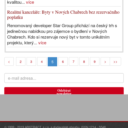
kvalitou...
více
Realitní kanceláře: Byty v Nových Chabrech bez rezervačního
poplatku
Renomovaný developer Star Group přichází na český trh s
jedinečnou nabídkou pro zájemce o bydlení v Nových
Chabrech. Kdo si rezervuje nový byt v tomto unikátním
projektu, který...
více
5
<
2
3
4
6
7
8
9
>
>>
Odebírat
newsletter
© 1999 - 2019 ABSTRACT, s.r.o. a dodavatelé obsahu. ISSN 1214 - 5548