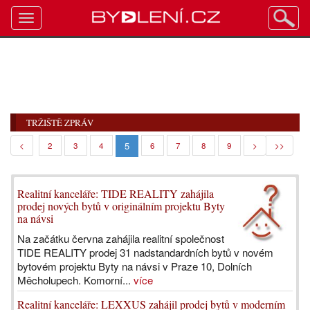
Toggle
navigation
TRŽIŠTĚ ZPRÁV
5
<
2
3
4
6
7
8
9
>
>>
Realitní kanceláře: TIDE REALITY zahájila
prodej nových bytů v originálním projektu Byty
na návsi
Na začátku června zahájila realitní společnost
TIDE REALITY prodej 31 nadstandardních bytů v novém
bytovém projektu Byty na návsi v Praze 10, Dolních
Měcholupech. Komorní...
více
Realitní kanceláře: LEXXUS zahájil prodej bytů v moderním