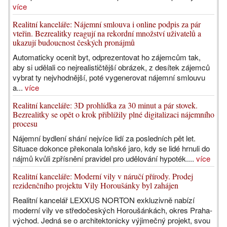
více
Realitní kanceláře: Nájemní smlouva i online podpis za pár
vteřin. Bezrealitky reagují na rekordní množství uživatelů a
ukazují budoucnost českých pronájmů
Automaticky ocenit byt, odprezentovat ho zájemcům tak,
aby si udělali co nejrealističtější obrázek, z desítek zájemců
vybrat ty nejvhodnější, poté vygenerovat nájemní smlouvu
a...
více
Realitní kanceláře: 3D prohlídka za 30 minut a pár stovek.
Bezrealitky se opět o krok přiblížily plné digitalizaci nájemního
procesu
Nájemní bydlení shání nejvíce lidí za posledních pět let.
Situace dokonce překonala loňské jaro, kdy se lidé hrnuli do
nájmů kvůli zpřísnění pravidel pro udělování hypoték....
více
Realitní kanceláře: Moderní vily v náručí přírody. Prodej
rezidenčního projektu Vily Horoušánky byl zahájen
Realitní kancelář LEXXUS NORTON exkluzivně nabízí
moderní vily ve středočeských Horoušánkách, okres Praha-
východ. Jedná se o architektonicky výjimečný projekt, svou