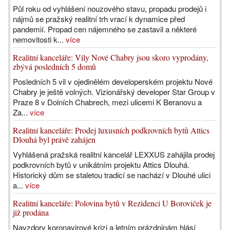
Půl roku od vyhlášení nouzového stavu, propadu prodejů i
nájmů se pražský realitní trh vrací k dynamice před
pandemií. Propad cen nájemného se zastavil a některé
nemovitosti k...
více
Realitní kanceláře: Vily Nové Chabry jsou skoro vyprodány,
zbývá posledních 5 domů
Posledních 5 vil v ojedinělém developerském projektu Nové
Chabry je ještě volných. Vizionářský developer Star Group v
Praze 8 v Dolních Chabrech, mezi ulicemi K Beranovu a
Za...
více
Realitní kanceláře: Prodej luxusních podkrovních bytů Attics
Dlouhá byl právě zahájen
Vyhlášená pražská realitní kancelář LEXXUS zahájila prodej
podkrovních bytů v unikátním projektu Attics Dlouhá.
Historický dům se staletou tradicí se nachází v Dlouhé ulici
a...
více
Realitní kanceláře: Polovina bytů v Rezidenci U Boroviček je
již prodána
Navzdory koronavirové krizi a letním prázdninám hlásí