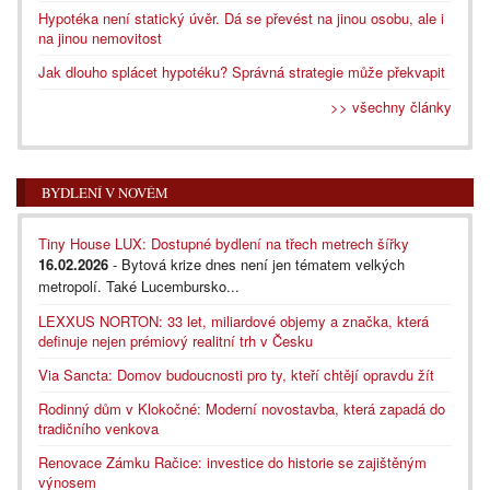
Hypotéka není statický úvěr. Dá se převést na jinou osobu, ale i
na jinou nemovitost
Jak dlouho splácet hypotéku? Správná strategie může překvapit
>> všechny články
BYDLENÍ V NOVÉM
Tiny House LUX: Dostupné bydlení na třech metrech šířky
16.02.2026
- Bytová krize dnes není jen tématem velkých
metropolí. Také Lucembursko...
LEXXUS NORTON: 33 let, miliardové objemy a značka, která
definuje nejen prémiový realitní trh v Česku
Via Sancta: Domov budoucnosti pro ty, kteří chtějí opravdu žít
Rodinný dům v Klokočné: Moderní novostavba, která zapadá do
tradičního venkova
Renovace Zámku Račice: investice do historie se zajištěným
výnosem