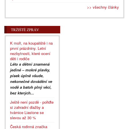
>> všechny články
TRŽIŠTĚ ZPRÁV
K moři, na koupaliště i na
první prázdniny. Letní
nezbytnosti, které ocení
děti i rodiče
Léto s dětmi znamená
jediné – mokré plavky,
písek úplně všude,
nekonečné dovádění ve
vodě a batoh plný věcí,
bez kterých...
Ještě není pozdě - pořiďte
si zahradní dlažby a
tvárnice Liastone se
slevou až 30 %
Česká rodinná značka