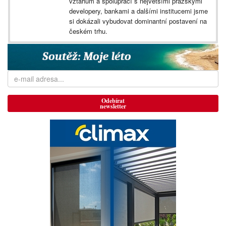
vztahům a spoluprací s největšími pražskými
developery, bankami a dalšími institucemi jsme
si dokázali vybudovat dominantní postavení na
českém trhu.
Odebírat
newsletter