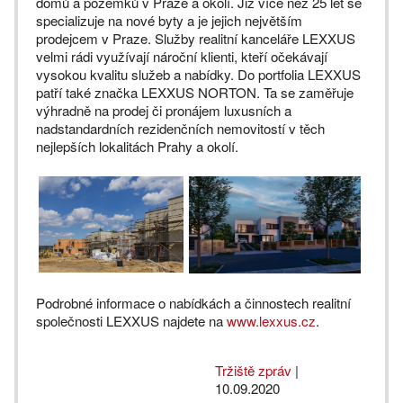
domů a pozemků v Praze a okolí. Již více než 25 let se
specializuje na nové byty a je jejich největším
prodejcem v Praze. Služby realitní kanceláře LEXXUS
velmi rádi využívají nároční klienti, kteří očekávají
vysokou kvalitu služeb a nabídky. Do portfolia LEXXUS
patří také značka LEXXUS NORTON. Ta se zaměřuje
výhradně na prodej či pronájem luxusních a
nadstandardních rezidenčních nemovitostí v těch
nejlepších lokalitách Prahy a okolí.
Podrobné informace o nabídkách a činnostech realitní
společnosti LEXXUS najdete na
www.lexxus.cz
.
Tržiště zpráv
|
10.09.2020