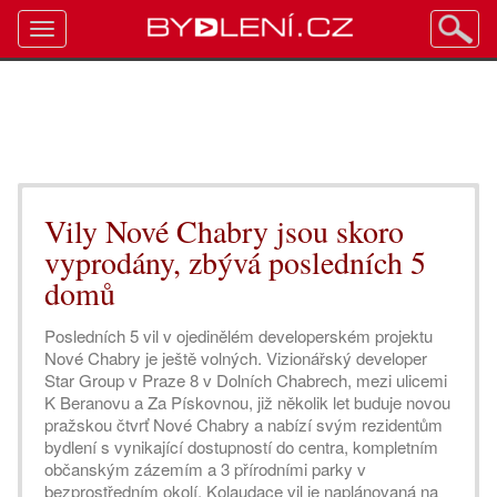
Toggle
navigation
Vily Nové Chabry jsou skoro
vyprodány, zbývá posledních 5
domů
Posledních 5 vil v ojedinělém developerském projektu
Nové Chabry je ještě volných. Vizionářský developer
Star Group v Praze 8 v Dolních Chabrech, mezi ulicemi
K Beranovu a Za Pískovnou, již několik let buduje novou
pražskou čtvrť Nové Chabry a nabízí svým rezidentům
bydlení s vynikající dostupností do centra, kompletním
občanským zázemím a 3 přírodními parky v
bezprostředním okolí. Kolaudace vil je naplánovaná na