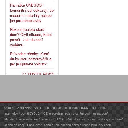
Památka UNESCO i
komunitní sál dokazují, že
moderní materiály nejsou
jen pro novostavby
Rekonstruujete starší
dům? Čtyři situace, které
prověří vaši domácí
vodárnu
Průvodce ořechy: Které
druhy jsou nejzdravější a
jak je správně vybrat?
>> všechny zprávy
© 1999 - 2019 ABSTRACT, s.r.o. a dodavatelé obsahu. ISSN 1214 - 5548
Internetový portál BYDLENÍ.CZ je zdrojem registrovaným pod mezinárodním
standardním seriálovým číslem ISSN 1214 - 5548 dodržuje právní předpisy o ochraně
osobních údajů. Publikování nebo šíření obsahu serveru nebo jakékoliv části