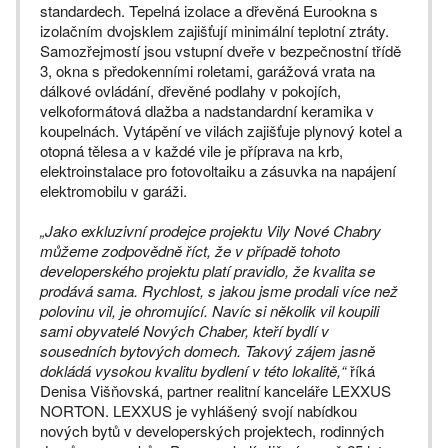
standardech. Tepelná izolace a dřevěná Eurookna s
izolačním dvojsklem zajišťují minimální teplotní ztráty.
Samozřejmostí jsou vstupní dveře v bezpečnostní třídě
3, okna s předokenními roletami, garážová vrata na
dálkové ovládání, dřevěné podlahy v pokojích,
velkoformátová dlažba a nadstandardní keramika v
koupelnách. Vytápění ve vilách zajišťuje plynový kotel a
otopná tělesa a v každé vile je příprava na krb,
elektroinstalace pro fotovoltaiku a zásuvka na napájení
elektromobilu v garáži.
„Jako exkluzivní prodejce projektu Vily Nové Chabry
můžeme zodpovědně říct, že v případě tohoto
developerského projektu platí pravidlo, že kvalita se
prodává sama. Rychlost, s jakou jsme prodali více než
polovinu vil, je ohromující. Navíc si několik vil koupili
sami obyvatelé Nových Chaber, kteří bydlí v
sousedních bytových domech. Takový zájem jasně
dokládá vysokou kvalitu bydlení v této lokalitě,“
říká
Denisa Višňovská, partner realitní kanceláře LEXXUS
NORTON. LEXXUS je vyhlášený svojí nabídkou
nových bytů v developerských projektech, rodinných