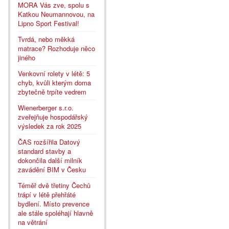
MORA Vás zve, spolu s
Katkou Neumannovou, na
Lipno Sport Festival!
Tvrdá, nebo měkká
matrace? Rozhoduje něco
jiného
Venkovní rolety v létě: 5
chyb, kvůli kterým doma
zbytečně trpíte vedrem
Wienerberger s.r.o.
zveřejňuje hospodářský
výsledek za rok 2025
ČAS rozšířila Datový
standard stavby a
dokončila další milník
zavádění BIM v Česku
Téměř dvě třetiny Čechů
trápí v létě přehřáté
bydlení. Místo prevence
ale stále spoléhají hlavně
na větrání