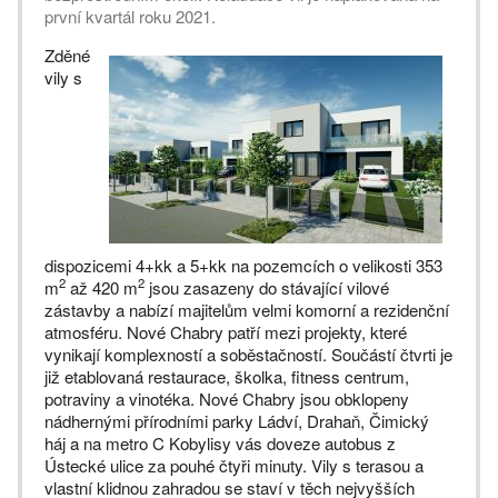
první kvartál roku 2021.
Zděné
vily s
dispozicemi 4+kk a 5+kk na pozemcích o velikosti 353
2
2
m
až 420 m
jsou zasazeny do stávající vilové
zástavby a nabízí majitelům velmi komorní a rezidenční
atmosféru. Nové Chabry patří mezi projekty, které
vynikají komplexností a soběstačností. Součástí čtvrti je
již etablovaná restaurace, školka, fitness centrum,
potraviny a vinotéka. Nové Chabry jsou obklopeny
nádhernými přírodními parky Ládví, Drahaň, Čimický
háj a na metro C Kobylisy vás doveze autobus z
Ústecké ulice za pouhé čtyři minuty. Vily s terasou a
vlastní klidnou zahradou se staví v těch nejvyšších