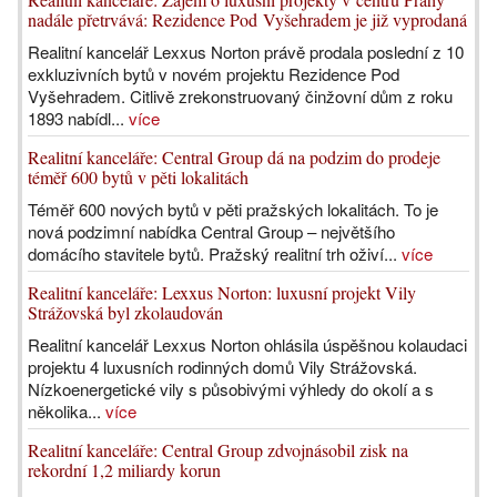
nadále přetrvává: Rezidence Pod Vyšehradem je již vyprodaná
Realitní kancelář Lexxus Norton právě prodala poslední z 10
exkluzivních bytů v novém projektu Rezidence Pod
Vyšehradem. Citlivě zrekonstruovaný činžovní dům z roku
1893 nabídl...
více
Realitní kanceláře: Central Group dá na podzim do prodeje
téměř 600 bytů v pěti lokalitách
Téměř 600 nových bytů v pěti pražských lokalitách. To je
nová podzimní nabídka Central Group – největšího
domácího stavitele bytů. Pražský realitní trh oživí...
více
Realitní kanceláře: Lexxus Norton: luxusní projekt Vily
Strážovská byl zkolaudován
Realitní kancelář Lexxus Norton ohlásila úspěšnou kolaudaci
projektu 4 luxusních rodinných domů Vily Strážovská.
Nízkoenergetické vily s působivými výhledy do okolí a s
několika...
více
Realitní kanceláře: Central Group zdvojnásobil zisk na
rekordní 1,2 miliardy korun