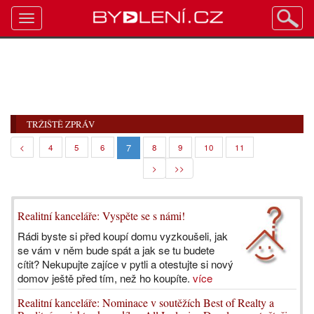
Toggle
navigation
TRŽIŠTĚ ZPRÁV
7
<
4
5
6
8
9
10
11
>
>>
Realitní kanceláře: Vyspěte se s námi!
Rádi byste si před koupí domu vyzkoušeli, jak
se vám v něm bude spát a jak se tu budete
cítit? Nekupujte zajíce v pytli a otestujte si nový
domov ještě před tím, než ho koupíte.
více
Realitní kanceláře: Nominace v soutěžích Best of Realty a