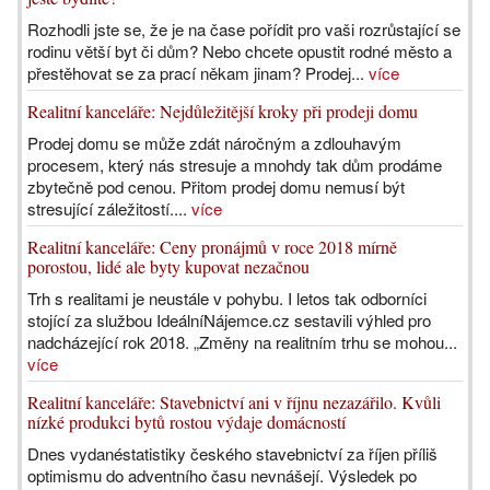
Rozhodli jste se, že je na čase pořídit pro vaši rozrůstající se
rodinu větší byt či dům? Nebo chcete opustit rodné město a
přestěhovat se za prací někam jinam? Prodej...
více
Realitní kanceláře: Nejdůležitější kroky při prodeji domu
Prodej domu se může zdát náročným a zdlouhavým
procesem, který nás stresuje a mnohdy tak dům prodáme
zbytečně pod cenou. Přitom prodej domu nemusí být
stresující záležitostí....
více
Realitní kanceláře: Ceny pronájmů v roce 2018 mírně
porostou, lidé ale byty kupovat nezačnou
Trh s realitami je neustále v pohybu. I letos tak odborníci
stojící za službou IdeálníNájemce.cz sestavili výhled pro
nadcházející rok 2018. „Změny na realitním trhu se mohou...
více
Realitní kanceláře: Stavebnictví ani v říjnu nezazářilo. Kvůli
nízké produkci bytů rostou výdaje domácností
Dnes vydanéstatistiky českého stavebnictví za říjen příliš
optimismu do adventního času nevnášejí. Výsledek po