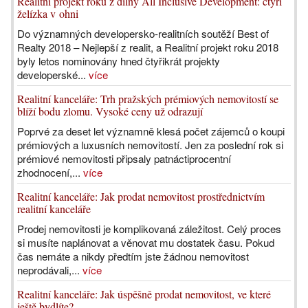
Realitní projekt roku z dílny All Inclusive Development: čtyři
želízka v ohni
Do významných developersko-realitních soutěží Best of
Realty 2018 – Nejlepší z realit, a Realitní projekt roku 2018
byly letos nominovány hned čtyřikrát projekty
developerské...
více
Realitní kanceláře: Trh pražských prémiových nemovitostí se
blíží bodu zlomu. Vysoké ceny už odrazují
Poprvé za deset let významně klesá počet zájemců o koupi
prémiových a luxusních nemovitostí. Jen za poslední rok si
prémiové nemovitosti připsaly patnáctiprocentní
zhodnocení,...
více
Realitní kanceláře: Jak prodat nemovitost prostřednictvím
realitní kanceláře
Prodej nemovitosti je komplikovaná záležitost. Celý proces
si musíte naplánovat a věnovat mu dostatek času. Pokud
čas nemáte a nikdy předtím jste žádnou nemovitost
neprodávali,...
více
Realitní kanceláře: Jak úspěšně prodat nemovitost, ve které
ještě bydlíte?