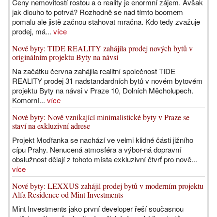
Ceny nemovitostí rostou a o reality je enormní zájem. Avšak
jak dlouho to potrvá? Rozhodně se nad tímto boomem
pomalu ale jistě začnou stahovat mračna. Kdo tedy zvažuje
prodej, má...
více
Nové byty: TIDE REALITY zahájila prodej nových bytů v
originálním projektu Byty na návsi
Na začátku června zahájila realitní společnost TIDE
REALITY prodej 31 nadstandardních bytů v novém bytovém
projektu Byty na návsi v Praze 10, Dolních Měcholupech.
Komorní...
více
Nové byty: Nově vznikající minimalistické byty v Praze se
staví na exkluzivní adrese
Projekt Modřanka se nachází ve velmi klidné části jižního
cípu Prahy. Nenucená atmosféra a výbor-ná dopravní
obslužnost dělají z tohoto místa exkluzivní čtvrť pro nově...
více
Nové byty: LEXXUS zahájil prodej bytů v moderním projektu
Alfa Residence od Mint Investments
Mint Investments jako první developer řeší současnou