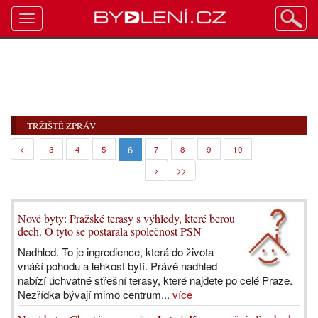
Toggle
navigation
TRŽIŠTĚ ZPRÁV
6
<
3
4
5
7
8
9
10
>
>>
Nové byty: Pražské terasy s výhledy, které berou
dech. O tyto se postarala společnost PSN
Nadhled. To je ingredience, která do života
vnáší pohodu a lehkost bytí. Právě nadhled
nabízí úchvatné střešní terasy, které najdete po celé Praze.
Nezřídka bývají mimo centrum...
více