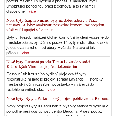
potřebu zájemců o bydlení a přichází s nabídkou bytů
umožňující pohodlnou práci z domova, a to i v rámci
dispozičně...
více
Nové byty: Zájem o menší byty na dobré adrese v Praze
neustává. A když atraktivitu pozvedne komorní ráz projektu,
zůstávají kupující stále při chuti
Byty u Hvězdy nabízejí klidné, komfortní bydlení vsazené do
městské zástavby. Dům s pouze 14 byty v ulici Stochovská
je doslova za rohem od obory Hvězda. Na své si tak
přijdou...
více
Nové byty: Luxusní projekt Terasa Lavande v srdci
Královských Vinohrad je před dokončením
Rostoucí trh luxusního bydlení přeje odvážným
rekonstrukcím jako je projekt Terasa Lavande. Historický
měšťanský dům rozšiřuje novostavba vytvářející do
rozlehlého vnitrobloku...
více
Nové byty: Byty u Parku – nový projekt poblíž centra Berouna
Nový projekt Byty u Parku nabízí vysoký standard bydlení v
pohodlné pěší dostupnosti centra Berouna. V šestipodlažním