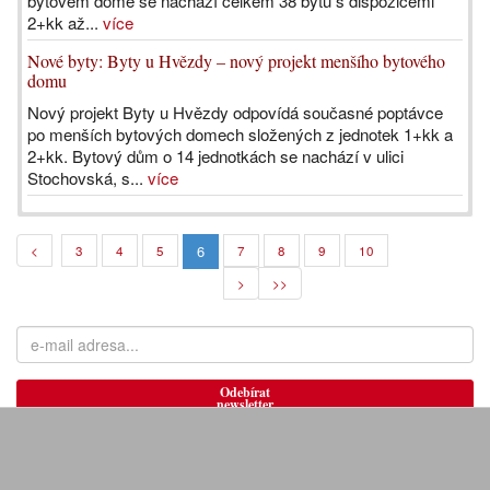
bytovém domě se nachází celkem 38 bytů s dispozicemi
2+kk až...
více
Nové byty: Byty u Hvězdy – nový projekt menšího bytového
domu
Nový projekt Byty u Hvězdy odpovídá současné poptávce
po menších bytových domech složených z jednotek 1+kk a
2+kk. Bytový dům o 14 jednotkách se nachází v ulici
Stochovská, s...
více
6
<
3
4
5
7
8
9
10
>
>>
Odebírat
newsletter