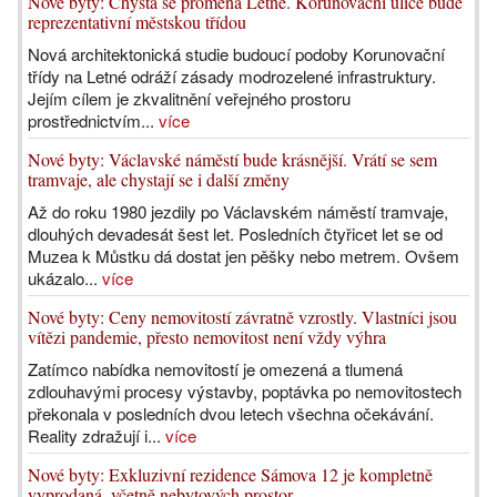
Nové byty: Chystá se proměna Letné. Korunovační ulice bude
reprezentativní městskou třídou
Nová architektonická studie budoucí podoby Korunovační
třídy na Letné odráží zásady modrozelené infrastruktury.
Jejím cílem je zkvalitnění veřejného prostoru
prostřednictvím...
více
Nové byty: Václavské náměstí bude krásnější. Vrátí se sem
tramvaje, ale chystají se i další změny
Až do roku 1980 jezdily po Václavském náměstí tramvaje,
dlouhých devadesát šest let. Posledních čtyřicet let se od
Muzea k Můstku dá dostat jen pěšky nebo metrem. Ovšem
ukázalo...
více
Nové byty: Ceny nemovitostí závratně vzrostly. Vlastníci jsou
vítězi pandemie, přesto nemovitost není vždy výhra
Zatímco nabídka nemovitostí je omezená a tlumená
zdlouhavými procesy výstavby, poptávka po nemovitostech
překonala v posledních dvou letech všechna očekávání.
Reality zdražují i...
více
Nové byty: Exkluzivní rezidence Sámova 12 je kompletně
vyprodaná, včetně nebytových prostor