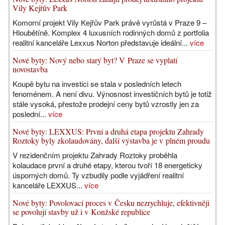
Vily Kejřův Park
Komorní projekt Vily Kejřův Park právě vyrůstá v Praze 9 –
Hloubětíně. Komplex 4 luxusních rodinných domů z portfolia
realitní kanceláře Lexxus Norton představuje ideální...
více
Nové byty: Nový nebo starý byt? V Praze se vyplatí
novostavba
Koupě bytu na investici se stala v posledních letech
fenoménem. A není divu. Výnosnost investičních bytů je totiž
stále vysoká, přestože prodejní ceny bytů vzrostly jen za
poslední...
více
Nové byty: LEXXUS: První a druhá etapa projektu Zahrady
Roztoky byly zkolaudovány, další výstavba je v plném proudu
V rezidenčním projektu Zahrady Roztoky proběhla
kolaudace první a druhé etapy, kterou tvoří 18 energeticky
úsporných domů. Ty vzbudily podle vyjádření realitní
kanceláře LEXXUS...
více
Nové byty: Povolovací proces v Česku nezrychluje, efektivněji
se povolují stavby už i v Konžské republice