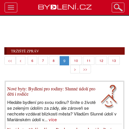
Toggle
navigation
TRŽIŠTĚ ZPRÁV
9
<<
<
6
7
8
10
11
12
13
>
>>
Nové byty: Bydlení pro rodiny: Slunné údolí pro
děti i rodiče
Hledáte bydlení pro svou rodinu? Sníte o životě
se zeleným údolím za zády, ale zároveň se
nechcete vzdávat blízkosti města? Viladům Slunné údolí v
Mariánském údolí v...
více