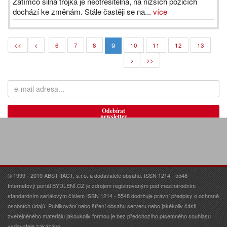
Zatímco silná trojka je neotřesitelná, na nižších pozicích
dochází ke změnám. Stále častěji se na...
více
9
<<
<
6
7
8
10
11
12
13
>
>>
Odebírat
newsletter
© 1999 - 2019 ABSTRACT, s.r.o. a dodavatelé obsahu. ISSN 1214 - 5548
Internetový portál BYDLENÍ.CZ je zdrojem registrovaným pod mezinárodním
standardním seriálovým číslem ISSN 1214 - 5548 dodržuje právní předpisy o ochraně
osobních údajů. Publikování nebo šíření obsahu serveru nebo jakékoliv části
zveřejněného materiálu jakoukoliv formou je bez předchozího písemného souhlasu
vydavatele zakázáno.