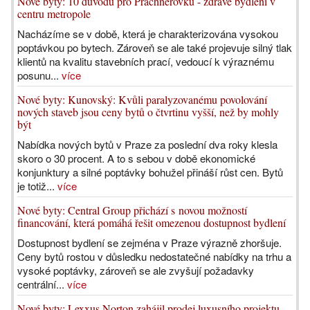
Nové byty: 10 důvodů pro Prachnerovku - zdravé bydlení v
centru metropole
Nacházíme se v době, která je charakterizována vysokou
poptávkou po bytech. Zároveň se ale také projevuje silný tlak
klientů na kvalitu stavebních prací, vedoucí k výraznému
posunu...
více
Nové byty: Kunovský: Kvůli paralyzovanému povolování
nových staveb jsou ceny bytů o čtvrtinu vyšší, než by mohly
být
Nabídka nových bytů v Praze za poslední dva roky klesla
skoro o 30 procent. A to s sebou v době ekonomické
konjunktury a silné poptávky bohužel přináší růst cen. Bytů
je totiž...
více
Nové byty: Central Group přichází s novou možností
financování, která pomáhá řešit omezenou dostupnost bydlení
Dostupnost bydlení se zejména v Praze výrazně zhoršuje.
Ceny bytů rostou v důsledku nedostatečné nabídky na trhu a
vysoké poptávky, zároveň se ale zvyšují požadavky
centrální...
více
Nové byty: Lexxus Norton zahájil prodej luxusního projektu