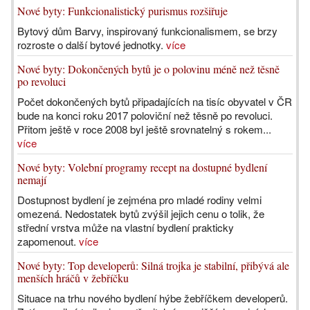
Nové byty: Funkcionalistický purismus rozšiřuje
Bytový dům Barvy, inspirovaný funkcionalismem, se brzy
rozroste o další bytové jednotky.
více
Nové byty: Dokončených bytů je o polovinu méně než těsně
po revoluci
Počet dokončených bytů připadajících na tisíc obyvatel v ČR
bude na konci roku 2017 poloviční než těsně po revoluci.
Přitom ještě v roce 2008 byl ještě srovnatelný s rokem...
více
Nové byty: Volební programy recept na dostupné bydlení
nemají
Dostupnost bydlení je zejména pro mladé rodiny velmi
omezená. Nedostatek bytů zvýšil jejich cenu o tolik, že
střední vrstva může na vlastní bydlení prakticky
zapomenout.
více
Nové byty: Top developerů: Silná trojka je stabilní, přibývá ale
menších hráčů v žebříčku
Situace na trhu nového bydlení hýbe žebříčkem developerů.