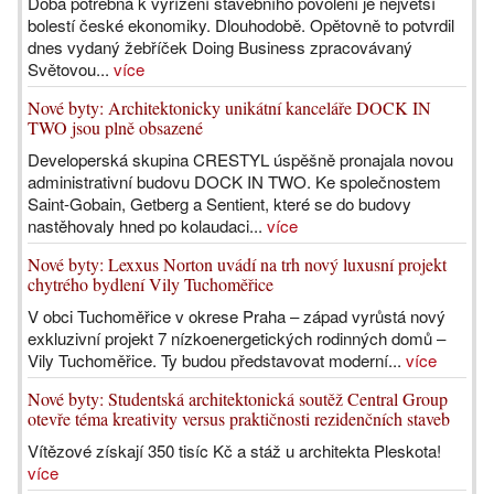
Doba potřebná k vyřízení stavebního povolení je největší
bolestí české ekonomiky. Dlouhodobě. Opětovně to potvrdil
dnes vydaný žebříček Doing Business zpracovávaný
Světovou...
více
Nové byty: Architektonicky unikátní kanceláře DOCK IN
TWO jsou plně obsazené
Developerská skupina CRESTYL úspěšně pronajala novou
administrativní budovu DOCK IN TWO. Ke společnostem
Saint-Gobain, Getberg a Sentient, které se do budovy
nastěhovaly hned po kolaudaci...
více
Nové byty: Lexxus Norton uvádí na trh nový luxusní projekt
chytrého bydlení Vily Tuchoměřice
V obci Tuchoměřice v okrese Praha – západ vyrůstá nový
exkluzivní projekt 7 nízkoenergetických rodinných domů –
Vily Tuchoměřice. Ty budou představovat moderní...
více
Nové byty: Studentská architektonická soutěž Central Group
otevře téma kreativity versus praktičnosti rezidenčních staveb
Vítězové získají 350 tisíc Kč a stáž u architekta Pleskota!
více