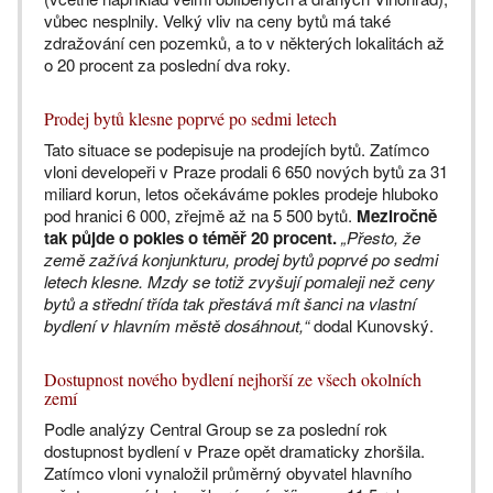
vůbec nesplnily. Velký vliv na ceny bytů má také
zdražování cen pozemků, a to v některých lokalitách až
o 20 procent za poslední dva roky.
Prodej bytů klesne poprvé po sedmi letech
Tato situace se podepisuje na prodejích bytů. Zatímco
vloni developeři v Praze prodali 6 650 nových bytů za 31
miliard korun, letos očekáváme pokles prodeje hluboko
pod hranici 6 000, zřejmě až na 5 500 bytů.
Meziročně
tak půjde o pokles o téměř 20 procent.
„Přesto, že
země zažívá konjunkturu, prodej bytů poprvé po sedmi
letech klesne. Mzdy se totiž zvyšují pomaleji než ceny
bytů a střední třída tak přestává mít šanci na vlastní
bydlení v hlavním městě dosáhnout,“
dodal Kunovský.
Dostupnost nového bydlení nejhorší ze všech okolních
zemí
Podle analýzy Central Group se za poslední rok
dostupnost bydlení v Praze opět dramaticky zhoršila.
Zatímco vloni vynaložil průměrný obyvatel hlavního