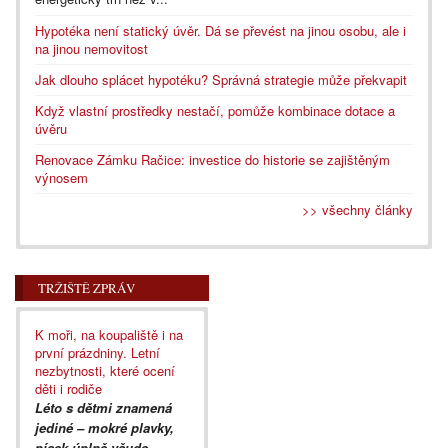
Hypotéka není statický úvěr. Dá se převést na jinou osobu, ale i
na jinou nemovitost
Jak dlouho splácet hypotéku? Správná strategie může překvapit
Když vlastní prostředky nestačí, pomůže kombinace dotace a
úvěru
Renovace Zámku Račice: investice do historie se zajištěným
výnosem
>> všechny články
TRŽIŠTĚ ZPRÁV
K moři, na koupaliště i na
první prázdniny. Letní
nezbytnosti, které ocení
děti i rodiče
Léto s dětmi znamená
jediné – mokré plavky,
písek úplně všude,