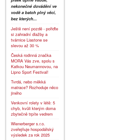
nekonečné dovádění ve
vodě a batoh plný věcí,
bez kterých...
Ještě není pozdě - pořiďte
si zahradní dlažby a
tvárnice Liastone se
slevou až 30 %
Česká rodinná značka
MORA Vás zve, spolu s
Katkou Neumannovou, na
Lipno Sport Festival!
Tvrdá, nebo měkká
matrace? Rozhoduje něco
jiného
Venkovní rolety v létě: 5
chyb, kvůli kterým doma
zbytečně trpíte vedrem
Wienerberger s.r.o.
zveřejňuje hospodářský
výsledek za rok 2025