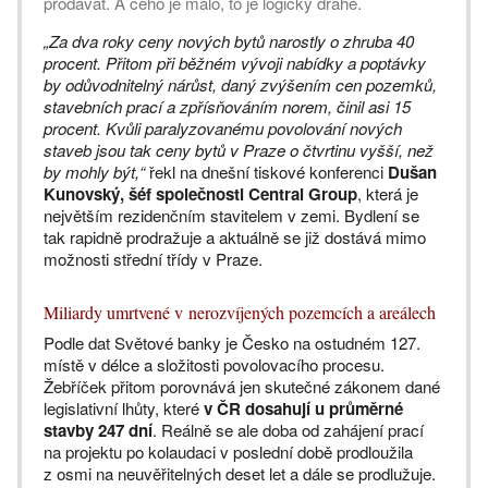
prodávat. A čeho je málo, to je logicky drahé.
„Za dva roky ceny nových bytů narostly o zhruba 40
procent. Přitom při běžném vývoji nabídky a poptávky
by odůvodnitelný nárůst, daný zvýšením cen pozemků,
stavebních prací a zpřísňováním norem, činil asi 15
procent. Kvůli paralyzovanému povolování nových
staveb jsou tak ceny bytů v Praze o čtvrtinu vyšší, než
by mohly být,“
řekl na dnešní tiskové konferenci
Dušan
Kunovský, šéf společnosti Central Group
, která je
největším rezidenčním stavitelem v zemi. Bydlení se
tak rapidně prodražuje a aktuálně se již dostává mimo
možnosti střední třídy v Praze.
Miliardy umrtvené v nerozvíjených pozemcích a areálech
Podle dat Světové banky je Česko na ostudném 127.
místě v délce a složitosti povolovacího procesu.
Žebříček přitom porovnává jen skutečné zákonem dané
legislativní lhůty, které
v ČR dosahují u průměrné
stavby 247 dní
. Reálně se ale doba od zahájení prací
na projektu po kolaudaci v poslední době prodloužila
z osmi na neuvěřitelných deset let a dále se prodlužuje.