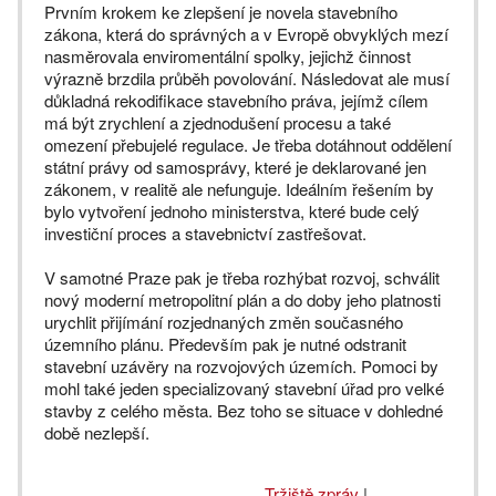
Prvním krokem ke zlepšení je novela stavebního
zákona, která do správných a v Evropě obvyklých mezí
nasměrovala enviromentální spolky, jejichž činnost
výrazně brzdila průběh povolování. Následovat ale musí
důkladná rekodifikace stavebního práva, jejímž cílem
má být zrychlení a zjednodušení procesu a také
omezení přebujelé regulace. Je třeba dotáhnout oddělení
státní právy od samosprávy, které je deklarované jen
zákonem, v realitě ale nefunguje. Ideálním řešením by
bylo vytvoření jednoho ministerstva, které bude celý
investiční proces a stavebnictví zastřešovat.
V samotné Praze pak je třeba rozhýbat rozvoj, schválit
nový moderní metropolitní plán a do doby jeho platnosti
urychlit přijímání rozjednaných změn současného
územního plánu. Především pak je nutné odstranit
stavební uzávěry na rozvojových územích. Pomoci by
mohl také jeden specializovaný stavební úřad pro velké
stavby z celého města. Bez toho se situace v dohledné
době nezlepší.
Tržiště zpráv
|