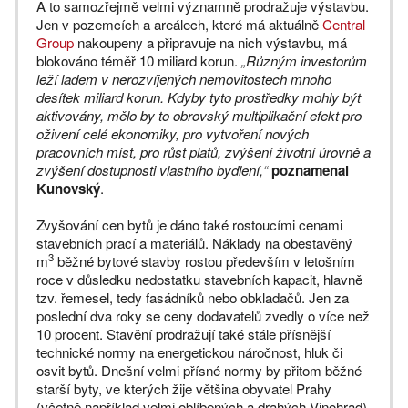
A to samozřejmě velmi významně prodražuje výstavbu.
Jen v pozemcích a areálech, které má aktuálně
Central
Group
nakoupeny a připravuje na nich výstavbu, má
blokováno téměř 10 miliard korun.
„Různým investorům
leží ladem v nerozvíjených nemovitostech mnoho
desítek miliard korun. Kdyby tyto prostředky mohly být
aktivovány, mělo by to obrovský multiplikační efekt pro
oživení celé ekonomiky, pro vytvoření nových
pracovních míst, pro růst platů, zvýšení životní úrovně a
zvýšení dostupnosti vlastního bydlení,“
poznamenal
Kunovský
.
Zvyšování cen bytů je dáno také rostoucími cenami
stavebních prací a materiálů. Náklady na obestavěný
3
m
běžné bytové stavby rostou především v letošním
roce v důsledku nedostatku stavebních kapacit, hlavně
tzv. řemesel, tedy fasádníků nebo obkladačů. Jen za
poslední dva roky se ceny dodavatelů zvedly o více než
10 procent. Stavění prodražují také stále přísnější
technické normy na energetickou náročnost, hluk či
osvit bytů. Dnešní velmi přísné normy by přitom běžné
starší byty, ve kterých žije většina obyvatel Prahy
(včetně například velmi oblíbených a drahých Vinohrad),