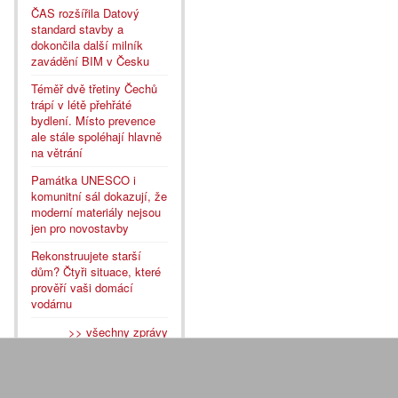
ČAS rozšířila Datový
standard stavby a
dokončila další milník
zavádění BIM v Česku
Téměř dvě třetiny Čechů
trápí v létě přehřáté
bydlení. Místo prevence
ale stále spoléhají hlavně
na větrání
Památka UNESCO i
komunitní sál dokazují, že
moderní materiály nejsou
jen pro novostavby
Rekonstruujete starší
dům? Čtyři situace, které
prověří vaši domácí
vodárnu
>> všechny zprávy