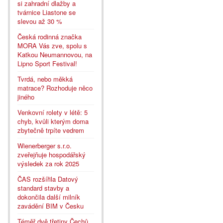
si zahradní dlažby a
tvárnice Liastone se
slevou až 30 %
Česká rodinná značka
MORA Vás zve, spolu s
Katkou Neumannovou, na
Lipno Sport Festival!
Tvrdá, nebo měkká
matrace? Rozhoduje něco
jiného
Venkovní rolety v létě: 5
chyb, kvůli kterým doma
zbytečně trpíte vedrem
Wienerberger s.r.o.
zveřejňuje hospodářský
výsledek za rok 2025
ČAS rozšířila Datový
standard stavby a
dokončila další milník
zavádění BIM v Česku
Téměř dvě třetiny Čechů