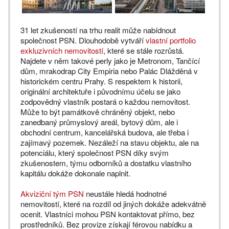
31 let zkušeností na trhu realit může nabídnout
společnost PSN. Dlouhodobě vytváří
vlastní portfolio
exkluzivních nemovitostí
, které se stále rozrůstá.
Najdete v něm takové perly jako je Metronom, Tančící
dům, mrakodrap City Empiria nebo Palác Dlážděná v
historickém centru Prahy. S respektem k historii,
originální architektuře i původnímu účelu se jako
zodpovědný vlastník postará o každou nemovitost.
Může to být památkově chráněný objekt, nebo
zanedbaný průmyslový areál, bytový dům, ale i
obchodní centrum, kancelářská budova, ale třeba i
zajímavý pozemek. Nezáleží na stavu objektu, ale na
potenciálu, který společnost PSN díky svým
zkušenostem, týmu odborníků a dostatku vlastního
kapitálu dokáže dokonale naplnit.
Akviziční tým PSN
neustále hledá hodnotné
nemovitostí, které na rozdíl od jiných dokáže adekvátně
ocenit. Vlastníci mohou PSN kontaktovat přímo, bez
prostředníků. Bez provize získají férovou nabídku a