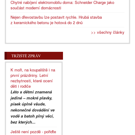
Chytré nabíjení elektromobilu doma: Schneider Charge jako
součást moderní domácnosti
Nejen dřevostavbu lze postavit rychle. Hrubá stavba
z keramického betonu je hotová do 2 dnů
>> všechny články
TRŽIŠTĚ ZPRÁV
K moři, na koupaliště i na
první prázdniny. Letní
nezbytnosti, které ocení
děti i rodiče
Léto s dětmi znamená
jediné – mokré plavky,
písek úplně všude,
nekonečné dovádění ve
vodě a batoh plný věcí,
bez kterých...
Ještě není pozdě - pořiďte