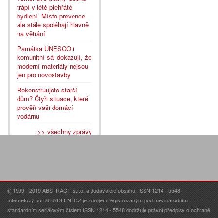
trápí v létě přehřáté
bydlení. Místo prevence
ale stále spoléhají hlavně
na větrání
Památka UNESCO i
komunitní sál dokazují, že
moderní materiály nejsou
jen pro novostavby
Rekonstruujete starší
dům? Čtyři situace, které
prověří vaši domácí
vodárnu
>> všechny zprávy
© 1999 - 2019 ABSTRACT, s.r.o. a dodavatelé obsahu. ISSN 1214 - 5548
Internetový portál BYDLENÍ.CZ je zdrojem registrovaným pod mezinárodním
standardním seriálovým číslem ISSN 1214 - 5548 dodržuje právní předpisy o ochraně