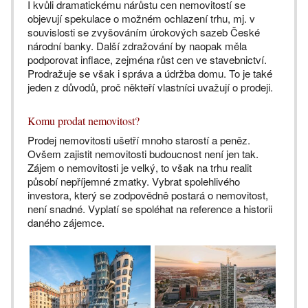
I kvůli dramatickému nárůstu cen nemovitostí se
objevují spekulace o možném ochlazení trhu, mj. v
souvislosti se zvyšováním úrokových sazeb České
národní banky. Další zdražování by naopak měla
podporovat inflace, zejména růst cen ve stavebnictví.
Prodražuje se však i správa a údržba domu. To je také
jeden z důvodů, proč někteří vlastníci uvažují o prodeji.
Komu prodat nemovitost?
Prodej nemovitosti ušetří mnoho starostí a peněz.
Ovšem zajistit nemovitosti budoucnost není jen tak.
Zájem o nemovitosti je velký, to však na trhu realit
působí nepříjemné zmatky. Vybrat spolehlivého
investora, který se zodpovědně postará o nemovitost,
není snadné. Vyplatí se spoléhat na reference a historii
daného zájemce.