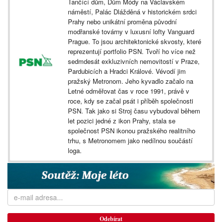
Tančící dům, Dům Módy na Václavském
náměstí, Palác Dlážděná v historickém srdci
Prahy nebo unikátní proměna původní
modřanské továrny v luxusní lofty Vanguard
Prague. To jsou architektonické skvosty, které
reprezentují portfolio PSN. Tvoří ho více než
sedmdesát exkluzivních nemovitostí v Praze,
Pardubicích a Hradci Králové. Vévodí jim
pražský Metronom. Jeho kyvadlo začalo na
Letné odměřovat čas v roce 1991, právě v
roce, kdy se začal psát i příběh společnosti
PSN. Tak jako si Stroj času vybudoval během
let pozici jedné z ikon Prahy, stala se
společnost PSN ikonou pražského realitního
trhu, s Metronomem jako nedílnou součástí
loga.
Odebírat