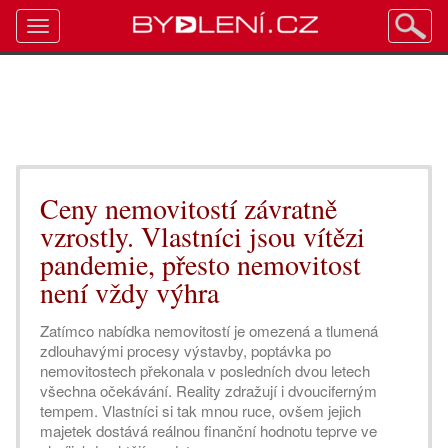
Toggle
navigation
Ceny nemovitostí závratně
vzrostly. Vlastníci jsou vítězi
pandemie, přesto nemovitost
není vždy výhra
Zatímco nabídka nemovitostí je omezená a tlumená
zdlouhavými procesy výstavby, poptávka po
nemovitostech překonala v posledních dvou letech
všechna očekávání. Reality zdražují i dvouciferným
tempem. Vlastníci si tak mnou ruce, ovšem jejich
majetek dostává reálnou finanční hodnotu teprve ve