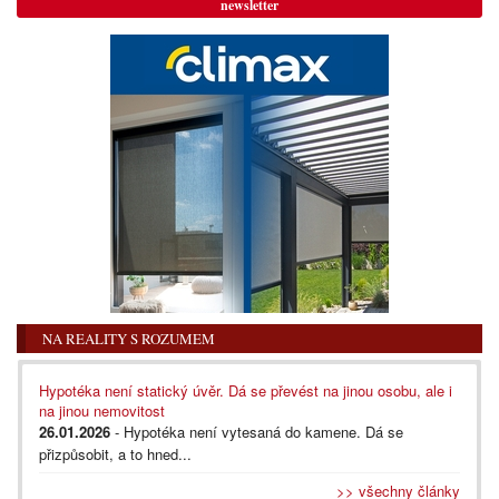
newsletter
NA REALITY S ROZUMEM
Hypotéka není statický úvěr. Dá se převést na jinou osobu, ale i
na jinou nemovitost
26.01.2026
- Hypotéka není vytesaná do kamene. Dá se
přizpůsobit, a to hned...
>> všechny články