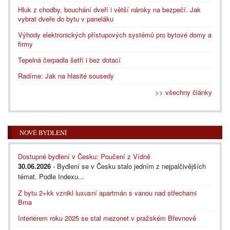
Hluk z chodby, bouchání dveří i větší nároky na bezpečí. Jak
vybrat dveře do bytu v paneláku
Výhody elektronických přístupových systémů pro bytové domy a
firmy
Tepelná čerpadla šetří i bez dotací
Radíme: Jak na hlasité sousedy
>> všechny články
NOVÉ BYDLENÍ
Dostupné bydlení v Česku: Poučení z Vídně
30.06.2026
- Bydlení se v Česku stalo jedním z nejpalčivějších
témat. Podle Indexu...
Z bytu 2+kk vznikl luxusní apartmán s vanou nad střechami
Brna
Interiérem roku 2025 se stal mezonet v pražském Břevnově