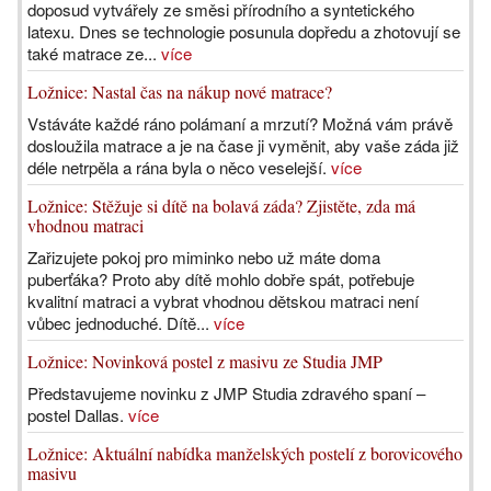
doposud vytvářely ze směsi přírodního a syntetického
latexu. Dnes se technologie posunula dopředu a zhotovují se
také matrace ze...
více
Ložnice: Nastal čas na nákup nové matrace?
Vstáváte každé ráno polámaní a mrzutí? Možná vám právě
dosloužila matrace a je na čase ji vyměnit, aby vaše záda již
déle netrpěla a rána byla o něco veselejší.
více
Ložnice: Stěžuje si dítě na bolavá záda? Zjistěte, zda má
vhodnou matraci
Zařizujete pokoj pro miminko nebo už máte doma
puberťáka? Proto aby dítě mohlo dobře spát, potřebuje
kvalitní matraci a vybrat vhodnou dětskou matraci není
vůbec jednoduché. Dítě...
více
Ložnice: Novinková postel z masivu ze Studia JMP
Představujeme novinku z JMP Studia zdravého spaní –
postel Dallas.
více
Ložnice: Aktuální nabídka manželských postelí z borovicového
masivu