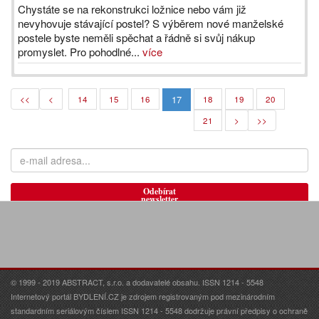
Chystáte se na rekonstrukci ložnice nebo vám již
nevyhovuje stávající postel? S výběrem nové manželské
postele byste neměli spěchat a řádně si svůj nákup
promyslet. Pro pohodlné...
více
17
<<
<
14
15
16
18
19
20
21
>
>>
Odebírat
newsletter
© 1999 - 2019 ABSTRACT, s.r.o. a dodavatelé obsahu. ISSN 1214 - 5548
Internetový portál BYDLENÍ.CZ je zdrojem registrovaným pod mezinárodním
standardním seriálovým číslem ISSN 1214 - 5548 dodržuje právní předpisy o ochraně