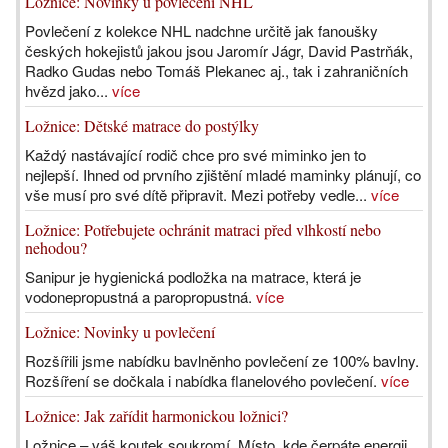
Ložnice: Novinky u povlečení NHL
Povlečení z kolekce NHL nadchne určitě jak fanoušky
českých hokejistů jakou jsou Jaromír Jágr, David Pastrňák,
Radko Gudas nebo Tomáš Plekanec aj., tak i zahraničních
hvězd jako...
více
Ložnice: Dětské matrace do postýlky
Každý nastávající rodič chce pro své miminko jen to
nejlepší. Ihned od prvního zjištění mladé maminky plánují, co
vše musí pro své dítě připravit. Mezi potřeby vedle...
více
Ložnice: Potřebujete ochránit matraci před vlhkostí nebo
nehodou?
Sanipur je hygienická podložka na matrace, která je
vodonepropustná a paropropustná.
více
Ložnice: Novinky u povlečení
Rozšířili jsme nabídku bavlněnho povlečení ze 100% bavlny.
Rozšíření se dočkala i nabídka flanelového povlečení.
více
Ložnice: Jak zařídit harmonickou ložnici?
Ložnice – váš koutek soukromí. Místo, kde čerpáte energii