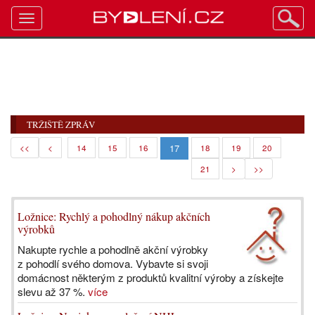
Toggle
navigation
TRŽIŠTĚ ZPRÁV
17
<<
<
14
15
16
18
19
20
21
>
>>
Ložnice: Rychlý a pohodlný nákup akčních
výrobků
Nakupte rychle a pohodlně akční výrobky
z pohodlí svého domova. Vybavte si svoji
domácnost některým z produktů kvalitní výroby a získejte
slevu až 37 %.
více