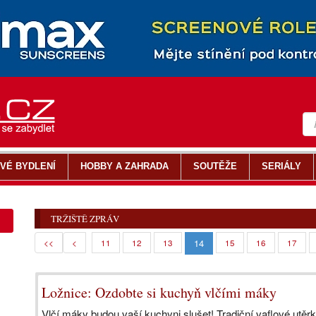
VÉ BYDLENÍ
HOBBY A ZAHRADA
SOUTĚŽE
SERIÁLY
TRŽIŠTĚ ZPRÁV
14
<<
<
11
12
13
15
16
17
Ložnice: Ozdobte si kuchyň vlčími máky
Vlčí máky budou vaší kuchyni slušet! Tradiční vaflové utěr