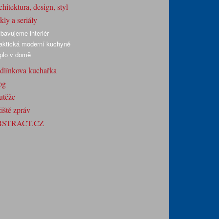
hitektura, design, styl
ly a seriály
bavujeme interiér
aktická moderní kuchyně
plo v domě
dlínkova kuchařka
og
utěže
iště zpráv
BSTRACT.CZ