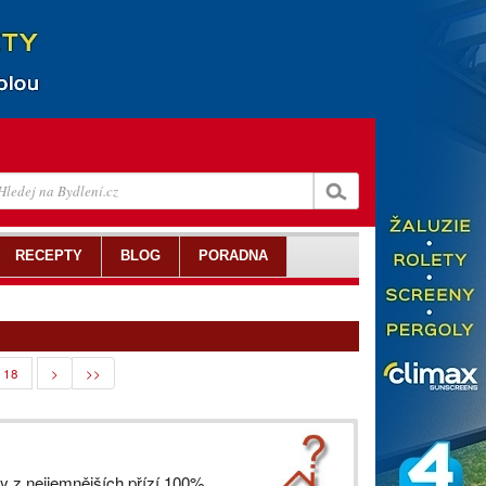
RECEPTY
BLOG
PORADNA
18
>
>>
ky z nejjemnějších přízí 100%