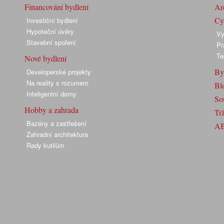
Financování bydlení
Arc
Cyk
Investiční bydlení
Hypoteční úvěry
Vy
Stavební spoření
Pr
Te
Nové bydlení
By
Developerské projekty
Na reality s rozumem
Bl
Inteligentní domy
So
Hobby a zahrada
Trž
Bazény a zastřešení
A
Zahradní architektura
Rady kutilům