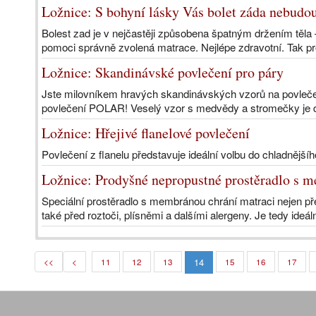
Ložnice: S bohyní lásky Vás bolet záda nebudo
Bolest zad je v nejčastěji způsobena špatným držením těla 
pomoci správně zvolená matrace. Nejlépe zdravotní. Tak pr
Ložnice: Skandinávské povlečení pro páry
Jste milovníkem hravých skandinávských vzorů na povleče
povlečení POLAR! Veselý vzor s medvědy a stromečky je d
Ložnice: Hřejivé flanelové povlečení
Povlečení z flanelu představuje ideální volbu do chladnějš
Ložnice: Prodyšné nepropustné prostěradlo s 
Speciální prostěradlo s membránou chrání matraci nejen pře
také před roztoči, plísněmi a dalšími alergeny. Je tedy ideál
14
<<
<
11
12
13
15
16
17