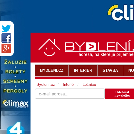
BYDLENI.CZ
INTERIÉR
STAVBA
NO
Bydlení.cz
Interiér
Ložnice
Odebírat
newsletter