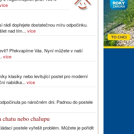
více
i rádi dopřejete dostatečnou míru odpočinku.
let nad tím...
více
jevit? Překvapíme Vás. Nyní můžete v naší
..
více
y klasiky nebo levitující postel pro moderní
ční nabídka...
více
 odpočinula po náročném dni. Padnou do postele
na chatu nebo chalupu
dací postele vyřešit problém. Můžete je pořídit