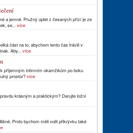
lečení
né a jemné. Pružný úplet z česaných přízí je ze
ek, se...
více
velká část na to, abychom tento čas trávili v
inak. Aby...
více
em
 i k příjemným intimním okamžikům po boku
útulný prostor?
více
pravdu krásným a praktickým? Darujte ložní
išné. Proto bychom měli volit přikrývku také
ce