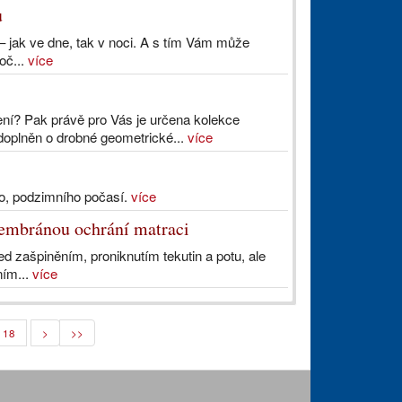
u
– jak ve dne, tak v noci. A s tím Vám může
oč...
více
ní? Pak právě pro Vás je určena kolekce
oplněn o drobné geometrické...
více
ího, podzimního počasí.
více
membránou ochrání matraci
d zašpiněním, proniknutím tekutin a potu, ale
ním...
více
18
>
>>