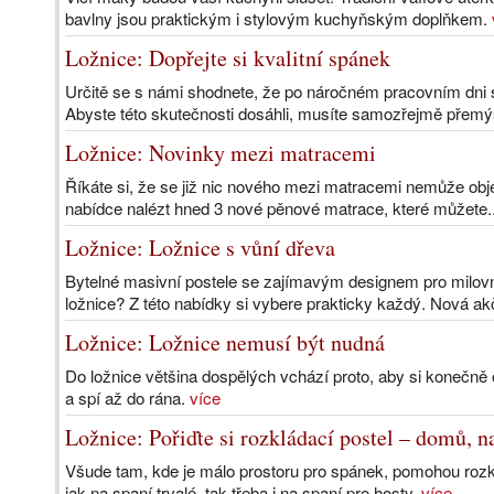
bavlny jsou praktickým i stylovým kuchyňským doplňkem.
Ložnice: Dopřejte si kvalitní spánek
Určitě se s námi shodnete, že po náročném pracovním dni s
Abyste této skutečnosti dosáhli, musíte samozřejmě přemýš
Ložnice: Novinky mezi matracemi
Říkáte si, že se již nic nového mezi matracemi nemůže ob
nabídce nalézt hned 3 nové pěnové matrace, které můžete.
Ložnice: Ložnice s vůní dřeva
Bytelné masivní postele se zajímavým designem pro milovník
ložnice? Z této nabídky si vybere prakticky každý. Nová ak
Ložnice: Ložnice nemusí být nudná
Do ložnice většina dospělých vchází proto, aby si konečně
a spí až do rána.
více
Ložnice: Pořiďte si rozkládací postel – domů, 
Všude tam, kde je málo prostoru pro spánek, pomohou rozklá
jak na spaní trvalé, tak třeba i na spaní pro hosty.
více