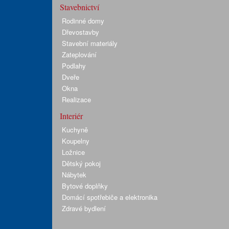
Stavebnictví
Rodinné domy
Dřevostavby
Stavební materiály
Zateplování
Podlahy
Dveře
Okna
Realizace
Interiér
Kuchyně
Koupelny
Ložnice
Dětský pokoj
Nábytek
Bytové doplňky
Domácí spotřebiče a elektronika
Zdravé bydlení