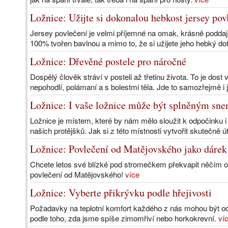
Ložnice: Užijte si dokonalou hebkost jersey pov
Jersey povlečení je velmi příjemné na omak, krásně poddaj
100% tvořen bavlnou a mimo to, že si užijete jeho hebký dot
Ložnice: Dřevěné postele pro náročné
Dospělý člověk stráví v posteli až třetinu života. To je dost 
nepohodlí, polámaní a s bolestmi těla. Jde to samozřejmě i j
Ložnice: I vaše ložnice může být splněným sn
Ložnice je místem, které by nám mělo sloužit k odpočinku
našich protějšků. Jak si z této místnosti vytvořit skutečně 
Ložnice: Povlečení od Matějovského jako dárek
Chcete letos své blízké pod stromečkem překvapit něčím o
povlečení od Matějovského!
více
Ložnice: Vyberte přikrývku podle hřejivosti
Požadavky na teplotní komfort každého z nás mohou být odl
podle toho, zda jsme spíše zimomřiví nebo horkokrevní.
ví