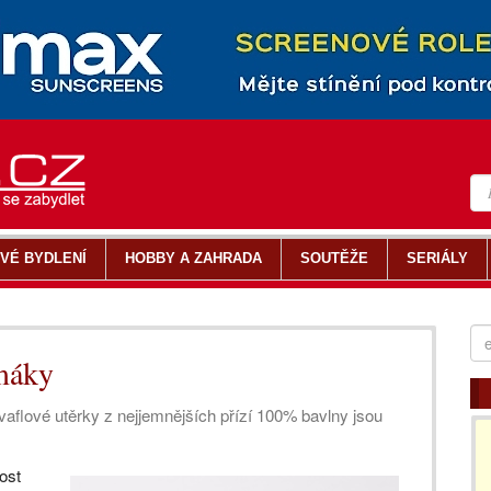
VÉ BYDLENÍ
HOBBY A ZAHRADA
SOUTĚŽE
SERIÁLY
 máky
vaflové utěrky z nejjemnějších přízí 100% bavlny jsou
ost