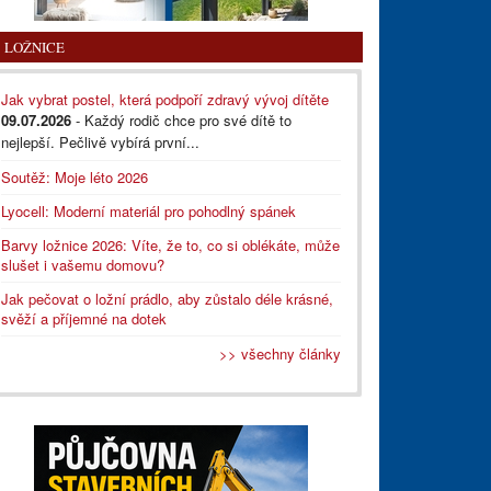
LOŽNICE
Jak vybrat postel, která podpoří zdravý vývoj dítěte
09.07.2026
- Každý rodič chce pro své dítě to
nejlepší. Pečlivě vybírá první...
Soutěž: Moje léto 2026
Lyocell: Moderní materiál pro pohodlný spánek
Barvy ložnice 2026: Víte, že to, co si oblékáte, může
slušet i vašemu domovu?
Jak pečovat o ložní prádlo, aby zůstalo déle krásné,
svěží a příjemné na dotek
>> všechny články