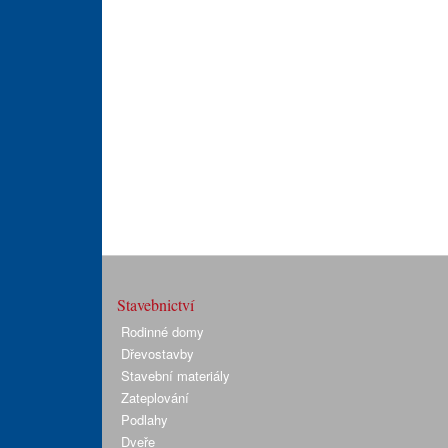
Stavebnictví
Rodinné domy
Dřevostavby
Stavební materiály
Zateplování
Podlahy
Dveře