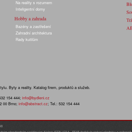
Na reality s rozumem
Bl
Inteligentní domy
So
Hobby a zahrada
Trž
Bazény a zastřešení
A
Zahradní architektura
Rady kutilům
lu. Byty a reality. Katalog firem, produktů a služeb.
 532 154 444
;
info@bydleni.cz
02 00 Brno;
info@abstract.cz
; Tel.: 532 154 444
48
dním standardním seriálovým číslem ISSN 1214 - 5548 dodržuje právní předpisy o ochraně o