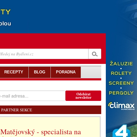
RECEPTY
BLOG
PORADNA
Odebírat
newsletter
PARTNER SEKCE
Matějovský - specialista na