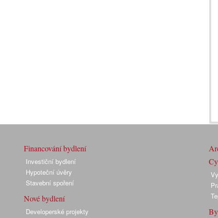
Financování bydlení
Arc
Cyk
Investiční bydlení
Hypoteční úvěry
Vy
Stavební spoření
Pr
Te
Nové bydlení
By
Developerské projekty