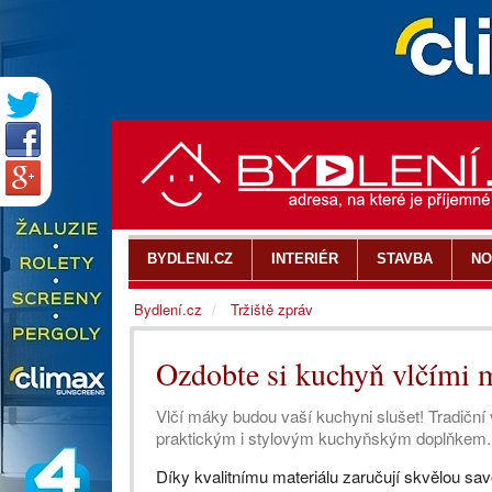
BYDLENI.CZ
INTERIÉR
STAVBA
NO
Bydlení.cz
Tržiště zpráv
Ozdobte si kuchyň vlčími
Vlčí máky budou vaší kuchyni slušet! Tradiční 
praktickým i stylovým kuchyňským doplňkem.
Díky kvalitnímu materiálu zaručují skvělou sav