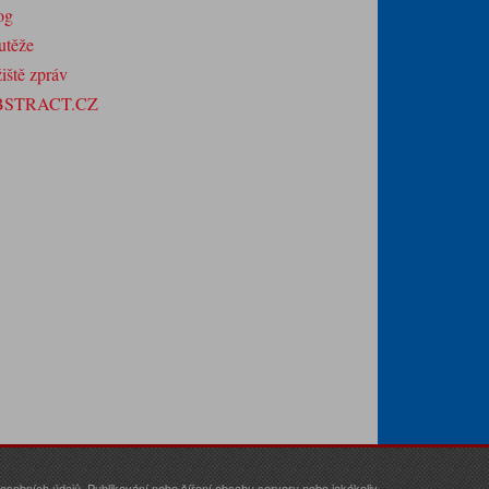
og
utěže
iště zpráv
BSTRACT.CZ
sobních údajů. Publikování nebo šíření obsahu serveru nebo jakékoliv