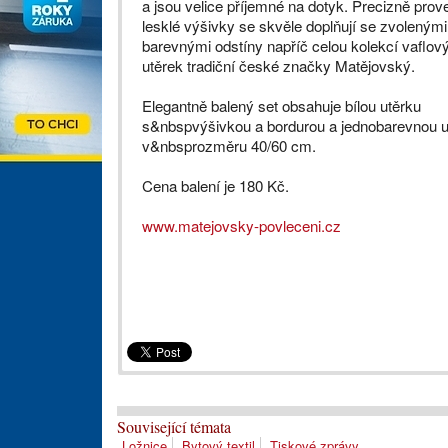
a jsou velice příjemné na dotyk. Precizně pro
lesklé výšivky se skvěle doplňují se zvolenými
barevnými odstíny napříč celou kolekcí vaflov
utěrek tradiční české značky Matějovský.
Elegantně balený set obsahuje bílou utěrku
s&nbspvýšivkou a bordurou a jednobarevnou u
v&nbsprozměru 40/60 cm.
Cena balení je 180 Kč.
www.matejovsky-povleceni.cz
Související témata
Ložnice
Bytový textil
Tiskové zprávy