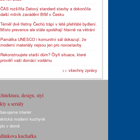
ČAS rozšířila Datový standard stavby a dokončila
další milník zavádění BIM v Česku
Téměř dvě třetiny Čechů trápí v létě přehřáté bydlení.
Místo prevence ale stále spoléhají hlavně na větrání
Památka UNESCO i komunitní sál dokazují, že
moderní materiály nejsou jen pro novostavby
Rekonstruujete starší dům? Čtyři situace, které
prověří vaši domácí vodárnu
>> všechny zprávy
hitektura, design, styl
ly a seriály
bavujeme interiér
aktická moderní kuchyně
plo v domě
dlínkova kuchařka