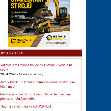
BYTOVÝ TEXTIL
Vaflový len: Ozdoba koupelny i parťák k vodě a na
cesty
20.04.2026
- Soutěž o osušky
Jaro v ložnici: 7 kroků k harmonickému prostoru pro
tělo i mysl
Nechte svou ložnici rozkvést. Soutěžte o luxusní
přehoz od Matějovského
Tipy na vánoční dárky od SCANquilt