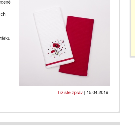
vedené
ých
těrku
Tržiště zpráv
|
15.04.2019