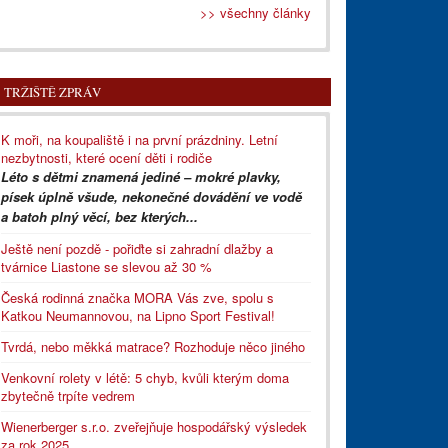
>> všechny články
TRŽIŠTĚ ZPRÁV
K moři, na koupaliště i na první prázdniny. Letní
nezbytnosti, které ocení děti i rodiče
Léto s dětmi znamená jediné – mokré plavky,
písek úplně všude, nekonečné dovádění ve vodě
a batoh plný věcí, bez kterých...
Ještě není pozdě - pořiďte si zahradní dlažby a
tvárnice Liastone se slevou až 30 %
Česká rodinná značka MORA Vás zve, spolu s
Katkou Neumannovou, na Lipno Sport Festival!
Tvrdá, nebo měkká matrace? Rozhoduje něco jiného
Venkovní rolety v létě: 5 chyb, kvůli kterým doma
zbytečně trpíte vedrem
Wienerberger s.r.o. zveřejňuje hospodářský výsledek
za rok 2025