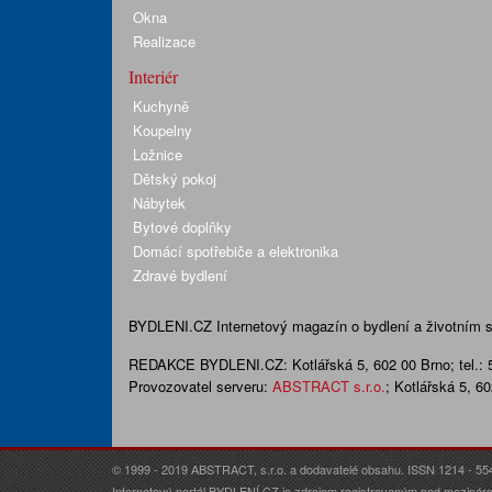
Okna
Realizace
Interiér
Kuchyně
Koupelny
Ložnice
Dětský pokoj
Nábytek
Bytové doplňky
Domácí spotřebiče a elektronika
Zdravé bydlení
BYDLENI.CZ
Internetový magazín o bydlení a životním sty
REDAKCE BYDLENI.CZ:
Kotlářská 5, 602 00 Brno;
tel.:
Provozovatel serveru:
ABSTRACT s.r.o.
; Kotlářská 5, 6
© 1999 - 2019 ABSTRACT, s.r.o. a dodavatelé obsahu. ISSN 1214 - 55
Internetový portál BYDLENÍ.CZ je zdrojem registrovaným pod mezináro