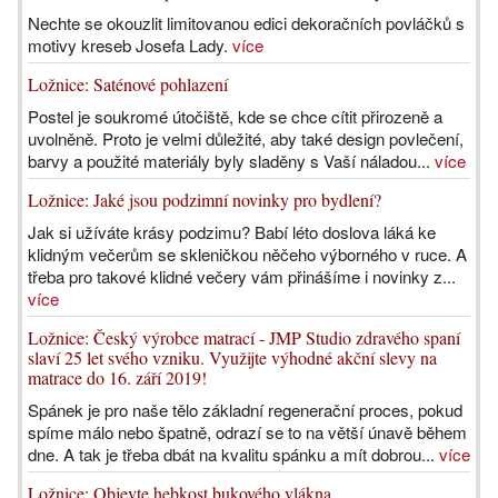
Nechte se okouzlit limitovanou edici dekoračních povláčků s
motivy kreseb Josefa Lady.
více
Ložnice: Saténové pohlazení
Postel je soukromé útočiště, kde se chce cítit přirozeně a
uvolněně. Proto je velmi důležité, aby také design povlečení,
barvy a použité materiály byly sladěny s Vaší náladou...
více
Ložnice: Jaké jsou podzimní novinky pro bydlení?
Jak si užíváte krásy podzimu? Babí léto doslova láká ke
klidným večerům se skleničkou něčeho výborného v ruce. A
třeba pro takové klidné večery vám přinášíme i novinky z...
více
Ložnice: Český výrobce matrací - JMP Studio zdravého spaní
slaví 25 let svého vzniku. Využijte výhodné akční slevy na
matrace do 16. září 2019!
Spánek je pro naše tělo základní regenerační proces, pokud
spíme málo nebo špatně, odrazí se to na větší únavě během
dne. A tak je třeba dbát na kvalitu spánku a mít dobrou...
více
Ložnice: Objevte hebkost bukového vlákna