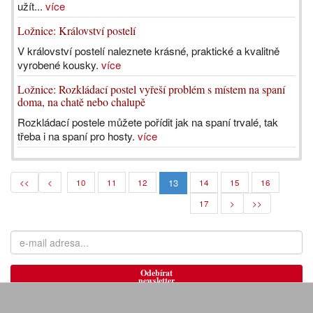
užít...
více
Ložnice: Království postelí
V království postelí naleznete krásné, praktické a kvalitně
vyrobené kousky.
více
Ložnice: Rozkládací postel vyřeší problém s místem na spaní
doma, na chatě nebo chalupě
Rozkládací postele můžete pořídit jak na spaní trvalé, tak
třeba i na spaní pro hosty.
více
13
<<
<
10
11
12
14
15
16
17
>
>>
Odebírat
newsletter