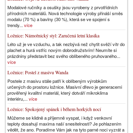
Modalové ručníky a osušky jsou vyrobeny z prvotřídních
přírodních materiálů. Nová technologie výroby přináší směs
modalu (70 %) a bavlny (30 %), která se ve spojení s
trendy...
více
Ložnice: Námořnický styl: Zaručená letní klasika
Léto už je ve vzduchu, a tak nezbývá než chytit svěží vítr do
plachet a hurá vstříc novým dobrodružstvím! Neumíte si
prázdniny představit bez svého oblíbeného pruhovaného...
více
Ložnice: Postel z masivu Wanda
Postele z masivu stále patří k oblíbeným výrobkům
určených do prostoru ložnice. Masivní dřevo je generacemi
prověřený kvalitní materiál, který dotváří mikroklima
interiéru,...
více
Ložnice: Spokojený spánek i během horkých nocí
Můžeme se klidně a příjemně vyspat, i když venkovní
teploty dosahují maxima naší snesitelnosti? Je pohlazením
vědět, že ano. Poradíme Vám jak na tyto parné noci vyzrát a