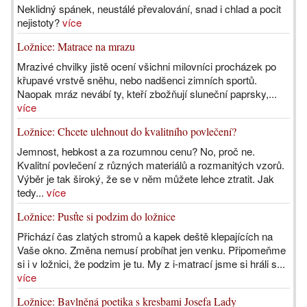
Neklidný spánek, neustálé převalování, snad i chlad a pocit
nejistoty?
více
Ložnice: Matrace na mrazu
Mrazivé chvilky jistě ocení všichni milovníci procházek po
křupavé vrstvě sněhu, nebo nadšenci zimních sportů.
Naopak mráz nevábí ty, kteří zbožňují sluneční paprsky,...
více
Ložnice: Chcete ulehnout do kvalitního povlečení?
Jemnost, hebkost a za rozumnou cenu? No, proč ne.
Kvalitní povlečení z různých materiálů a rozmanitých vzorů.
Výběr je tak široký, že se v něm můžete lehce ztratit. Jak
tedy...
více
Ložnice: Pusťte si podzim do ložnice
Přichází čas zlatých stromů a kapek deště klepajících na
Vaše okno. Změna nemusí probíhat jen venku. Připomeňme
si i v ložnici, že podzim je tu. My z i-matrací jsme si hráli s...
více
Ložnice: Bavlněná poetika s kresbami Josefa Lady