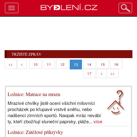
Toggle
navigation
TRŽIŠTĚ ZPRÁV
13
<<
<
10
11
12
14
15
16
17
>
>>
Ložnice: Matrace na mrazu
Mrazivé chvilky jistě ocení všichni milovníci
procházek po křupavé vrstvě sněhu, nebo
nadšenci zimních sportů. Naopak mráz nevábí
ty, kteří zbožňují sluneční paprsky, pláže...
více
Ložnice: Zátěžové přikrývky