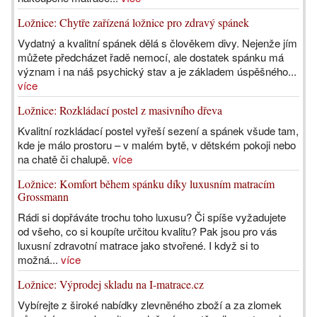
Ložnice: Chytře zařízená ložnice pro zdravý spánek
Vydatný a kvalitní spánek dělá s člověkem divy. Nejenže jím
můžete předcházet řadě nemocí, ale dostatek spánku má
význam i na náš psychický stav a je základem úspěšného...
více
Ložnice: Rozkládací postel z masivního dřeva
Kvalitní rozkládací postel vyřeší sezení a spánek všude tam,
kde je málo prostoru – v malém bytě, v dětském pokoji nebo
na chatě či chalupě.
více
Ložnice: Komfort během spánku díky luxusním matracím
Grossmann
Rádi si dopřáváte trochu toho luxusu? Či spíše vyžadujete
od všeho, co si koupíte určitou kvalitu? Pak jsou pro vás
luxusní zdravotní matrace jako stvořené. I když si to
možná...
více
Ložnice: Výprodej skladu na I-matrace.cz
Vybírejte z široké nabídky zlevněného zboží a za zlomek