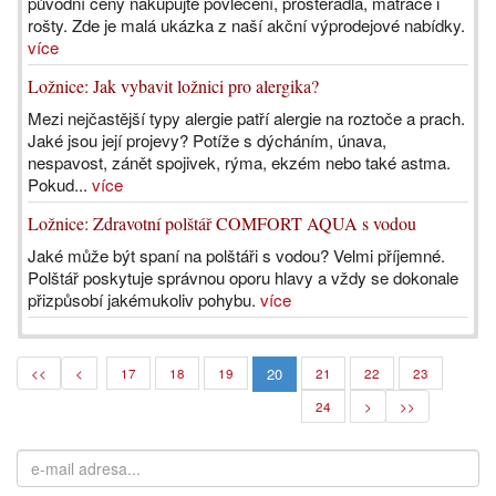
původní ceny nakupujte povlečení, prostěradla, matrace i
rošty. Zde je malá ukázka z naší akční výprodejové nabídky.
více
Ložnice: Jak vybavit ložnici pro alergika?
Mezi nejčastější typy alergie patří alergie na roztoče a prach.
Jaké jsou její projevy? Potíže s dýcháním, únava,
nespavost, zánět spojivek, rýma, ekzém nebo také astma.
Pokud...
více
Ložnice: Zdravotní polštář COMFORT AQUA s vodou
Jaké může být spaní na polštáři s vodou? Velmi příjemné.
Polštář poskytuje správnou oporu hlavy a vždy se dokonale
přizpůsobí jakémukoliv pohybu.
více
20
<<
<
17
18
19
21
22
23
24
>
>>