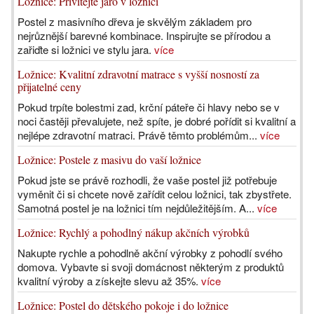
Ložnice: Přivítejte jaro v ložnici
Postel z masivního dřeva je skvělým základem pro
nejrůznější barevné kombinace. Inspirujte se přírodou a
zařiďte si ložnici ve stylu jara.
více
Ložnice: Kvalitní zdravotní matrace s vyšší nosností za
přijatelné ceny
Pokud trpíte bolestmi zad, krční páteře či hlavy nebo se v
noci častěji převalujete, než spíte, je dobré pořídit si kvalitní a
nejlépe zdravotní matraci. Právě těmto problémům...
více
Ložnice: Postele z masivu do vaší ložnice
Pokud jste se právě rozhodli, že vaše postel již potřebuje
vyměnit či si chcete nově zařídit celou ložnici, tak zbystřete.
Samotná postel je na ložnici tím nejdůležitějším. A...
více
Ložnice: Rychlý a pohodlný nákup akčních výrobků
Nakupte rychle a pohodlně akční výrobky z pohodlí svého
domova. Vybavte si svoji domácnost některým z produktů
kvalitní výroby a získejte slevu až 35%.
více
Ložnice: Postel do dětského pokoje i do ložnice