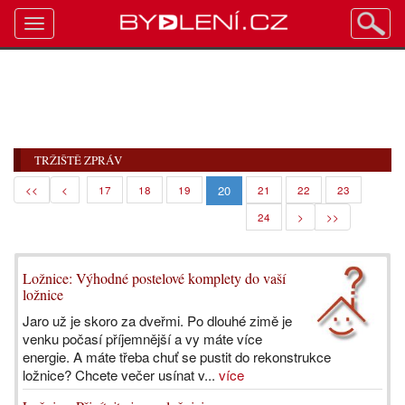
Toggle
navigation
TRŽIŠTĚ ZPRÁV
20
<<
<
17
18
19
21
22
23
24
>
>>
Ložnice: Výhodné postelové komplety do vaší
ložnice
Jaro už je skoro za dveřmi. Po dlouhé zimě je
venku počasí příjemnější a vy máte více
energie. A máte třeba chuť se pustit do rekonstrukce
ložnice? Chcete večer usínat v...
více