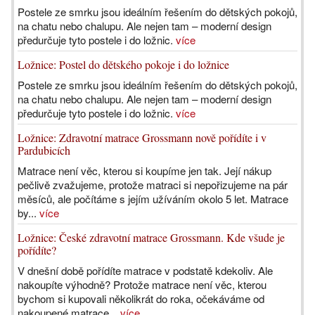
Postele ze smrku jsou ideálním řešením do dětských pokojů,
na chatu nebo chalupu. Ale nejen tam – moderní design
předurčuje tyto postele i do ložnic.
více
Ložnice: Postel do dětského pokoje i do ložnice
Postele ze smrku jsou ideálním řešením do dětských pokojů,
na chatu nebo chalupu. Ale nejen tam – moderní design
předurčuje tyto postele i do ložnic.
více
Ložnice: Zdravotní matrace Grossmann nově pořídíte i v
Pardubicích
Matrace není věc, kterou si koupíme jen tak. Její nákup
pečlivě zvažujeme, protože matraci si nepořizujeme na pár
měsíců, ale počítáme s jejím užíváním okolo 5 let. Matrace
by...
více
Ložnice: České zdravotní matrace Grossmann. Kde všude je
pořídíte?
V dnešní době pořídíte matrace v podstatě kdekoliv. Ale
nakoupíte výhodně? Protože matrace není věc, kterou
bychom si kupovali několikrát do roka, očekáváme od
nakoupené matrace...
více