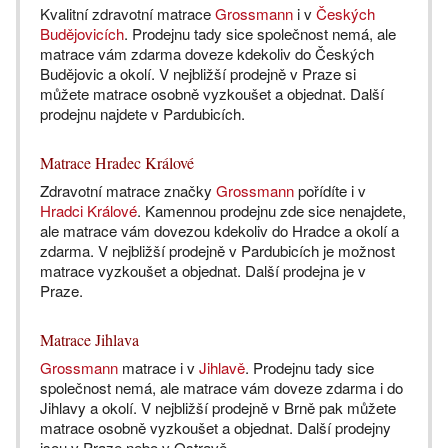
Kvalitní zdravotní matrace
Grossmann
i v
Českých
Budějovicích
. Prodejnu tady sice společnost nemá, ale
matrace vám zdarma doveze kdekoliv do Českých
Budějovic a okolí. V nejbližší prodejně v Praze si
můžete matrace osobně vyzkoušet a objednat. Další
prodejnu najdete v Pardubicích.
Matrace Hradec Králové
Zdravotní matrace značky
Grossmann
pořídíte i v
Hradci Králové
. Kamennou prodejnu zde sice nenajdete,
ale matrace vám dovezou kdekoliv do Hradce a okolí a
zdarma. V nejbližší prodejně v Pardubicích je možnost
matrace vyzkoušet a objednat. Další prodejna je v
Praze.
Matrace Jihlava
Grossmann
matrace i v
Jihlavě
. Prodejnu tady sice
společnost nemá, ale matrace vám doveze zdarma i do
Jihlavy a okolí. V nejbližší prodejně v Brně pak můžete
matrace osobně vyzkoušet a objednat. Další prodejny
jsou v Praze nebo v Ostravě.