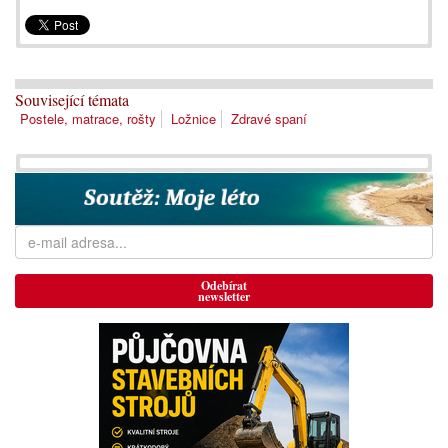
Související témata
Postele, matrace, rošty
Ložnice
Zdravé spaní
Odebírat
newsletter