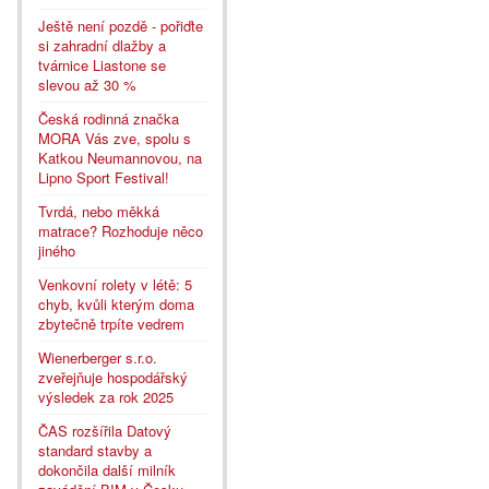
Ještě není pozdě - pořiďte
si zahradní dlažby a
tvárnice Liastone se
slevou až 30 %
Česká rodinná značka
MORA Vás zve, spolu s
Katkou Neumannovou, na
Lipno Sport Festival!
Tvrdá, nebo měkká
matrace? Rozhoduje něco
jiného
Venkovní rolety v létě: 5
chyb, kvůli kterým doma
zbytečně trpíte vedrem
Wienerberger s.r.o.
zveřejňuje hospodářský
výsledek za rok 2025
ČAS rozšířila Datový
standard stavby a
dokončila další milník