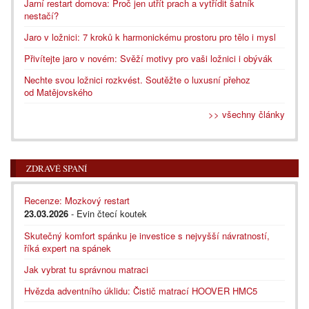
Jarní restart domova: Proč jen utřít prach a vytřídit šatník
nestačí?
Jaro v ložnici: 7 kroků k harmonickému prostoru pro tělo i mysl
Přivítejte jaro v novém: Svěží motivy pro vaši ložnici i obývák
Nechte svou ložnici rozkvést. Soutěžte o luxusní přehoz
od Matějovského
>> všechny články
ZDRAVÉ SPANÍ
Recenze: Mozkový restart
23.03.2026
- Evin čtecí koutek
Skutečný komfort spánku je investice s nejvyšší návratností,
říká expert na spánek
Jak vybrat tu správnou matraci
Hvězda adventního úklidu: Čistič matrací HOOVER HMC5