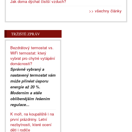
Jak doma dýchat čistší vzduch?
>> všechny články
TRŽIŠTĚ ZPRÁV
Bezdrátový termostat vs.
WiFi termostat: který
vybrat pro chytré vytápění
domácnosti?
Správně vybraný a
nastavený termostat vám
může přinést úsporu
energie až 20 %.
Moderním a stále
oblíbenějším řešením
regulace...
K moři, na koupaliště i na
první prázdniny. Letní
nezbytnosti, které ocení
děti i rodiče