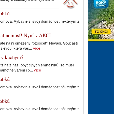
robků
domova. Vybavte si svoji domácnost některým z
vat nemusí! Nyní v AKCI
áte na ni omezený rozpočet? Nevadí. Součásti
slevou, která vás...
více
 v kuchyni?
tšina z nás, obyčejných smrtelníků, se musí
amotné vaření i o...
více
robků
domova. Vybavte si svoji domácnost některým z
robků
domova. Vybavte si svoji domácnost některým z