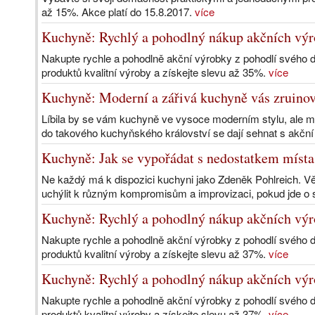
až 15%. Akce platí do 15.8.2017.
více
Kuchyně: Rychlý a pohodlný nákup akčních vý
Nakupte rychle a pohodlně akční výrobky z pohodlí svého 
produktů kvalitní výroby a získejte slevu až 35%.
více
Kuchyně: Moderní a zářivá kuchyně vás zruino
Líbila by se vám kuchyně ve vysoce moderním stylu, ale m
do takového kuchyňského království se dají sehnat s akční 
Kuchyně: Jak se vypořádat s nedostatkem místa
Ne každý má k dispozici kuchyni jako Zdeněk Pohlreich. Vě
uchýlit k různým kompromisům a improvizaci, pokud jde o s
Kuchyně: Rychlý a pohodlný nákup akčních vý
Nakupte rychle a pohodlně akční výrobky z pohodlí svého 
produktů kvalitní výroby a získejte slevu až 37%.
více
Kuchyně: Rychlý a pohodlný nákup akčních vý
Nakupte rychle a pohodlně akční výrobky z pohodlí svého 
produktů kvalitní výroby a získejte slevu až 37%.
více