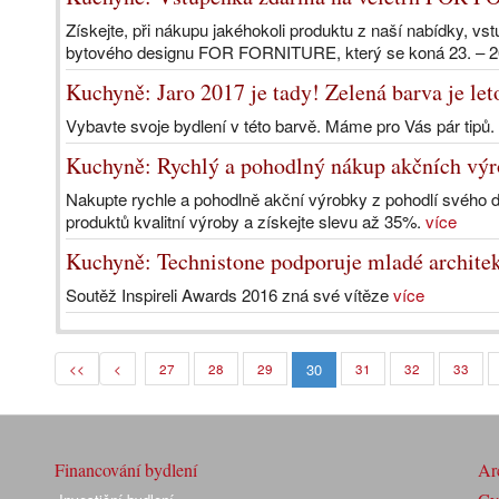
Získejte, při nákupu jakéhokoli produktu z naší nabídky, v
bytového designu FOR FORNITURE, který se koná 23. – 26
Kuchyně: Jaro 2017 je tady! Zelená barva je le
Vybavte svoje bydlení v této barvě. Máme pro Vás pár tipů.
Kuchyně: Rychlý a pohodlný nákup akčních vý
Nakupte rychle a pohodlně akční výrobky z pohodlí svého 
produktů kvalitní výroby a získejte slevu až 35%.
více
Kuchyně: Technistone podporuje mladé architek
Soutěž Inspireli Awards 2016 zná své vítěze
více
30
<<
<
27
28
29
31
32
33
Financování bydlení
Arc