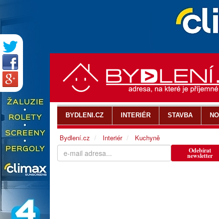
BYDLENI.CZ
INTERIÉR
STAVBA
NO
Bydlení.cz
Interiér
Kuchyně
Odebírat
newsletter