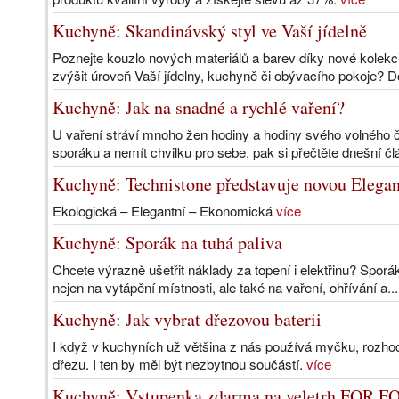
Kuchyně: Skandinávský styl ve Vaší jídelně
Poznejte kouzlo nových materiálů a barev díky nové kolekci 
zvýšit úroveň Vaší jídelny, kuchyně či obývacího pokoje? D
Kuchyně: Jak na snadné a rychlé vaření?
U vaření stráví mnoho žen hodiny a hodiny svého volného č
sporáku a nemít chvilku pro sebe, pak si přečtěte dnešní čl
Kuchyně: Technistone představuje novou Elegan
Ekologická – Elegantní – Ekonomická
více
Kuchyně: Sporák na tuhá paliva
Chcete výrazně ušetřit náklady za topení i elektřinu? Sporá
nejen na vytápění místnosti, ale také na vaření, ohřívání a..
Kuchyně: Jak vybrat dřezovou baterii
I když v kuchyních už většina z nás používá myčku, rozh
dřezu. I ten by měl být nezbytnou součástí.
více
Kuchyně: Vstupenka zdarma na veletrh FOR