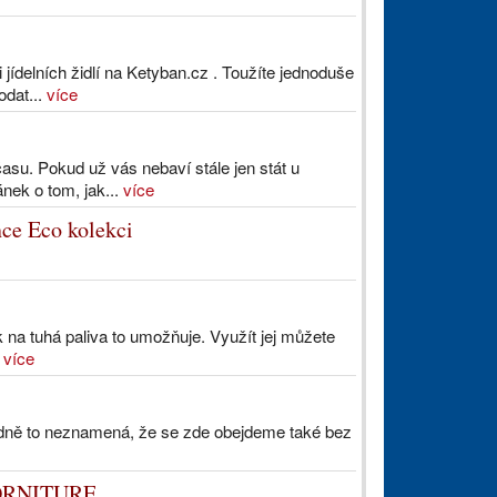
jídelních židlí na Ketyban.cz . Toužíte jednoduše
odat...
více
asu. Pokud už vás nebaví stále jen stát u
ánek o tom, jak...
více
ce Eco kolekci
k na tuhá paliva to umožňuje. Využít jej můžete
.
více
odně to neznamená, že se zde obejdeme také bez
 FORNITURE