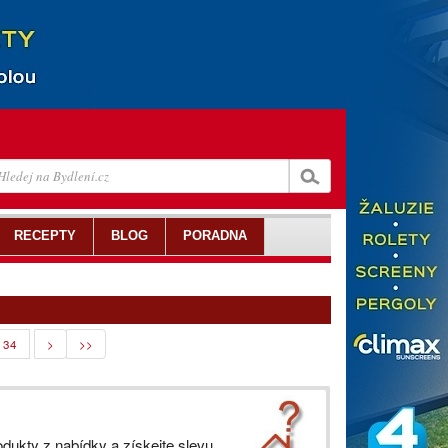
RECEPTY
BLOG
PORADNA
34
>
>>
dukty z nabídky a získejte slevu