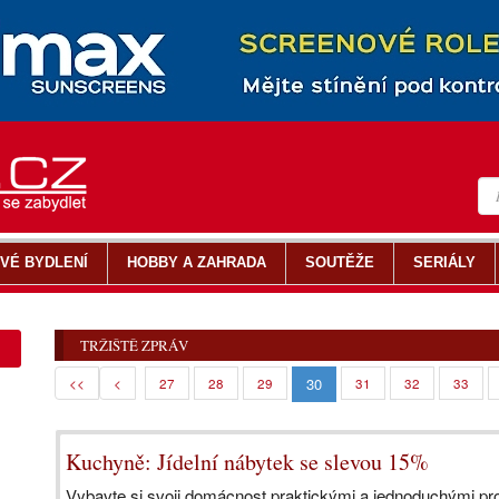
VÉ BYDLENÍ
HOBBY A ZAHRADA
SOUTĚŽE
SERIÁLY
TRŽIŠTĚ ZPRÁV
30
<<
<
27
28
29
31
32
33
Kuchyně: Jídelní nábytek se slevou 15%
Vybavte si svoji domácnost praktickými a jednoduchými pro