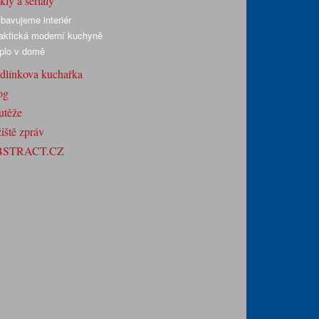
ly a seriály
bavujeme interiér
aktická moderní kuchyně
plo v domě
dlínkova kuchařka
og
utěže
iště zpráv
BSTRACT.CZ