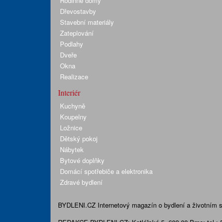
Rodinné domy
Dřevostavby
Stavební materiály
Zateplování
Podlahy
Dveře
Okna
Realizace
Interiér
Kuchyně
Koupelny
Ložnice
Dětský pokoj
Nábytek
Bytové doplňky
Domácí spotřebiče a elektronika
Zdravé bydlení
BYDLENI.CZ
Internetový magazín o bydlení a životním sty