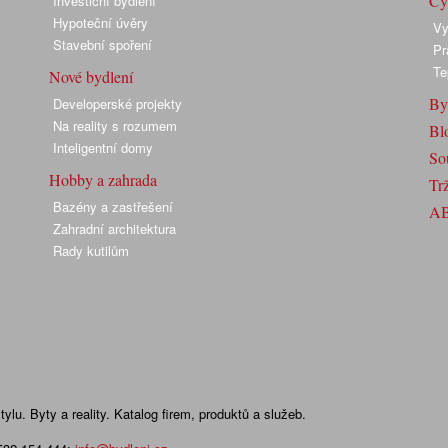
Cyk
Investiční bydlení
Hypoteční úvěry
Vy
Stavební spoření
Pr
Te
Nové bydlení
By
Developerské projekty
Na reality s rozumem
Bl
Inteligentní domy
So
Hobby a zahrada
Trž
Bazény a zastřešení
A
Zahradní architektura
Rady kutilům
lu. Byty a reality. Katalog firem, produktů a služeb.