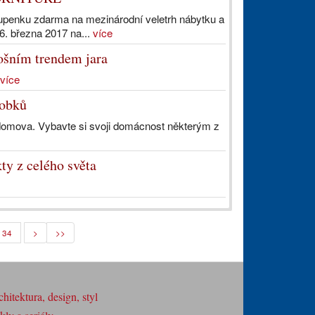
stupenku zdarma na mezinárodní veletrh nábytku a
. března 2017 na...
více
tošním trendem jara
více
robků
domova. Vybavte si svoji domácnost některým z
ty z celého světa
34
>
>>
hitektura, design, styl